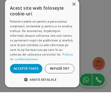
Informații
×
Acest site web folosește
Despre noi
cookie-uri
Termeni & condiții
Politica de confidențialitate
Folosim cookie-uri pentru a personaliza
conținutul, reclamele și pentru a ne analiza
Politica de cookies
traficul. De asemenea, împărtășim
ANPC
informații despre utilizarea site-ului nostru
cu partenerii noștri de publicitate și analiză,
Serviciu clienți
care le pot combina cu alte informații pe
care le-ați furnizat sau pe care le-au
Comunitatea Hamangiu
colectat din utilizarea serviciilor lor.
Politica
Cum comand online
de confidențialitate
Modalități de plată
Livrarea produselor
ACCEPTĂ TOATE
REFUZĂ TOT
SEAP/SICAP
Hartă site
ARATĂ DETALIILE
Cariere
STRICT NECESARE
Abonare newsletter
DE PERFORMANȚĂ
DE TARGETARE