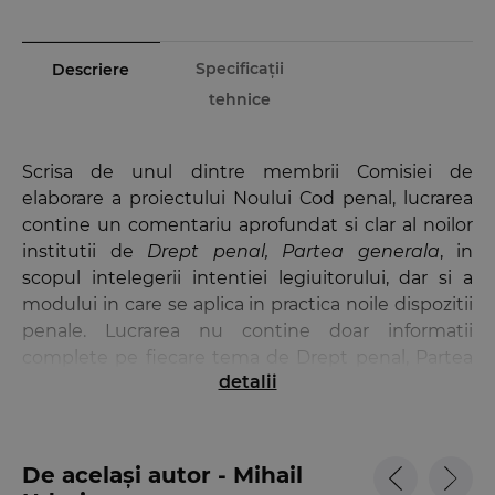
Specificații
Descriere
tehnice
Scrisa de unul dintre membrii Comisiei de
elaborare a proiectului Noului Cod penal, lucrarea
contine un comentariu aprofundat si clar al noilor
institutii de
Drept penal, Partea generala
, in
scopul intelegerii intentiei legiuitorului, dar si a
modului in care se aplica in practica noile dispozitii
penale. Lucrarea nu contine doar informatii
complete pe fiecare tema de Drept penal, Partea
detalii
generala, dar si acele detalii care fac diferenta in
sustinerea oricarui examen, fie de licenta, de
admitere la Institutul National al Magistraturii, in
magistratura sau avocatura, de promovare in
De același autor - Mihail
functii de executie a magistratilor, de capacitate al