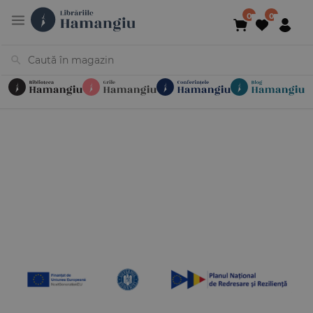
Cărți
Noutăți
În curs de apariție
Reduceri
Evenimente
Librării
Contact
Newsletter
031 425 4