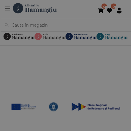
Cărți
Noutăți
În curs de apariție
Reduceri
Evenimente
Librării
Contact
Newsletter
031 425 4