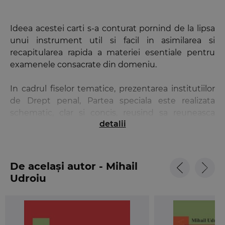
Ideea acestei carti s-a conturat pornind de la lipsa
unui instrument util si facil in asimilarea si
recapitularea rapida a materiei esentiale pentru
examenele consacrate din domeniu.
In cadrul fiselor tematice, prezentarea institutiilor
de Drept penal, Partea speciala este realizata
schematic, clar si concis, reusind sa reuneasca
detalii
toate cunostintele teoretice si practice esentiale
pentru orice examen. Fiecare infractiune este
grefata pe cate o fisa cu aceeasi structura general
valabila in intreaga carte, tocmai pentru ca cei care
De același autor - Mihail
invata dupa aceasta sa-si creeze un tipar pe care
Udroiu
sa-l urmareasca atunci cand vor trebui sa trateze
oricare dintre cele 70 de infractiuni prezentate aici.
In acest fel, devine mult mai usor si util pentru
utilizatori sa-si insuseasca structura infractiunii si sa