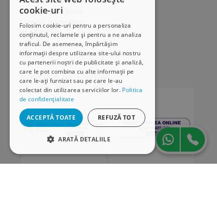
Cum comand online
cookie-uri
Modalități de plată
Livrarea produselor
Folosim cookie-uri pentru a personaliza
SEAP/SICAP
conținutul, reclamele și pentru a ne analiza
Hartă site
traficul. De asemenea, împărtășim
informații despre utilizarea site-ului nostru
Cariere
cu partenerii noștri de publicitate și analiză,
care le pot combina cu alte informații pe
Abonare newsletter
care le-ați furnizat sau pe care le-au
colectat din utilizarea serviciilor lor.
Politica
de confidențialitate
ACCEPTĂ TOATE
REFUZĂ TOT
ARATĂ DETALIILE
STRICT NECESARE
DE PERFORMANȚĂ
„Conținutul acestui material nu reprezintă în mod
DE TARGETARE
obligatoriu poziția oficială a Uniunii Europene sau a
Guvernului României”
DE FUNCŢIONALITATE