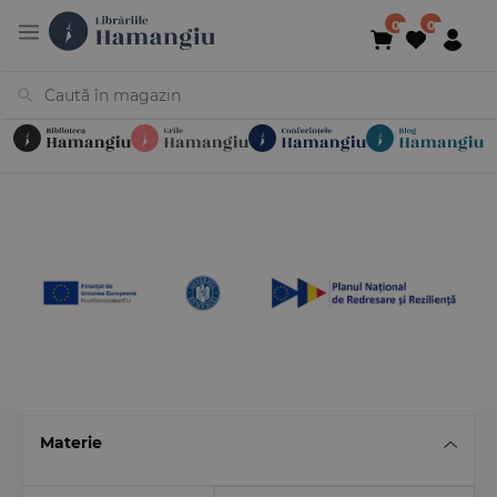
Cărți
Noutăți
În curs de apariție
Reduceri
Evenimente
Librării
Contact
Newsletter
031 425 4
Materie