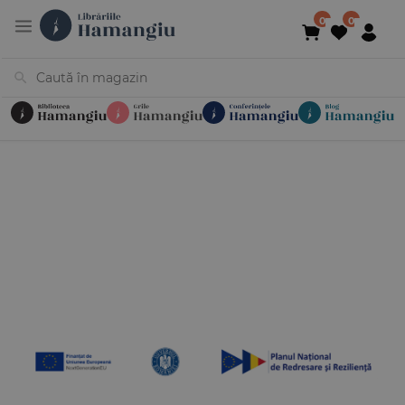
Cărți
Noutăți
În curs de apariție
Reduceri
Evenimente
Librării
Contact
Newsletter
031 425 4