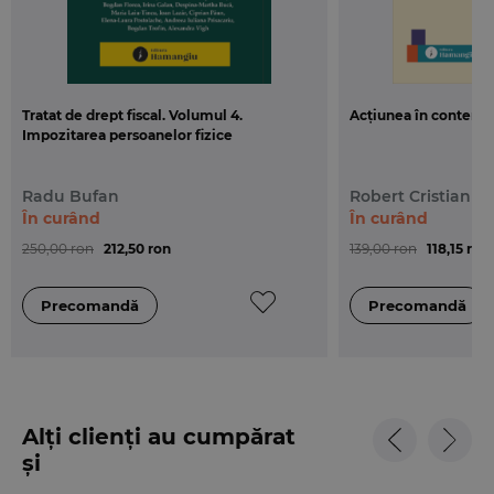
Tratat de drept fiscal. Volumul 4.
Acțiunea în contencio
Impozitarea persoanelor fizice
Radu Bufan
Robert Cristian D
În curând
În curând
250,00 ron
212,50 ron
139,00 ron
118,15 ron
Alți clienți au cumpărat
și