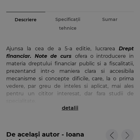
Specificații
Sumar
Descriere
tehnice
Ajunsa la cea de a 5-a editie, lucrarea
Drept
financiar. Note de curs
ofera o introducere in
materia dreptului financiar public si a fiscalitatii,
prezentand intr-o maniera clara si accesibila
mecanisme si concepte dificile, care, la o prima
vedere, par greu de inteles si aplicat, mai ales
pentru un cititor interesat, dar fara studii de
specialitate.
detalii
In cuprinsul prezentului curs sunt tratate, printre
altele: chestiuni introductive privind raportul de
drept financiar, institutiile si autoritatile
De același autor - Ioana
competente in acest domeniu, procedura