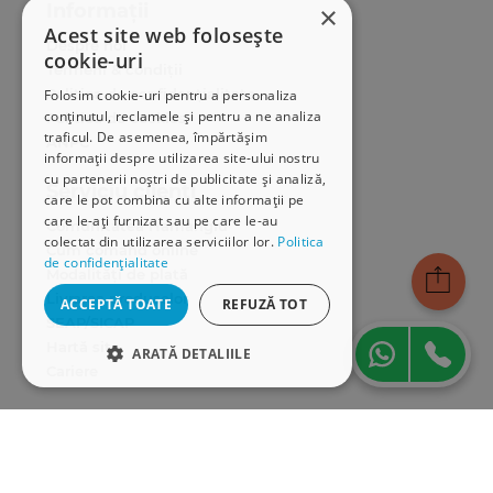
Informații
×
Acest site web folosește
Despre noi
cookie-uri
Termeni & condiții
Politica de confidențialitate
Folosim cookie-uri pentru a personaliza
conținutul, reclamele și pentru a ne analiza
Politica de cookies
traficul. De asemenea, împărtășim
ANPC
informații despre utilizarea site-ului nostru
cu partenerii noștri de publicitate și analiză,
Serviciu clienți
care le pot combina cu alte informații pe
care le-ați furnizat sau pe care le-au
Comunitatea Hamangiu
colectat din utilizarea serviciilor lor.
Politica
Cum comand online
de confidențialitate
Modalități de plată
Livrarea produselor
ACCEPTĂ TOATE
REFUZĂ TOT
SEAP/SICAP
Hartă site
ARATĂ DETALIILE
Cariere
STRICT NECESARE
Abonare newsletter
DE PERFORMANȚĂ
DE TARGETARE