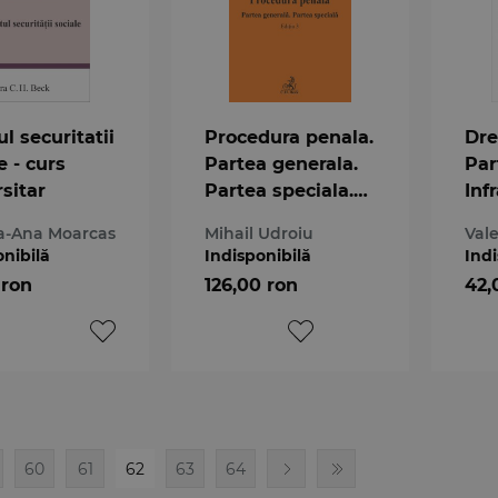
l securitatii
Procedura penala.
Dre
e - curs
Partea generala.
Par
sitar
Partea speciala.
Inf
Editia a 3-a
pat
a-Ana Moarcas
Mihail Udroiu
Vale
onibilă
Indisponibilă
Indi
 ron
126,00 ron
42,
60
61
62
63
64