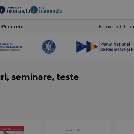
e
Reduceri
Evenimente
Libră
ri, seminare, teste