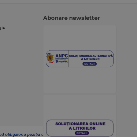
Abonare newsletter
giu
od obligatoriu poziția oficială a Uniunii Europene sau a