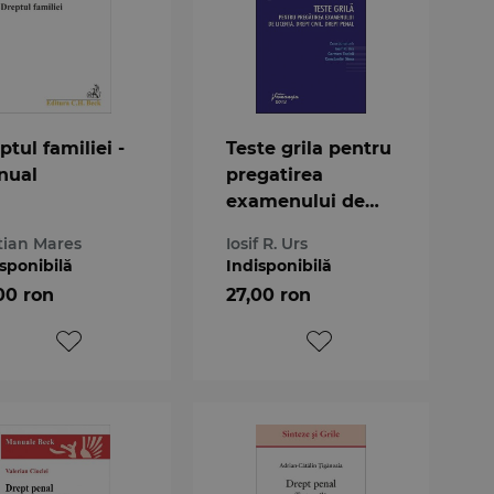
ptul familiei -
Teste grila pentru
nual
pregatirea
examenului de
licenta. Drept
tian Mares
Iosif R. Urs
civil. Drept penal
sponibilă
Indisponibilă
00 ron
27,00 ron