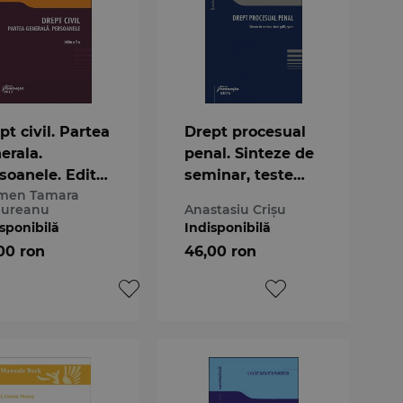
pt civil. Partea
Drept procesual
erala.
penal. Sinteze de
soanele. Editia
seminar, teste
men Tamara
-a
grila, spete
ureanu
Anastasiu Crișu
sponibilă
Indisponibilă
00 ron
46,00 ron