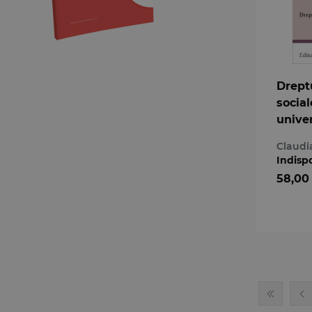
Alexandra Elena Biculescu
Alexandra Floriana Nemes
Alexandra Maria Muresan
Alexandra Sinc
Dreptu
Alexandra Tomuta
social
Alexandra-Lelia Turza
univer
Alexandrina Serban
Alexandru Athanasiu
Claudi
Alexandru Bacaci
Indisp
Alexandru Bleoanca
58,00
Alexandru Boroi
Alexandru Butoi
Alexandru Sorop
Alexandru Spanu
Alexandru Stan
Alexandru-Serban Ratoi
Alice Cristina Tomescu