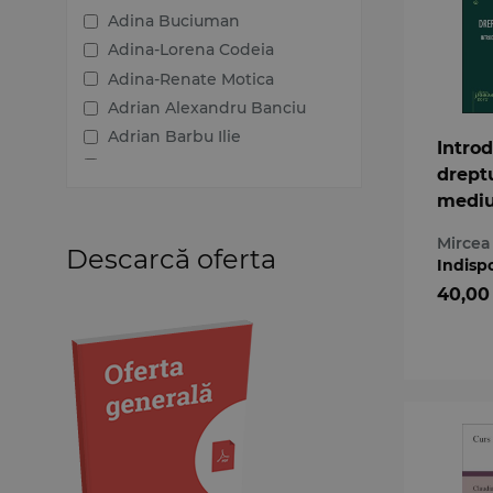
2010
Adina Buciuman
2009
Adina-Lorena Codeia
2008
Adina-Renate Motica
2007
Adrian Alexandru Banciu
2006
Adrian Barbu Ilie
Intro
Adrian Circa
dreptu
Adrian Haratau
mediu
Adrian Ioan Toma
Mircea
Adrian Mihai Hotca
Descarcă oferta
Indisp
Adrian Nastase
40,00
Adrian Onu
Adrian Urichianu
Adrian-Mihai Zamfir
Adriana Almasan
Agata Mihaela Popescu
Aida Diana Dumitrescu
Alexandra Bob