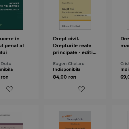
ducere in
Drept civil.
Dre
l penal al
Drepturile reale
ma
lui
principale - editia
a 4-a
 Dutu
Eugen Chelaru
Cris
onibilă
Indisponibilă
Indi
 ron
84,00 ron
69,