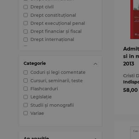
Drept civil
Drept constituțional
Drept execuțional penal
Drept financiar și fiscal
Drept internațional
Drept penal
Admit
Drept procesual civil
si in 
Categorie
2013
Drept procesual penal
Dreptul afacerilor
Coduri și legi comentate
Cristi 
Dreptul familiei
Cursuri, seminarii, teste
Indisp
Dreptul mediului
Flashcarduri
58,00
Dreptul muncii și securității
Legislație
sociale
Studii și monografii
Dreptul noilor tehnologii
Variae
Dreptul proprietății
intelectuale
Dreptul Uniunii Europene
An apariție