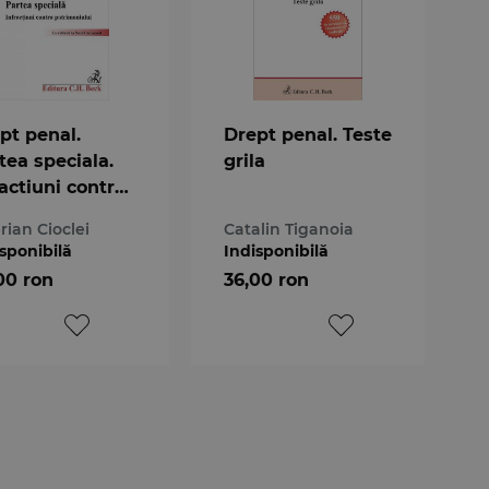
pt penal.
Drept penal. Teste
tea speciala.
grila
ractiuni contra
rimoniului
rian Cioclei
Catalin Tiganoia
sponibilă
Indisponibilă
00 ron
36,00 ron