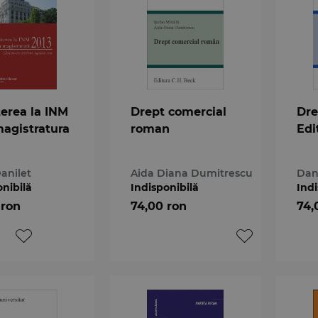
erea la INM
Drept comercial
Dre
magistratura
roman
Edi
Danilet
Aida Diana Dumitrescu
Dan
onibilă
Indisponibilă
Indi
 ron
74,00 ron
74,