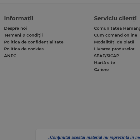
Informații
Serviciu clienți
Despre noi
Comunitatea Haman
Termeni & condiții
Cum comand online
Politica de confidențialitate
Modalități de plată
Politica de cookies
Livrarea produselor
ANPC
SEAP/SICAP
Hartă site
Cariere
„Conținutul acestui material nu reprezintă în m