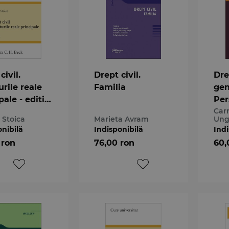
civil.
Drept civil.
Dre
rile reale
Familia
gen
pale - editia
Per
Car
a 2
 Stoica
Marieta Avram
Ung
onibilă
Indisponibilă
Indi
 ron
76,00 ron
60,