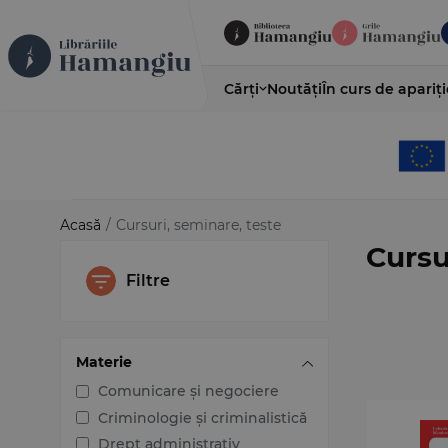
Cărți
Noutăți
În curs de apariți
Acasă
/
Cursuri, seminare, teste
Cursu
Filtre
Materie
Comunicare și negociere
Criminologie și criminalistică
Drept administrativ