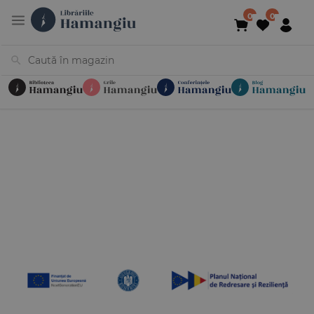
Cărți
Noutăți
În curs de apariție
Reduceri
Evenimente
Librării
Contact
Newsletter
031 425 4