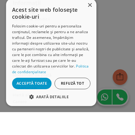
Informații
×
Acest site web folosește
Despre noi
cookie-uri
Termeni & condiții
Politica de confidențialitate
Folosim cookie-uri pentru a personaliza
conținutul, reclamele și pentru a ne analiza
Politica de cookies
traficul. De asemenea, împărtășim
ANPC
informații despre utilizarea site-ului nostru
cu partenerii noștri de publicitate și analiză,
Serviciu clienți
care le pot combina cu alte informații pe
care le-ați furnizat sau pe care le-au
Comunitatea Hamangiu
colectat din utilizarea serviciilor lor.
Politica
Cum comand online
de confidențialitate
Modalități de plată
Livrarea produselor
ACCEPTĂ TOATE
REFUZĂ TOT
SEAP/SICAP
Hartă site
ARATĂ DETALIILE
Cariere
STRICT NECESARE
Abonare newsletter
DE PERFORMANȚĂ
DE TARGETARE