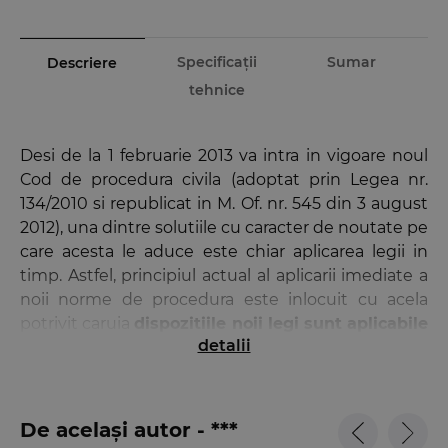
Specificații
Sumar
Descriere
tehnice
Desi de la 1 februarie 2013 va intra in vigoare noul
Cod de procedura civila (adoptat prin Legea nr.
134/2010 si republicat in M. Of. nr. 545 din 3 august
2012), una dintre solutiile cu caracter de noutate pe
care acesta le aduce este chiar aplicarea legii in
timp. Astfel, principiul actual al aplicarii imediate a
noii norme de procedura este inlocuit cu acela
potrivit caruia
dispozitiile noii legi sunt aplicabile
detalii
numai proceselor si executarilor silite incepute
dupa intrarea in vigoare a acesteia
, in timp ce
procesele in curs de judecata, precum si
executarile silite incepute sub legea veche
De același autor - ***
raman supuse acelei legi
.