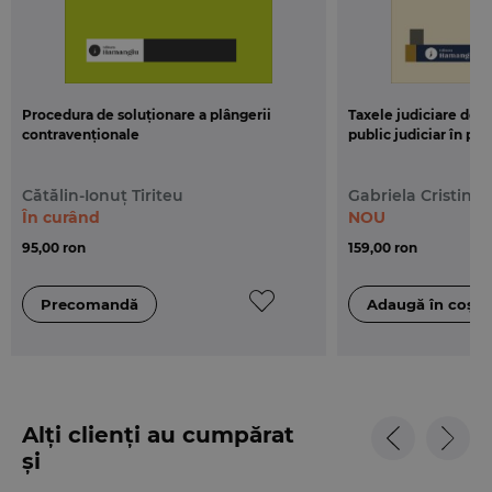
Cartea este insotita de un index alfabetic detaliat,
intocmit atat pentru Codul de procedura civila, cat
si pentru legile uzuale.
Procedura de soluționare a plângerii
Taxele judiciare de t
contravenționale
public judiciar în proc
Cătălin-Ionuț Tiriteu
Gabriela Cristina 
În curând
NOU
95,00 ron
159,00 ron
Alți clienți au cumpărat
și