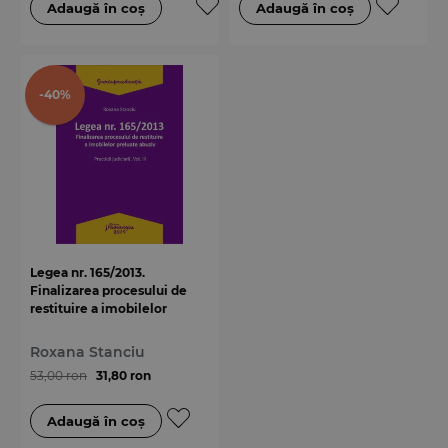
-40%
Legea nr. 165/2013.
Finalizarea procesului de
restituire a imobilelor
preluate abuziv. Practica
judiciara. Volumul III
Roxana Stanciu
53,00 ron
31,80 ron