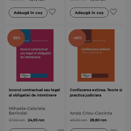
-35%
-40%
Izvorul contractual sau legal
Confiscarea extinsa. Teorie si
al obligatiei de intretinere
practica judiciara
Mihaela-Gabriela
Berindei
Anda Crisu-Ciocinta
37,00 ron
24,05 ron
48,00 ron
28,80 ron