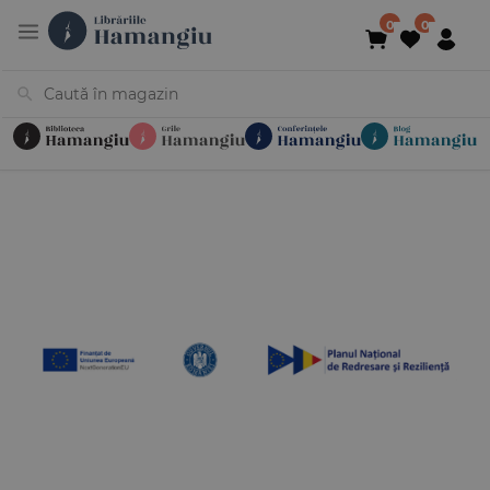
Cărți
Noutăți
În curs de apariție
Reduceri
Evenimente
Librării
Contact
Newsletter
031 425 4