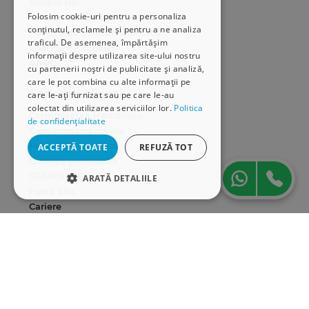
Despre noi
Folosim cookie-uri pentru a personaliza
Termeni & condiții
conținutul, reclamele și pentru a ne analiza
Politica de confidențialitate
traficul. De asemenea, împărtășim
Politica de cookies
informații despre utilizarea site-ului nostru
ANPC
cu partenerii noștri de publicitate și analiză,
care le pot combina cu alte informații pe
Serviciu clienți
care le-ați furnizat sau pe care le-au
colectat din utilizarea serviciilor lor.
Politica
Comunitatea Hamangiu
de confidențialitate
Cum comand online
Modalități de plată
ACCEPTĂ TOATE
REFUZĂ TOT
Livrarea produselor
SEAP/SICAP
ARATĂ DETALIILE
Hartă site
STRICT NECESARE
Cariere
DE PERFORMANȚĂ
Abonare newsletter
DE TARGETARE
DE FUNCŢIONALITATE