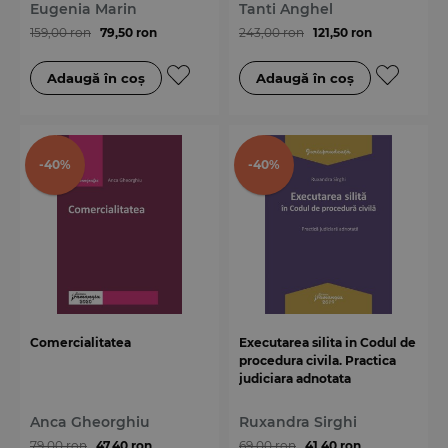
Eugenia Marin
Tanti Anghel
159,00 ron
79,50 ron
243,00 ron
121,50 ron
-40%
-40%
Comercialitatea
Executarea silita in Codul de
procedura civila. Practica
judiciara adnotata
Anca Gheorghiu
Ruxandra Sirghi
79,00 ron
47,40 ron
69,00 ron
41,40 ron