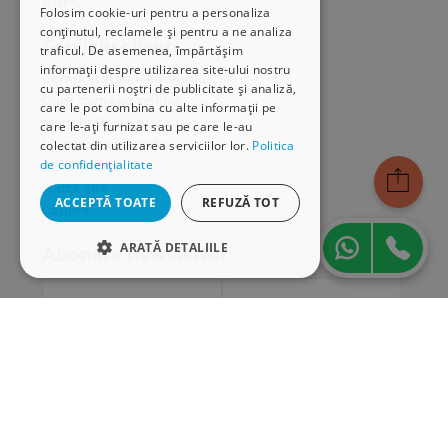
ANPC
Folosim cookie-uri pentru a personaliza
conținutul, reclamele și pentru a ne analiza
Serviciu clienți
traficul. De asemenea, împărtășim
informații despre utilizarea site-ului nostru
Comunitatea Hamangiu
cu partenerii noștri de publicitate și analiză,
Cum comand online
care le pot combina cu alte informații pe
Modalități de plată
care le-ați furnizat sau pe care le-au
Livrarea produselor
colectat din utilizarea serviciilor lor.
Politica
de confidențialitate
SEAP/SICAP
Hartă site
ACCEPTĂ TOATE
REFUZĂ TOT
Cariere
ARATĂ DETALIILE
Abonare newsletter
STRICT NECESARE
DE PERFORMANȚĂ
DE TARGETARE
DE FUNCŢIONALITATE