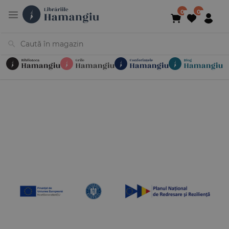
Cărți
Noutăți
În curs de apariție
Reduceri
Evenimente
Librării
Contact
Newsletter
031 425 4