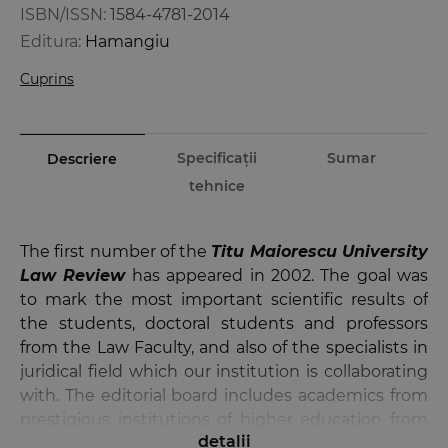
ISBN/ISSN:
1584-4781-2014
Editura:
Hamangiu
Cuprins
Specificații
Sumar
Descriere
tehnice
The first number of the
Titu Maiorescu University
Law Review
has appeared in 2002. The goal was
to mark the most important scientific results of
the students, doctoral students and professors
from the Law Faculty, and also of the specialists in
juridical field which our institution is collaborating
with. The editorial board includes academics from
prestigious institutions of higher education from
detalii
the country and abroad. Also, in order to ensure