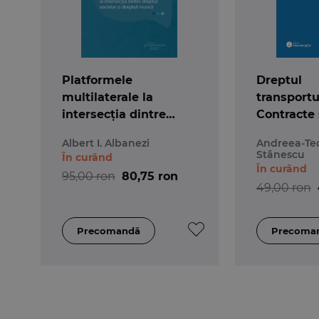
Platformele
Dreptul
multilaterale la
transportur
intersecția dintre
Contracte 
dreptul societar și
activității
Albert I. Albanezi
Andreea-Te
dreptul muncii
transport. 
Stănescu
În curând
și spețe. 
În curând
95,00 ron
80,75 ron
seminar
49,00 ron