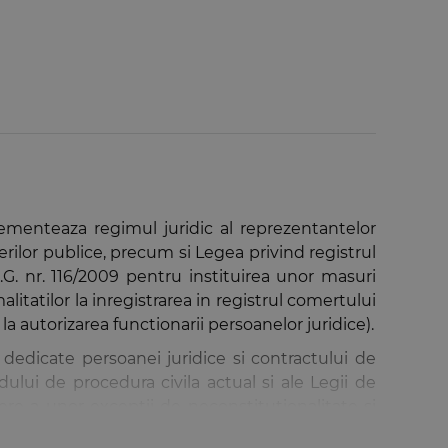
ementeaza regimul juridic al reprezentantelor
erilor publice, precum si Legea privind registrul
U.G. nr. 116/2009 pentru instituirea unor masuri
litatilor la inregistrarea in registrul comertului
i la autorizarea functionarii persoanelor juridice).
 dedicate persoanei juridice si contractului de
dului de procedura civila actual si ale Legii de
tere a unor exceptii de neconstitutionalitate si
materie (recursuri in interesul legii si hotarari