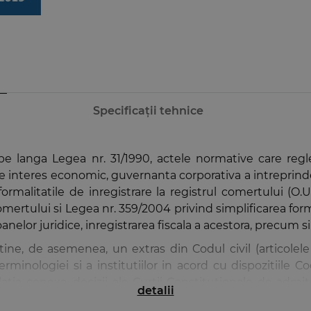
Specificații tehnice
e langa Legea nr. 31/1990, actele normative care regl
or de interes economic, guvernanta corporativa a intreprind
ormalitatile de inregistrare la registrul comertului (O.
comertului si Legea nr. 359/2004 privind simplificarea forma
soanelor juridice, inregistrarea fiscala a acestora, precum s
ine, de asemenea, un extras din Codul civil (articolele
minologiei si a institutiilor in acord cu dispozitiile Co
islatia conexa, decizii ale Curtii Constitutionale de admi
detalii
 Justitie in asigurarea unei practici judiciare unitare in 