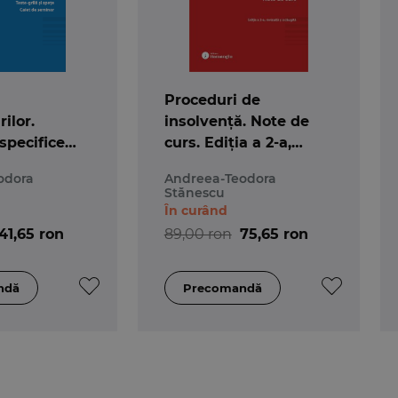
Proceduri de
ilor.
insolvență. Note de
specifice
curs. Ediția a 2-a,
 de
revizuită și adaugită
odora
Andreea-Teodora
Teste-grilă
Stănescu
Caiet de
În curând
41,65 ron
89,00 ron
75,65 ron