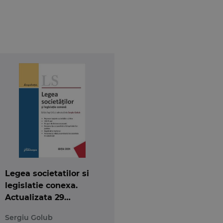
inserate denumiri marginale articolelor.
990 aduse prin Legea nr. 129/2019 (prin care s-au
te) si prin Legea nr. 162/2019 (prin care a fost
Legea societatilor si
legislatie conexa.
Actualizata 29
ianuarie 2024
Sergiu Golub