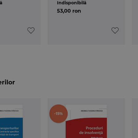
lă
Indisponibilă
53,00 ron
rilor
-15%