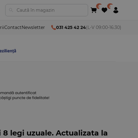
rii
Contact
Newsletter
031 425 42 24
(L-V 09:00-16:30)
 8 legi uzuale. Actualizata la