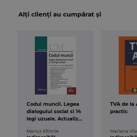
Alți clienți au cumpărat și
Codul muncii. Legea
TVA de la 
dialogului social si 14
practic
legi uzuale. Actualizat
la 1 septembrie 2019
Marius Eftimie
Mariana Vizo