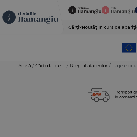
Cărți
Noutăți
În curs de apariți
Acasă
/
Cărți de drept
/
Dreptul afacerilor
/
Legea societ