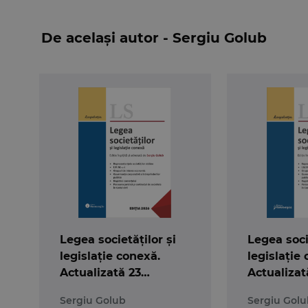
prealabile).
Spre a facilita cautarea in Legea societatilor, a
De același autor - Sergiu Golub
Prezenta editie a lucrarii
Legea societatilor si 8
interzis emiterea de noi actiuni la purtator si
modificata sfera persoanelor care nu pot fi fonda
Legea societatilor si 8 legi uzuale
este tiparita
Legea societăților și
Legea soci
legislație conexă.
legislație
Actualizată 23
Actualizat
februarie 2026
2025
Sergiu Golub
Sergiu Golu