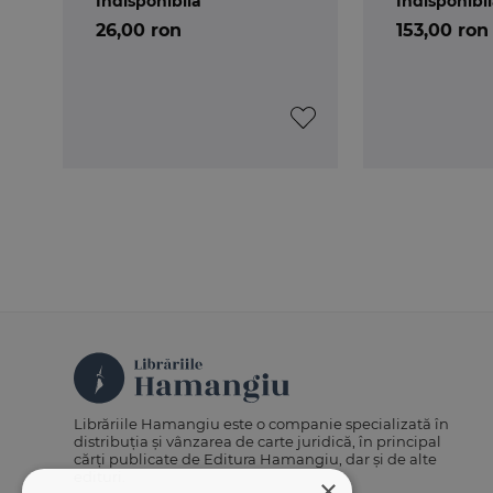
Indisponibilă
Indisponibi
26,00 ron
153,00 ron
Librăriile Hamangiu este o companie specializată în
distribuția și vânzarea de carte juridică, în principal
cărți publicate de Editura Hamangiu, dar și de alte
edituri.
×