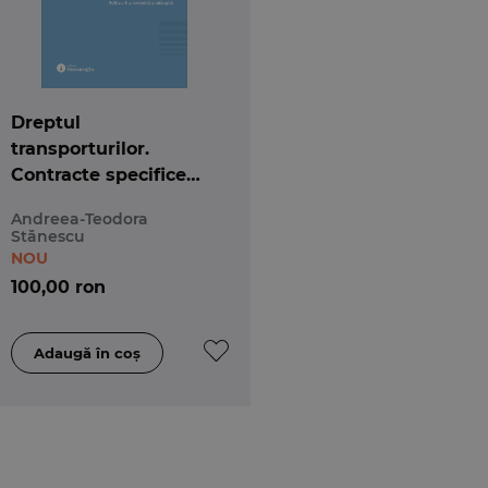
Dreptul
transporturilor.
Contracte specifice
activității de
Andreea-Teodora
transport. Ediția a 8-a
Stănescu
NOU
100,00 ron