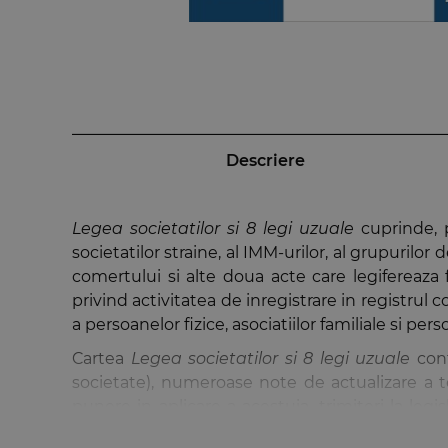
Descriere
Legea societatilor si 8 legi uzuale
cuprinde, p
societatilor straine, al IMM-urilor, al grupuril
comertului si alte doua acte care legifereaza f
privind activitatea de inregistrare in registrul 
a persoanelor fizice, asociatiilor familiale si per
Cartea
Legea societatilor si 8 legi uzuale
cont
societate), numeroase note de actualizare a ter
punere in aplicare a acestuia, trimiteri la leg
decizii pronuntate de Inalta Curte de Casatie si