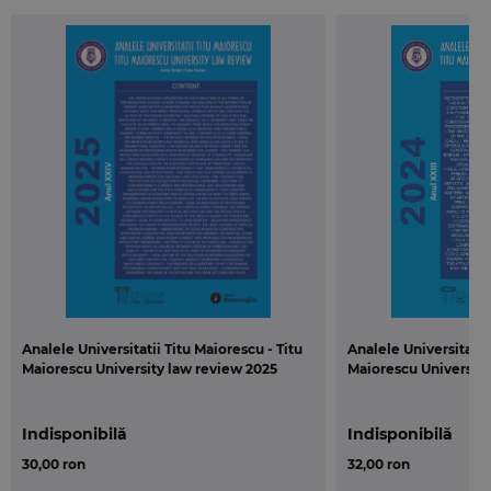
Maiorescu - Titu
patrimonial rights - Petruta-Elena Ispas
Maiorescu University
Incompatibility of the judge. "the friend" from
law review
facebook. A new approach of incompatibility
in the romanian code pf civil procedure? -
Liliana Catalina Alexe
Brief considerations on validation of
garnishment - Andreea-Gabriela Cadar
Considerations on the transaction agreement
as an alternative dispute resolution within the
professional traders activity - Florin-Bogdan
Constantinescu
Brief considerations on historical
development of real estate advertising
systems in Romania - Elena-Claudia
Analele Universitatii Titu Maiorescu - Titu
Analele Universitatii 
Maiorescu University law review 2025
Maiorescu University
Dumitrache
Social dialogue and the principle of tripartism
- Costel Neculai Dunava
Indisponibilă
Indisponibilă
Good delivery of justice. Judicial error - Delia-
30,00 ron
32,00 ron
Mihaela Marinescu