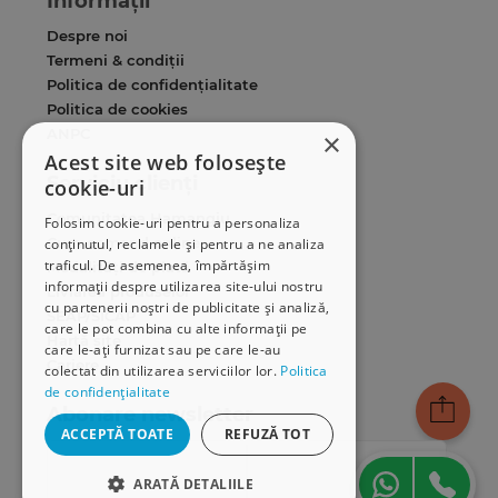
Informații
Despre noi
Termeni & condiții
Politica de confidențialitate
Politica de cookies
ANPC
×
Acest site web folosește
Serviciu clienți
cookie-uri
Comunitatea Hamangiu
Folosim cookie-uri pentru a personaliza
Cum comand online
conținutul, reclamele și pentru a ne analiza
traficul. De asemenea, împărtășim
Modalități de plată
informații despre utilizarea site-ului nostru
Livrarea produselor
cu partenerii noștri de publicitate și analiză,
SEAP/SICAP
care le pot combina cu alte informații pe
Hartă site
care le-ați furnizat sau pe care le-au
Cariere
colectat din utilizarea serviciilor lor.
Politica
de confidențialitate
Abonare newsletter
ACCEPTĂ TOATE
REFUZĂ TOT
ARATĂ DETALIILE