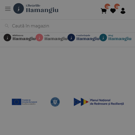
Cărți
Noutăți
În curs de apariție
Reduceri
Evenimente
Librării
Contact
Newsletter
031 425 4