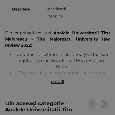
Specificații
Descriere
tehnice
Din cuprinsul revistei
Analele Universitatii Titu
Maiorescu - Titu Maiorescu University law
review 2022:
Undamental elements of a theory Of human
rights - Nicolae Voiculescu / Maria-Beatrice
Berna
The modification and completion of some
normative acts in the field of consumer
detalii
protection on unfair clauses in contracts
concluded between professionals and
consumers - Mihaela Georgiana Iliescu
Din aceeași categorie -
Freedom of expression and the right to
Analele Universitatii Titu
private life. Defense of personal non-