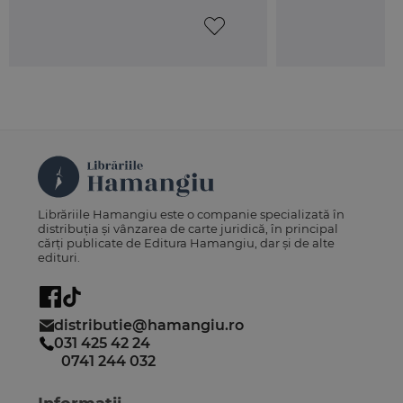
A brief insight into the development of the
concept of association at the level of the
public administration - Gabriel Necula
Legal security in the pre-contractual area -
Ratiu Flavia Simona Petridean
Effects of the mandate on third parties - Vlad-
Ionut Savu
The role of language in evolution of human
communities. The particular case of the
Republic of Moldova - Mihaela Saftoiu
Librăriile Hamangiu este o companie specializată în
Legal instruments for the protection of
distribuția și vânzarea de carte juridică, în principal
cărți publicate de Editura Hamangiu, dar și de alte
romanians abroad - Titi Sultan
edituri.
distributie@hamangiu.ro
031 425 42 24
0741 244 032