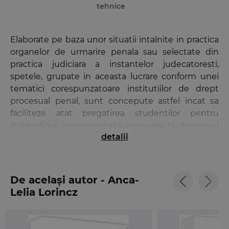
tehnice
Elaborate pe baza unor situatii intalnite in practica
organelor de urmarire penala sau selectate din
practica judiciara a instantelor judecatoresti,
spetele, grupate in aceasta lucrare conform unei
tematici corespunzatoare institutiilor de drept
procesual penal, sunt concepute astfel incat sa
faciliteze atat pregatirea studentilor pentru
dobandirea competentelor necesare in domeniul
detalii
juridic, cat si verificarea cunostintelor potentialilor
candidati pentru examenele de admitere la
Institutul National al Magistraturii sau direct in
magistratura ori in alte profesii juridice.
De același autor - Anca-
Lelia Lorincz
Lucrarea se raporteaza la dispozitiile Codului de
procedura penala in vigoare, la unele solutii de
practica judiciara luate in conformitate cu
reglementarile anterioare, dar care isi mentin