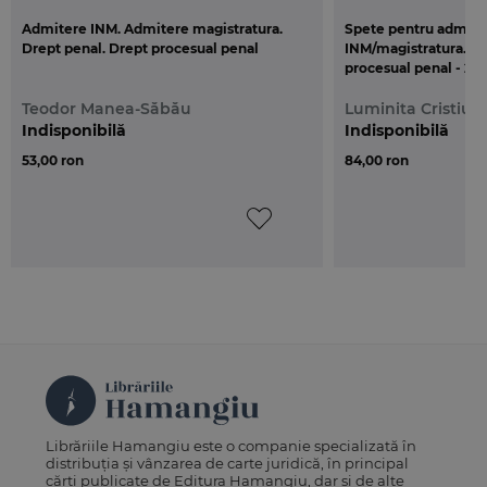
Admitere INM. Admitere magistratura.
Spete pentru admite
Drept penal. Drept procesual penal
INM/magistratura. Dr
procesual penal - 202
Teodor Manea-Săbău
Luminita Cristiu-
Indisponibilă
Indisponibilă
53,00 ron
84,00 ron
Librăriile Hamangiu este o companie specializată în
distribuția și vânzarea de carte juridică, în principal
cărți publicate de Editura Hamangiu, dar și de alte