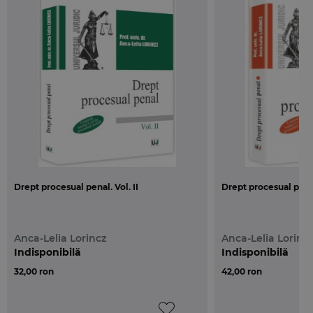
valabilitatea si in prezent, precum si la unele dintre
cele mai recente decizii ale Curtii Constitutionale
sau ale Inaltei Curti de Casatie si Justitie
pronuntate in legatura cu neconstitutionalitatea
ori cu interpretarea si aplicarea dispozitiilor
actualului Cod de procedura penala.
Drept procesual penal. Vol. II
Drept procesual penal
Anca-Lelia Lorincz
Anca-Lelia Lorinc
Indisponibilă
Indisponibilă
32,00 ron
42,00 ron