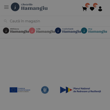
Cărți
Noutăți
În curs de apariție
Reduceri
Evenimente
Librării
Contact
Newsletter
031 425 4