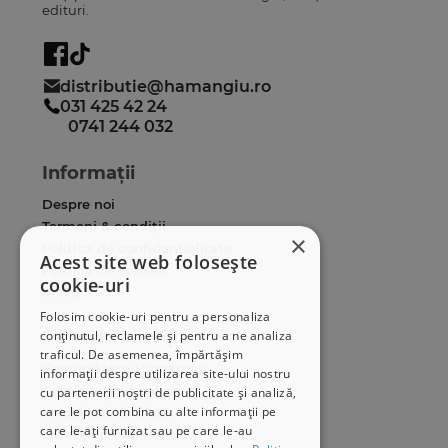
edituri.
distributie@hamangiu.ro
031 425 42 24
0741 244 032
Informații
Despre noi
Termeni & condiții
×
Politica de confidențialitate
Acest site web folosește
Politica de cookies
cookie-uri
ANPC
Folosim cookie-uri pentru a personaliza
Serviciu clienți
conținutul, reclamele și pentru a ne analiza
traficul. De asemenea, împărtășim
Comunitatea Hamangiu
informații despre utilizarea site-ului nostru
Cum comand online
cu partenerii noștri de publicitate și analiză,
care le pot combina cu alte informații pe
Modalități de plată
care le-ați furnizat sau pe care le-au
Livrarea produselor