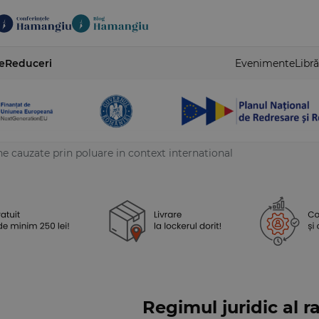
e
Reduceri
Evenimente
Libră
ne cauzate prin poluare in context international
Regimul juridic al r