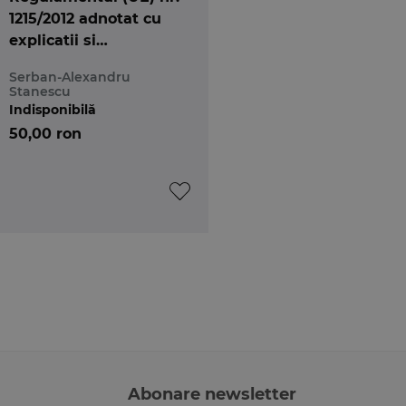
1215/2012 adnotat cu
explicatii si
jurisprudenta CJUE.
Serban-Alexandru
Actualizat la 26
Stanescu
februarie 2015
Indisponibilă
50,00 ron
Abonare newsletter