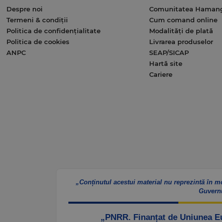
Despre noi
Comunitatea Haman
Termeni & condiții
Cum comand online
Politica de confidențialitate
Modalități de plată
Politica de cookies
Livrarea produselor
ANPC
SEAP/SICAP
Hartă site
Cariere
„Conținutul acestui material nu reprezintă în m
Guvern
„PNRR. Finanțat de Uniunea 