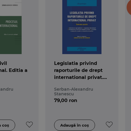
vil
Legislatia privind
al. Editia a
raporturile de drept
international privat.
Actualizat 25
xandru
Serban-Alexandru
septembrie 2022
Stanescu
79,00 ron