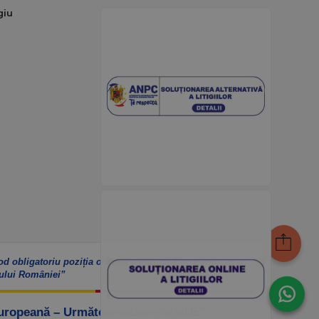
giu
od obligatoriu poziția oficială a Uniunii Europene sau a
ului României”
Europeană – UrmătoareaGenerațieUE”