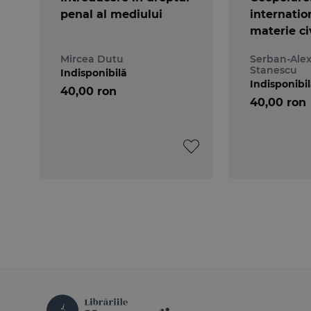
penal al mediului
internatio
materie ci
Mircea Dutu
Serban-Ale
Stanescu
Indisponibilă
Indisponibi
40,00 ron
40,00 ron