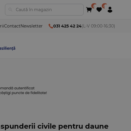
rii
Contact
Newsletter
031 425 42 24
(L-V 09:00-16:30)
aspunderii civile pentru daune