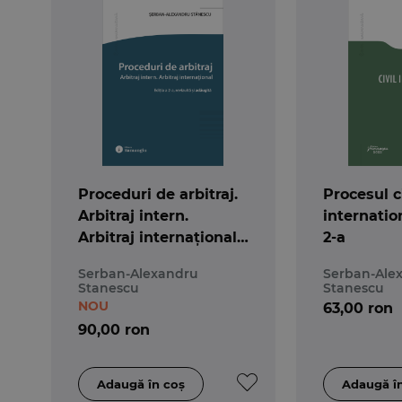
Proceduri de arbitraj.
Procesul ci
Arbitraj intern.
internation
Arbitraj internațional.
2-a
Ediția a 2-a
Serban-Alexandru
Serban-Ale
Stanescu
Stanescu
NOU
63,00 ron
90,00 ron