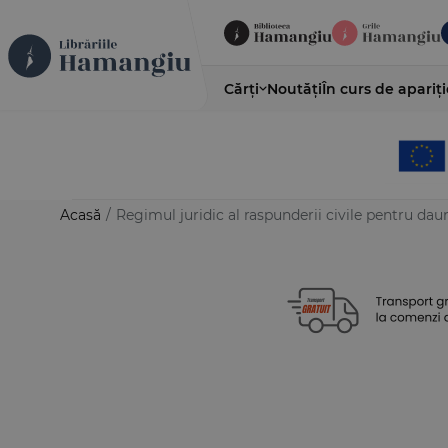
Cărți
Noutăți
În curs de apariți
Acasă
/
Regimul juridic al raspunderii civile pentru dau