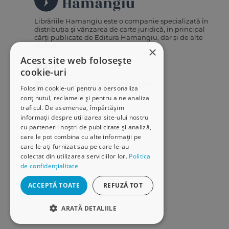
Librăriile Hamangiu este o companie specializată în
distribuția și vânzarea de carte juridică, în principal
cărți publicate de Editura Hamangiu, dar și de alte
edituri.
×
Acest site web folosește
cookie-uri
distributie@hamangiu.ro
Folosim cookie-uri pentru a personaliza
031 425 42 24
conținutul, reclamele și pentru a ne analiza
0741 244 032
traficul. De asemenea, împărtășim
informații despre utilizarea site-ului nostru
cu partenerii noștri de publicitate și analiză,
care le pot combina cu alte informații pe
care le-ați furnizat sau pe care le-au
colectat din utilizarea serviciilor lor.
Politica
de confidențialitate
ACCEPTĂ TOATE
REFUZĂ TOT
ARATĂ DETALIILE
STRICT NECESARE