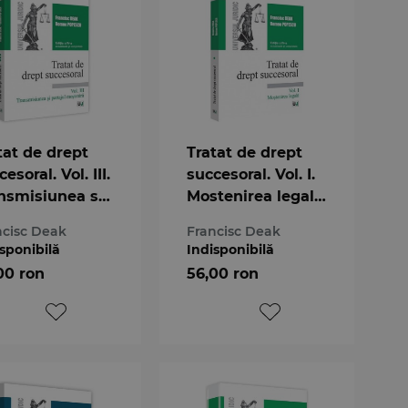
tat de drept
Tratat de drept
esoral. Vol. III.
succesoral. Vol. I.
nsmisiunea si
Mostenirea legala.
tajul
Editia a 4-a
ncisc Deak
Francisc Deak
tenirii. Editia
sponibilă
Indisponibilă
-a
00 ron
56,00 ron