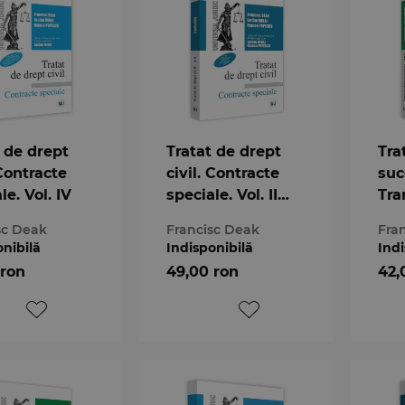
 de drept
Tratat de drept
Tra
 Contracte
civil. Contracte
succ
le. Vol. IV
speciale. Vol. II
Tra
Locatiunea.
par
sc Deak
Francisc Deak
Fra
Inchirierea
mos
onibilă
Indisponibilă
Indi
locuintei.
a 4
 ron
49,00 ron
42,
Arendarea.
Mandatul