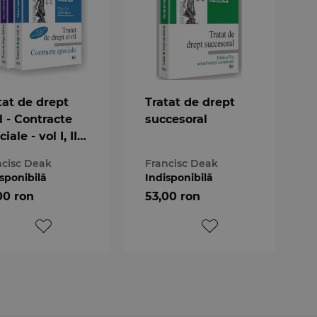
tat de drept
Tratat de drept
il - Contracte
succesoral
iale - vol I, II,
(set)
ncisc Deak
Francisc Deak
sponibilă
Indisponibilă
00 ron
53,00 ron