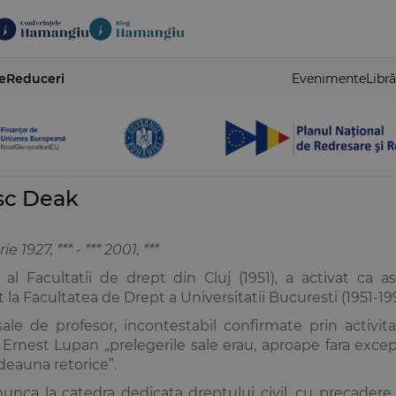
e
Reduceri
Evenimente
Libră
sc Deak
 1927, *** - *** 2001, ***
al Facultatii de drept din Cluj (1951), a activat ca asi
 la Facultatea de Drept a Universitatii Bucuresti (1951-199
 sale de profesor, incontestabil confirmate prin activit
rnest Lupan „prelegerile sale erau, aproape fara except
deauna retorice”.
nca la catedra dedicata dreptului civil, cu precadere i