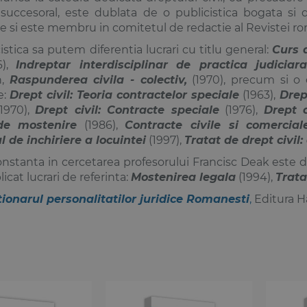
 succesoral, este dublata de o publicistica bogata si 
te si este membru in comitetul de redactie al Revistei r
istica sa putem diferentia lucrari cu titlu general:
Curs d
6),
Indreptar interdisciplinar de practica judiciar
n,
Raspunderea civila - colectiv,
(1970), precum si o c
e:
Drept civil: Teoria contractelor speciale
(1963),
Drep
1970),
Drept civil: Contracte speciale
(1976),
Drept c
de mostenire
(1986),
Contracte civile si comercia
 de inchiriere a locuintei
(1997),
Tratat de drept civil
nstanta in cercetarea profesorului Francisc Deak este d
icat lucrari de referinta:
Mostenirea legala
(1994),
Trata
tionarul personalitatilor juridice Romanesti
,
Editura 