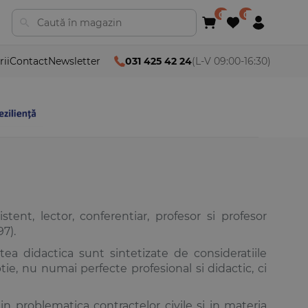
rii
Contact
Newsletter
031 425 42 24
(L-V 09:00-16:30)
stent, lector, conferentiar, profesor si profesor
7).
atea didactica sunt sintetizate de consideratiile
ie, nu numai perfecte profesional si didactic, ci
n problematica contractelor civile si in materia