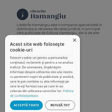
Librăriile Hamangiu este o companie specializată în
distribuția și vânzarea de carte juridică, în principal
cărți publicate de Editura Hamangiu, dar și de alte
edituri.
×
Acest site web folosește
cookie-uri
distributie@hamangiu.ro
Folosim cookie-uri pentru a personaliza
031 425 42 24
conținutul, reclamele și pentru a ne analiza
0741 244 032
traficul. De asemenea, împărtășim
informații despre utilizarea site-ului nostru
cu partenerii noștri de publicitate și analiză,
care le pot combina cu alte informații pe
care le-ați furnizat sau pe care le-au
colectat din utilizarea serviciilor lor.
Politica
de confidențialitate
ACCEPTĂ TOATE
REFUZĂ TOT