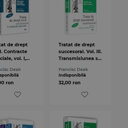
tat de drept
Tratat de drept
il. Contracte
succesoral. Vol. III.
iale, vol. I,
Transmisiunea si
zarea
partajul
ncisc Deak
Francisc Deak
mostenirii.
sponibilă
Indisponibilă
Conform Noului
00 ron
32,00 ron
Cod civil