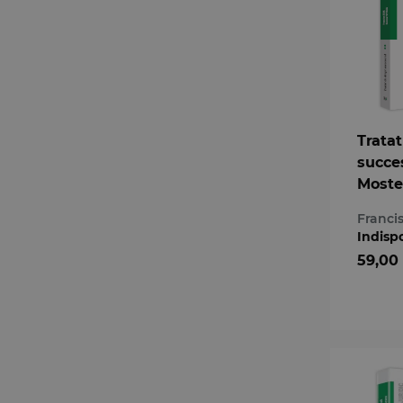
Tratat
succes
Moste
testa
Franci
Editia
Indisp
59,00