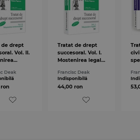
 de drept
Tratat de drept
Tra
oral. Vol. II.
succesoral. Vol. I.
civ
nirea
Mostenirea legala.
spec
mentara.
Conform noului
III 
sc Deak
Francisc Deak
Fra
rm noului
Cod civil
onibilă
Indisponibilă
Indi
vil
 ron
44,00 ron
53,