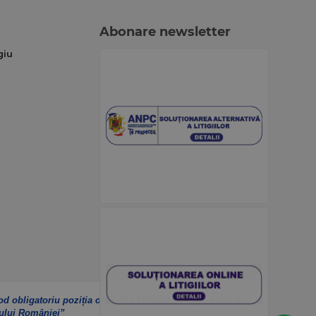
Abonare newsletter
giu
od obligatoriu poziția oficială a Uniunii Europene sau a
ului României”