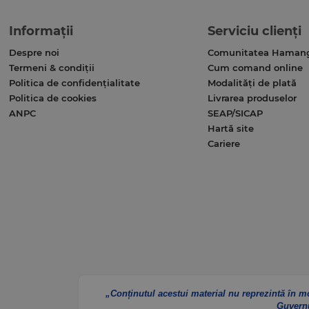
Informații
Serviciu clienți
Despre noi
Comunitatea Haman
Termeni & condiții
Cum comand online
Politica de confidențialitate
Modalități de plată
Politica de cookies
Livrarea produselor
ANPC
SEAP/SICAP
Hartă site
Cariere
„Conținutul acestui material nu reprezintă în m
Guvern