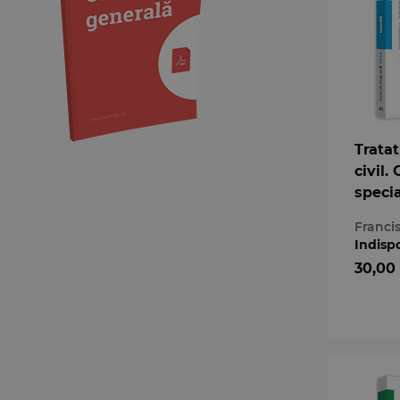
Medicină
Organizarea profesiilor
juridice
Protecția drepturilor omului
Psihologie
Teoria generală a dreptului
Tratat
Variae
civil.
specia
Franci
Indisp
30,00