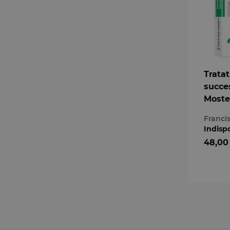
Tratat
succes
Moste
testa
Franci
Confo
Indisp
Cod ci
48,00