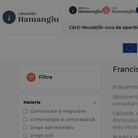
Cărți
Noutăți
În curs de apariți
Franci
Filtre
9 decembrie
Absolvent 
Materie
consultant
Comunicare și negociere
Calitatile
Criminologie și criminalistică
domnului E
erau intot
Drept administrativ
Drept civil
Aceasta mu