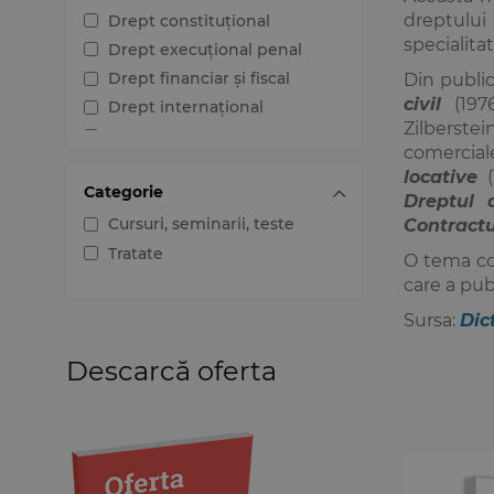
dreptului
Drept constituțional
specialita
Drept execuțional penal
Drept financiar și fiscal
Din public
civil
(197
Drept internațional
Zilberstei
Drept penal
comercial
Drept procesual civil
locative
(
Categorie
Drept procesual penal
Dreptul 
Dreptul afacerilor
Cursuri, seminarii, teste
Contractul
Dreptul familiei
Tratate
O tema co
Dreptul mediului
care a publ
Dreptul muncii și securității
Sursa:
Dic
sociale
Dreptul noilor tehnologii
Descarcă oferta
Dreptul proprietății
intelectuale
Dreptul Uniunii Europene
Jurisprudența instanțelor
judecătorești