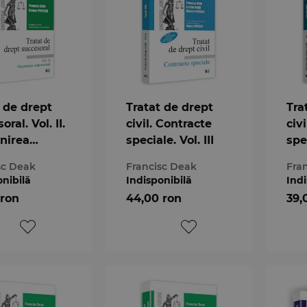
 de drept
Tratat de drept
Tra
oral. Vol. II.
civil. Contracte
civ
nirea
speciale. Vol. III
spec
mentara.
Van
sc Deak
Francisc Deak
Fra
 a 4-a
onibilă
Indisponibilă
Indi
 ron
44,00 ron
39,