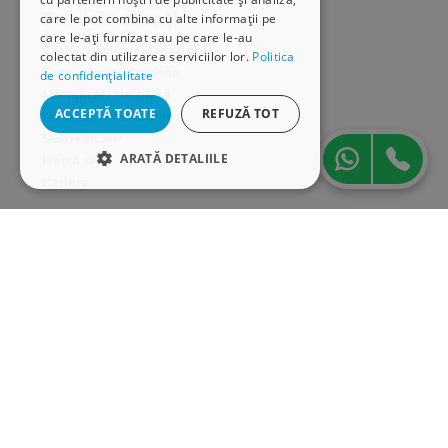
Serviciu clienți
care le pot combina cu alte informații pe
care le-ați furnizat sau pe care le-au
Comunitatea Hamangiu
colectat din utilizarea serviciilor lor.
Politica
Cum comand online
de confidențialitate
Modalități de plată
ACCEPTĂ TOATE
REFUZĂ TOT
Livrarea produselor
SEAP/SICAP
ARATĂ DETALIILE
Hartă site
Cariere
STRICT NECESARE
Abonare newsletter
DE PERFORMANȚĂ
DE TARGETARE
DE FUNCŢIONALITATE
Strict necesare
De performanță
De targetare
De funcţionalitate