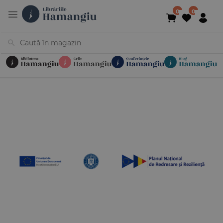
Cărți
Noutăți
În curs de apariție
Reduceri
Evenimente
Librării
Contact
Newsletter
031 425 4