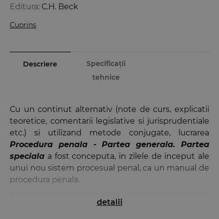
Editura:
C.H. Beck
Cuprins
Specificații
Descriere
tehnice
Cu un continut alternativ (note de curs, explicatii
teoretice, comentarii legislative si jurisprudentiale
etc.) si utilizand metode conjugate, lucrarea
Procedura penala - Partea generala. Partea
speciala
a fost conceputa, in zilele de inceput ale
unui nou sistem procesual penal, ca un manual de
procedura penala.
Asimilarea si aplicarea noilor reguli procedurale in
detalii
materie penala reclama, pe langa exigentele ce tin