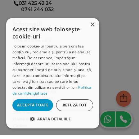
031 425 42 24
0741 244 032
×
Informații
Acest site web folosește
Despre noi
cookie-uri
Termeni & condiții
Folosim cookie-uri pentru a personaliza
Politica de confidențialitate
conținutul, reclamele și pentru a ne analiza
Politica de cookies
traficul. De asemenea, împărtășim
ANPC
informații despre utilizarea site-ului nostru
cu partenerii noștri de publicitate și analiză,
Serviciu clienți
care le pot combina cu alte informații pe
care le-ați furnizat sau pe care le-au
Comunitatea Hamangiu
colectat din utilizarea serviciilor lor.
Politica
Cum comand online
de confidențialitate
Modalități de plată
ACCEPTĂ TOATE
REFUZĂ TOT
Livrarea produselor
SEAP/SICAP
Hartă site
ARATĂ DETALIILE
Cariere
STRICT NECESARE