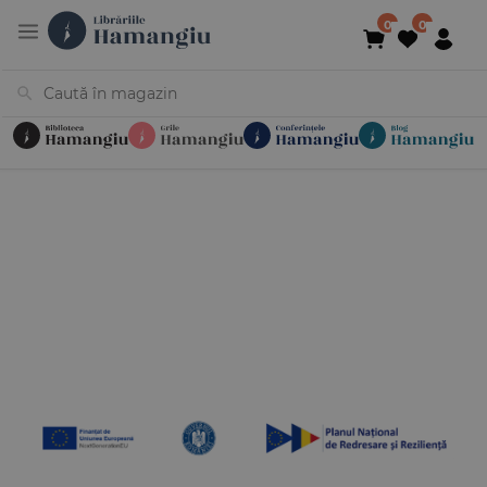
Cărți
Noutăți
În curs de apariție
Reduceri
Evenimente
Librării
Contact
Newsletter
031 425 4