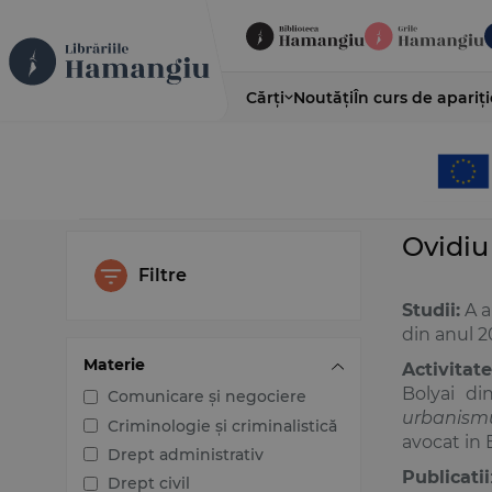
Cărți
Noutăți
În curs de apariți
Ovidiu
Filtre
Studii:
A a
din anul 2
Materie
Activitat
Bolyai din
Comunicare și negociere
urbanismul
Criminologie și criminalistică
avocat in 
Drept administrativ
Publicatii
Drept civil