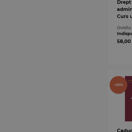
Drept
admini
Curs u
Vol. I
Ovidiu
admini
Indisp
bunuri
58,00
2-a
-40%
Caduc