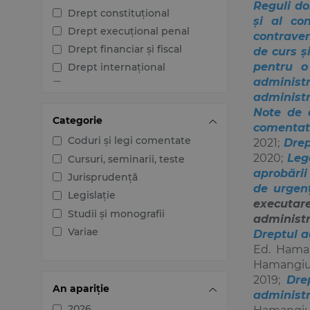
Reguli do
Drept constituțional
și al con
Drept execuțional penal
contraven
Drept financiar și fiscal
de curs ș
pentru o 
Drept internațional
administra
Drept penal
administr
Drept procesual civil
Note de 
Categorie
Drept procesual penal
comentată
Dreptul afacerilor
Coduri și legi comentate
2021;
Drept
2020;
Leg
Dreptul familiei
Cursuri, seminarii, teste
aprobării 
Dreptul mediului
Jurisprudență
de urgenț
Dreptul muncii și securității
Legislație
executare
sociale
Studii și monografii
administr
Dreptul noilor tehnologii
Variae
Dreptul a
Dreptul proprietății
Ed. Hama
intelectuale
Hamangiu
Dreptul Uniunii Europene
2019;
Dre
An apariție
Jurisprudența instanțelor
administr
judecătorești
2026