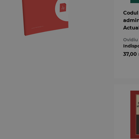
Codul
admini
Actual
febru
Ovidiu
Indisp
37,00