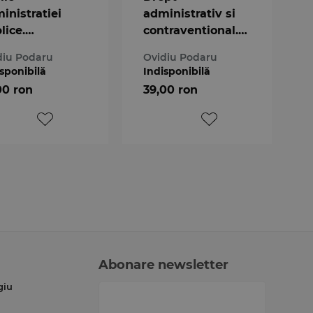
inistratiei
administrativ si
lice.
contraventional.
ualizata la 29
Caiet de
diu Podaru
Ovidiu Podaru
ombrie 2018
seminarii. Editia a
sponibilă
Indisponibilă
4-a
00 ron
39,00 ron
Abonare newsletter
giu