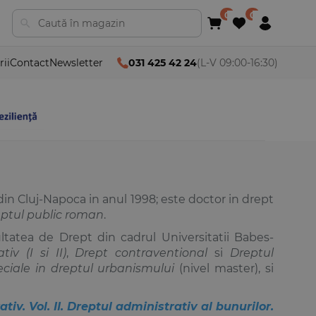
rii
Contact
Newsletter
031 425 42 24
(L-V 09:00-16:30)
din Cluj-Napoca in anul 1998; este doctor in drept
eptul public roman
.
ultatea de Drept din cadrul Universitatii Babes-
ativ
(I si II)
,
Drept contraventional
si
Dreptul
eciale in dreptul urbanismului
(nivel master), si
tiv. Vol. II. Dreptul administrativ al bunurilor.