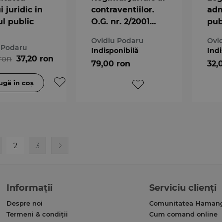
i juridic in
contraventiilor.
adm
ul public
O.G. nr. 2/2001
pub
comentata. Editia
Act
Ovidiu Podaru
Ovi
a 4-a
oct
 Podaru
Indisponibilă
Indi
ron
37,20 ron
79,00 ron
32,
2
3
Informații
Serviciu clienți
Despre noi
Comunitatea Haman
Termeni & condiții
Cum comand online