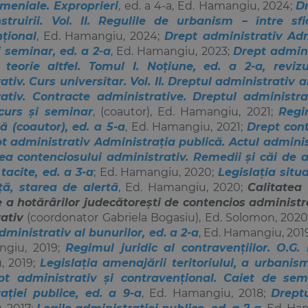
meniale. Exproprieri
, ed. a 4-a, Ed. Hamangiu, 2024;
Dr
struirii. Vol. II. Regulile de urbanism – între sf
țional
, Ed. Hamangiu, 2024;
Drept administrativ Admi
i seminar, ed. a 2-a
, Ed. Hamangiu, 2023;
Drept adminis
teorie altfel. Tomul I. Noțiune, ed. a 2-a, reviz
tiv. Curs universitar. Vol. II. Dreptul administrativ al
ativ. Contracte administrative. Dreptul administrat
curs și seminar
, (coautor), Ed. Hamangiu, 2021;
Regim
 (coautor), ed. a 5-a
, Ed. Hamangiu, 2021;
Drept con
 administrativ Administrația publică. Actul adminis
ea contenciosului administrativ. Remedii și căi de a
tacite, ed. a 3-a
; Ed. Hamangiu, 2020;
Legislația situ
ă, starea de alertă
, Ed. Hamangiu, 2020;
Calitatea
 a hotărârilor judecătoreşti de contencios administra
ativ
(coordonator Gabriela Bogasiu), Ed. Solomon, 202
dministrativ al bunurilor, ed. a 2-a
, Ed. Hamangiu, 201
ngiu, 2019;
Regimul juridic al contravențiilor. O.G.
, 2019;
Legislația amenajării teritoriului, a urbanism
pt administrativ și contravențional. Caiet de semi
aţiei publice, ed. a 9-a
, Ed. Hamangiu, 2018;
Drept