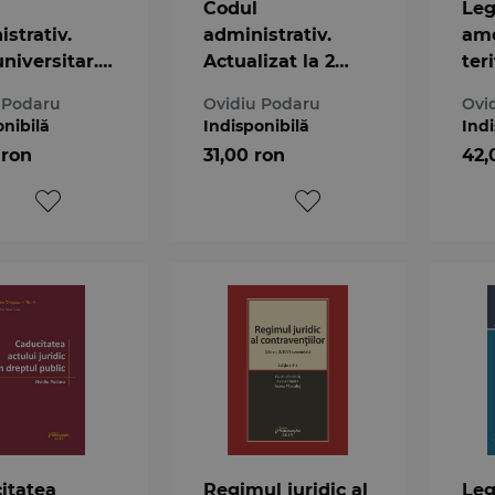
Codul
Leg
strativ.
administrativ.
ame
niversitar.
Actualizat la 2
teri
I Dreptul
octombrie 2019
urb
 Podaru
Ovidiu Podaru
Ovi
strativ al
con
onibilă
Indisponibilă
Indi
lor. Editia a
 ron
31,00 ron
42,
itatea
Regimul juridic al
Leg