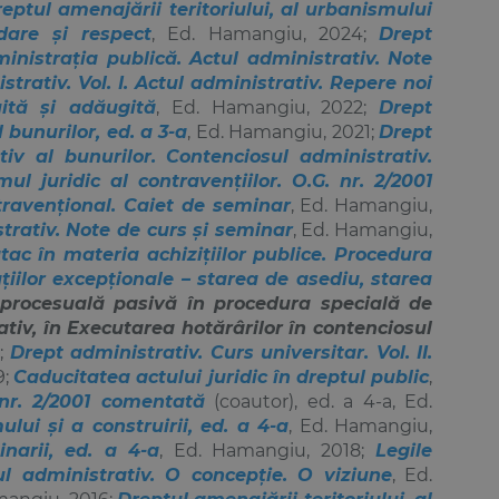
eptul amenajării teritoriului, al urbanismului
idare și respect
, Ed. Hamangiu, 2024;
Drept
nistrația publică. Actul administrativ. Note
trativ. Vol. I. Actul administrativ. Repere noi
uită și adăugită
, Ed. Hamangiu, 2022;
Drept
 bunurilor, ed. a 3-a
, Ed. Hamangiu, 2021;
Drept
iv al bunurilor. Contenciosul administrativ.
ul juridic al contravențiilor. O.G. nr. 2/2001
travențional. Caiet de seminar
, Ed. Hamangiu,
trativ. Note de curs și seminar
, Ed. Hamangiu,
tac în materia achizițiilor publice. Procedura
ațiilor excepționale – starea de asediu, starea
 procesuală pasivă în procedura specială de
tiv, în Executarea hotărârilor în contenciosul
0;
Drept administrativ. Curs universitar. Vol. II.
9;
Caducitatea actului juridic în dreptul public
,
 nr. 2/2001 comentată
(coautor), ed. a 4-a, Ed.
ului și a construirii, ed. a 4-a
, Ed. Hamangiu,
narii, ed. a 4-a
, Ed. Hamangiu, 2018;
Legile
ul administrativ. O concepție. O viziune
, Ed.