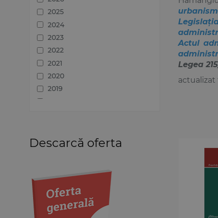
Hamangiu,
urbanismu
Medicină
2025
Legislați
Organizarea profesiilor
2024
administr
juridice
2023
Actul adm
Protecția drepturilor omului
2022
administr
Psihologie
2021
Legea 215
Teoria generală a dreptului
2020
actualizat
Variae
2019
2018
2017
2016
2015
Descarcă oferta
2014
2012
2011
2010