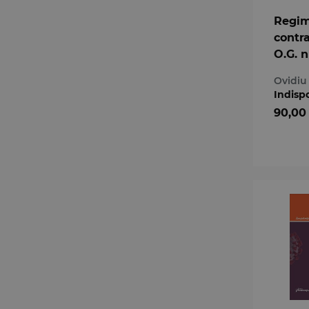
Regimu
contra
O.G. n
comen
Ovidiu
a 5-a
Indisp
90,00