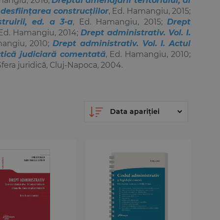
angiu, 2016;
Dreptul amenajării teritoriului, al
desființarea construcțiilor
, Ed. Hamangiu, 2015;
truirii, ed. a 3-a
, Ed. Hamangiu, 2015;
Drept
 Ed. Hamangiu, 2014;
Drept administrativ. Vol. I.
mangiu, 2010;
Drept administrativ. Vol. I. Actul
actică judiciară comentată
, Ed. Hamangiu, 2010;
 Sfera juridică, Cluj-Napoca, 2004.