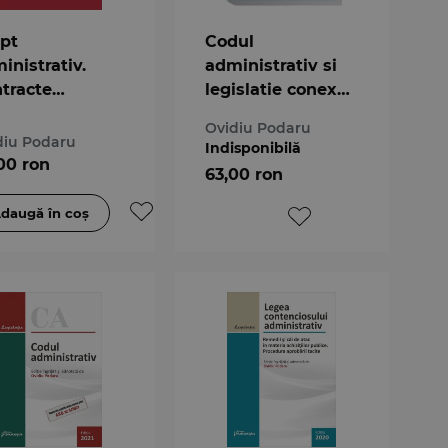
pt
Codul
inistrativ.
administrativ si
tracte
legislatie conexa.
inistrative.
Actualizat la 1
Ovidiu Podaru
ptul
martie 2021 -
diu Podaru
Indisponibilă
inistrativ al
spiralat
00 ron
63,00 ron
urilor.
tenciosul
inistrativ