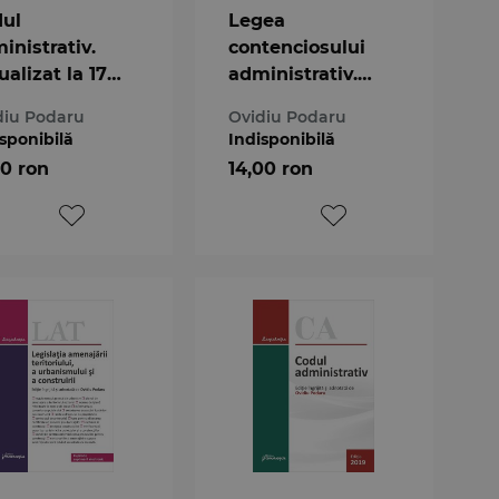
ul
Legea
inistrativ.
contenciosului
ualizat la 17
administrativ.
ruarie 2020
Remedii si cai de
diu Podaru
Ovidiu Podaru
atac in materia
sponibilă
Indisponibilă
achizitiilor
00 ron
14,00 ron
publice.
Actualizata la 15
decembrie 2019