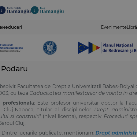
e
Reduceri
Evenimente
Libră
 Podaru
bsolvit Facultatea de Drept a Universitatii Babes-Bolyai 
003, cu teza
Caducitatea manifestarilor de vointa in dr
e profesional
a: Este profesor universitar doctor la Fac
 Cluj-Napoca, titular al disciplinelor
Drept administr
ui si construirii
(nivel licenta), respectiv
Proceduri sp
Baroul Cluj.
: Dintre lucrarile publicate, mentionam:
Drept administra