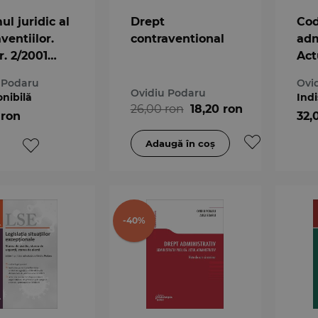
l juridic al
Drept
Cod
ventiilor.
contraventional
adm
r. 2/2001
Act
tata. Editia
feb
 Podaru
Ovi
Ovidiu Podaru
onibilă
Indi
26,00 ron
18,20 ron
 ron
32,
-40%