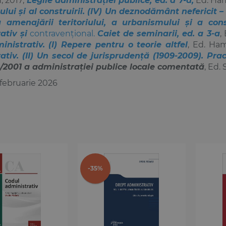
 2017;
Legile administraţiei publice, ed. a 7
-
a,
Ed. Ham
lui și al construirii. (IV) Un deznodământ nefericit – 
a amenajării teritoriului, a urbanismului și a cons
ativ și
contravențional.
Caiet de seminarii, ed. a 3-a
,
inistrativ. (I) Repere pentru o teorie altfel
, Ed. Ha
ativ. (II) Un secol de jurisprudență (1909-2009). Pr
/2001 a administraţiei publice locale comentată
, Ed.
 februarie 2026
-35%