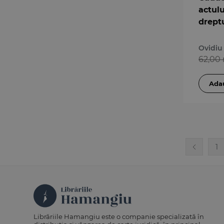
actulu
drept
Ovidiu
62,00 
1
Librăriile Hamangiu este o companie specializată în