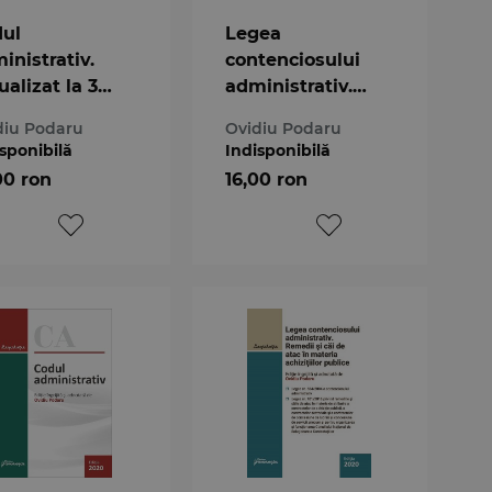
ul
Legea
inistrativ.
contenciosului
ualizat la 3
administrativ.
ruarie 2021
Actualizat 23
diu Podaru
Ovidiu Podaru
octombrie 2020
sponibilă
Indisponibilă
00 ron
16,00 ron