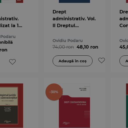
Drept
Dre
strativ.
administrativ. Vol.
adm
izat la 1
II Dreptul
Con
arie 2022
administrativ al
adm
 Podaru
bunurilor. Editia a
Dre
Ovidiu Podaru
Ovi
onibilă
3-a
adm
74,00 ron
48,10 ron
45,
 ron
bun
Con
adm
-30%