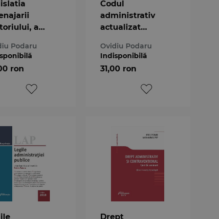
islatia
Codul
najarii
administrativ
toriului, a
actualizat
anismului si a
10.07.2019
diu Podaru
Ovidiu Podaru
struirii
sponibilă
Indisponibilă
00 ron
31,00 ron
ile
Drept