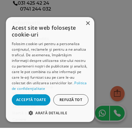
031 425 42 24
0741 244 032
×
Informații
Acest site web folosește
Despre noi
cookie-uri
Termeni & condiții
Folosim cookie-uri pentru a personaliza
Politica de confidențialitate
conținutul, reclamele și pentru a ne analiza
Politica de cookies
traficul. De asemenea, împărtășim
ANPC
informații despre utilizarea site-ului nostru
cu partenerii noștri de publicitate și analiză,
Serviciu clienți
care le pot combina cu alte informații pe
care le-ați furnizat sau pe care le-au
Comunitatea Hamangiu
colectat din utilizarea serviciilor lor.
Politica
Cum comand online
de confidențialitate
Modalități de plată
ACCEPTĂ TOATE
REFUZĂ TOT
Livrarea produselor
SEAP/SICAP
Hartă site
ARATĂ DETALIILE
Cariere
STRICT NECESARE