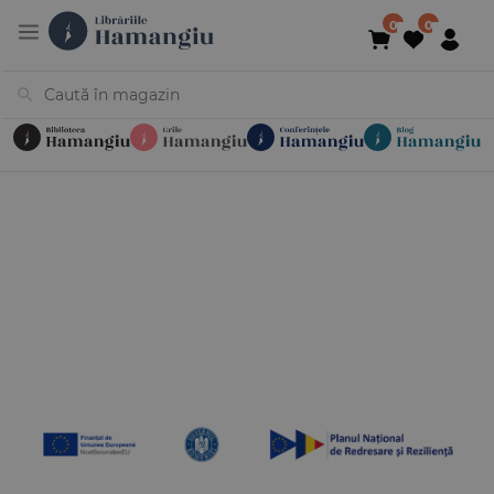
Cărți
Noutăți
În curs de apariție
Reduceri
Evenimente
Librării
Contact
Newsletter
031 425 4