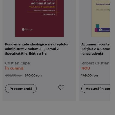
aplicabilitatea si in raport de noua reglementare.
Codul administrativ
este tiparit in format A5
(145x205 mm), pe hartie ofset.
Fundamentele ideologice ale dreptului
Acțiunea în contenci
administrativ. Volumul II, Tomul 2.
Ediția a 2-a. Comentar
Specificitățile. Ediția a 3-a
jurisprudenţă
Cristian Clipa
Robert Cristian D
În curând
NOU
400,00 ron
340,00 ron
149,00 ron