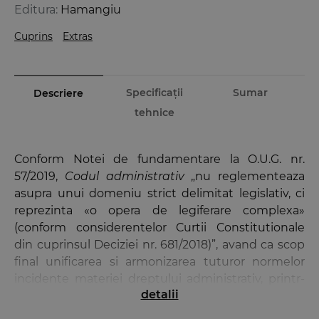
Editura:
Hamangiu
Cuprins
Extras
Specificații
Sumar
Descriere
tehnice
Conform Notei de fundamentare la O.U.G. nr.
57/2019,
Codul administrativ
„nu reglementeaza
asupra unui domeniu strict delimitat legislativ, ci
reprezinta «o opera de legiferare complexa»
(conform considerentelor Curtii Constitutionale
din cuprinsul Deciziei nr. 681/2018)”, avand ca scop
final unificarea si armonizarea tuturor normelor
incidente materiei dreptului administrativ, printr-
detalii
un act normativ unic. Acesta vine sa raspunda unor
serii de disfunctionalitati de fond si de tehnica