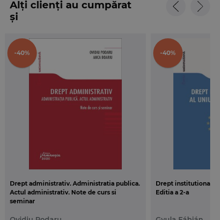
Alți clienți au cumpărat
și
-40%
-40%
Drept administrativ. Administratia publica.
Drept institutional a
Actul administrativ. Note de curs si
Editia a 2-a
seminar
Ovidiu Podaru
Gyula Fábián