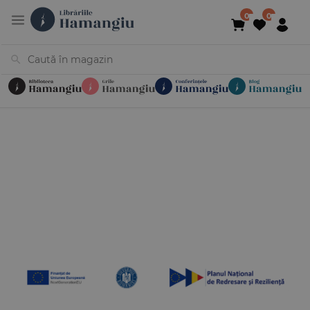
Cărți
Noutăți
În curs de apariție
Reduceri
Evenimente
Librării
Contact
Newsletter
031 425 4