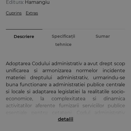
Editura:
Hamangiu
Cuprins
Extras
Specificații
Sumar
Descriere
tehnice
Adoptarea Codului administrativ a avut drept scop
unificarea si armonizarea normelor incidente
materiei dreptului administrativ, urmarindu-se
buna functionare a administratiei publice centrale
si locale si adaptarea legislatiei la realitatile socio-
economice, la complexitatea si dinamica
activitatilor aferente furnizarii serviciilor publice
esentiale pentru cetateni. Codul administrativ
detalii
reuneste dispozitiile privind: administratia publica
centrala; administratia publica locala; prefectul,