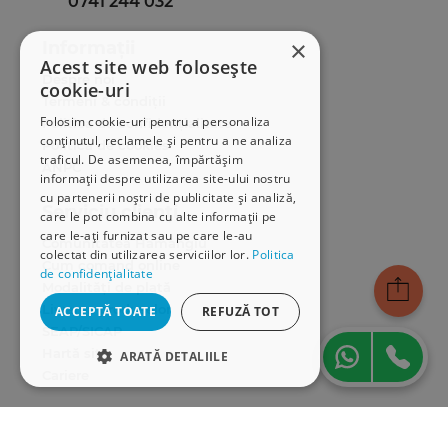
0741 244 032
×
Informații
Acest site web folosește
Despre noi
cookie-uri
Termeni & condiții
Folosim cookie-uri pentru a personaliza
Politica de confidențialitate
conținutul, reclamele și pentru a ne analiza
Politica de cookies
traficul. De asemenea, împărtășim
ANPC
informații despre utilizarea site-ului nostru
cu partenerii noștri de publicitate și analiză,
Serviciu clienți
care le pot combina cu alte informații pe
care le-ați furnizat sau pe care le-au
Comunitatea Hamangiu
colectat din utilizarea serviciilor lor.
Politica
Cum comand online
de confidențialitate
Modalități de plată
Livrarea produselor
ACCEPTĂ TOATE
REFUZĂ TOT
SEAP/SICAP
Hartă site
ARATĂ DETALIILE
Cariere
STRICT NECESARE
Abonare newsletter
DE PERFORMANȚĂ