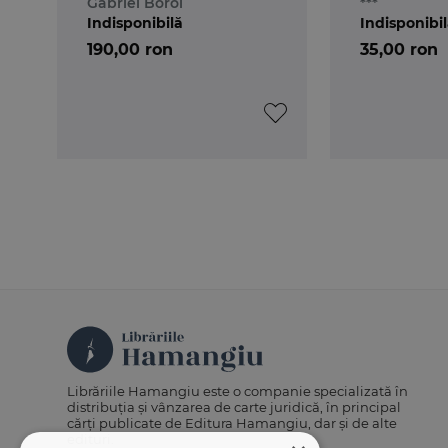
Gabriel Boroi
***
Indisponibilă
Indisponibi
190,00 ron
35,00 ron
Librăriile Hamangiu este o companie specializată în
distribuția și vânzarea de carte juridică, în principal
cărți publicate de Editura Hamangiu, dar și de alte
edituri.