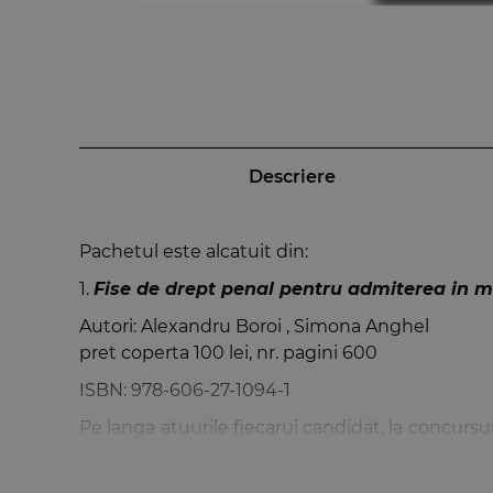
Descriere
Pachetul este alcatuit din:
1.
Fise de drept penal pentru admiterea in ma
Autori: Alexandru Boroi , Simona Anghel
pret coperta 100 lei, nr. pagini 600
ISBN:
978-606-27-1094-1
Pe langa atuurile fiecarui candidat, la concursuri
si coroborarea informatiilor. In acest sens,
Fisel
si necesar, cu precadere pentru candidatii la c