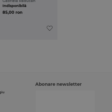
Gabriela Raducan
avocatura. Editia a 5-a
Indisponibilă
85,00 ron
Abonare newsletter
giu