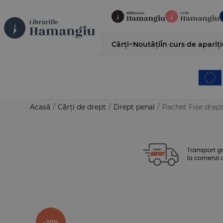
Cărți
Noutăți
În curs de apariți
Acasă
/
Cărți de drept
/
Drept penal
/
Pachet Fise drept
-20%