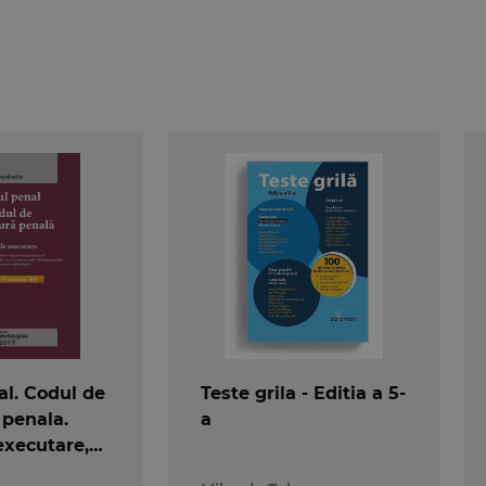
l. Codul de
Teste grila - Editia a 5-
 penala.
a
executare,
2018, ed. 18