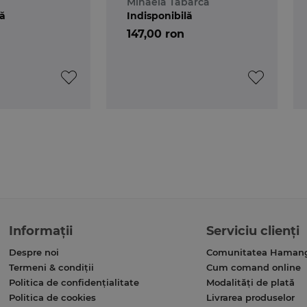
Mihaela Tabarca
lă
Indisponibilă
147,00 ron
Informații
Serviciu clienți
Despre noi
Comunitatea Haman
Termeni & condiții
Cum comand online
Politica de confidențialitate
Modalități de plată
Politica de cookies
Livrarea produselor