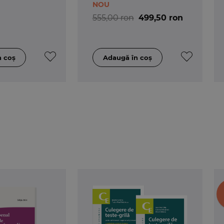
NOU
l
, pe langa cele 99 de fise tematice si 18 tabele comparat
555,00 ron
499,50 ron
imelor modificari aduse Codului penal;
 materie penala
, intervenita de la publicarea editiei anter
at teoretice, cat si practice
, in scopul unei mai bune in
a.
isnuit in anii precedenti, intrucat am tot asteptat o 
 in dezbatere parlamentara. La momentul actual (mai 201