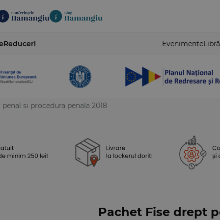
e
Reduceri
Evenimente
Libră
 penal si procedura penala 2018
Pachet Fise drept p