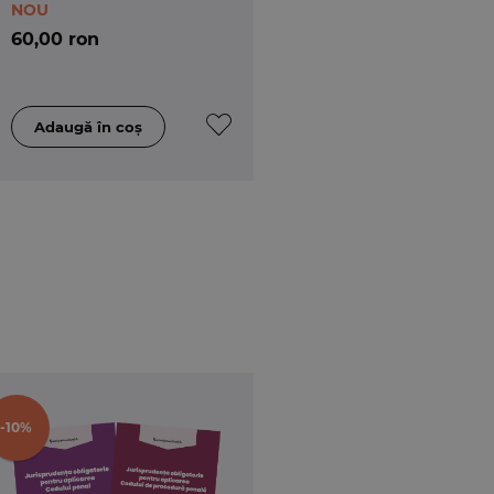
NOU
ive:
60,00 ron
ioare;
telegeri a institutiilor si a facilitarii procesului
-10%
decizie a Parlamentului Romaniei cu privire la
8) este clar ca legea de modificare, daca va fi