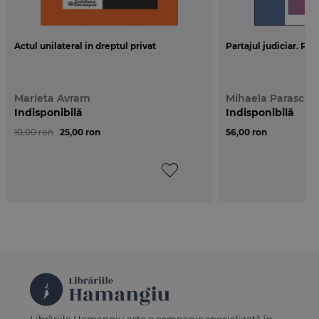
Actul unilateral in dreptul privat
Partajul judiciar. Pra
Marieta Avram
Mihaela Paraschi
Indisponibilă
Indisponibilă
10,00 ron
25,00 ron
56,00 ron
Librăriile Hamangiu este o companie specializată în