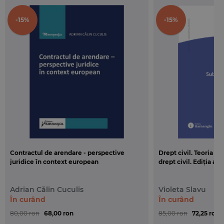
-15%
-15%
Contractul de arendare - perspective
Drept civil. Teoria g
juridice în context european
drept civil. Ediția a 3
Adrian Călin Cuculis
Violeta Slavu
În curând
În curând
80,00 ron
68,00 ron
85,00 ron
72,25 ron