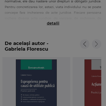
normative, ele dau nastere unor drepturi si obligatii juridice.
Pentru concretizarea lor, astazi, viata individului nu se poate
concepe fara incheierea de acte juridice. Fiecare persoana
incheie diverse acte juridice: de vanzare, de inchiriere, de
detalii
transport, de joc si prinsoare, contracte de munca, contracte
medicale, pentru a nu cita decat pe cele mai uzuale. Tuturor
acestor acte juridice li se aplica reguli speciale, particulare,
studiate la dreptul contractelor speciale, dar si reguli comune,
De același autor -
general aplicabile, cu privire la conditiile de formare, acordul
Gabriela Florescu
de vointa, forma incheierii, desfiintarea. Sunt astfel impuse
exigente cu privire la incheierea valabila a oricarui act juridic.
Sanctiunea aplicabila pentru nerespectarea exigentelor
privitoare la incheierea valabila a actului juridic este nulitatea.
Lucrarea defineste conceptul de nulitate, prezinta cauzele
nulitatii, regimul juridic aplicabil acesteia, efectele, dar si
reguli care in conflict cu nulitatea, ii inlatura efectele.
Cercetarea autoarei pentru prezentarea unei teorii generale a
nulitatii actului juridic civil a avut in vedere doctrina si
jurisprudenta in materie (nelipsind aspecte din dreptul