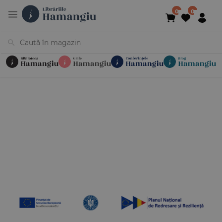
Cărți
Noutăți
În curs de apariție
Reduceri
Evenimente
Librării
Contact
Newsletter
031 425 4