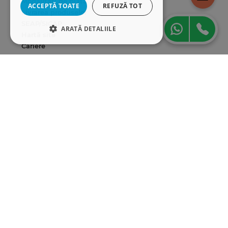
Modalități de plată
ACCEPTĂ TOATE
REFUZĂ TOT
Livrarea produselor
SEAP/SICAP
ARATĂ DETALIILE
Hartă site
Cariere
STRICT NECESARE
DE PERFORMANȚĂ
Abonare newsletter
DE TARGETARE
DE FUNCŢIONALITATE
Strict necesare
De performanță
De targetare
De funcţionalitate
Cookie-urile strict necesare permit
funcționalitatea principală a site-ului web,
cum ar fi autentificarea utilizatorului și
gestionarea contului. Site-ul web nu poate fi
utilizat corect fără cookie-uri strict necesare.