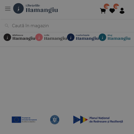
Cărți
Noutăți
În curs de apariție
Reduceri
Evenimente
Librării
Contact
Newsletter
031 425 4