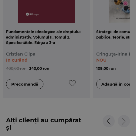
Fundamentele ideologice ale dreptului
Strategii de comunica
administrativ. Volumul II, Tomul 2.
publice. Teorie, strat
Specificitățile. Ediția a 3-a
Cristian Clipa
Crînguța-Irina Pe
În curând
NOU
400,00 ron
340,00 ron
109,00 ron
Alți clienți au cumpărat
și