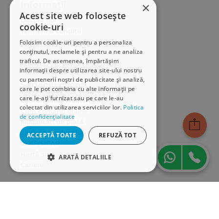
Informații
×
Acest site web folosește
Despre noi
cookie-uri
Termeni & condiții
Politica de confidențialitate
Folosim cookie-uri pentru a personaliza
conținutul, reclamele și pentru a ne analiza
Politica de cookies
traficul. De asemenea, împărtășim
ANPC
informații despre utilizarea site-ului nostru
cu partenerii noștri de publicitate și analiză,
Serviciu clienți
care le pot combina cu alte informații pe
care le-ați furnizat sau pe care le-au
Comunitatea Hamangiu
colectat din utilizarea serviciilor lor.
Politica
Cum comand online
de confidențialitate
Modalități de plată
Livrarea produselor
ACCEPTĂ TOATE
REFUZĂ TOT
SEAP/SICAP
Hartă site
ARATĂ DETALIILE
Cariere
STRICT NECESARE
Abonare newsletter
DE PERFORMANȚĂ
DE TARGETARE