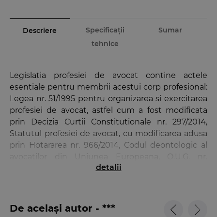
Specificații
Sumar
Descriere
tehnice
Legislatia profesiei de avocat contine actele
esentiale pentru membrii acestui corp profesional:
Legea nr. 51/1995 pentru organizarea si exercitarea
profesiei de avocat, astfel cum a fost modificata
prin Decizia Curtii Constitutionale nr. 297/2014,
Statutul profesiei de avocat, cu modificarea adusa
prin Hotararea nr. 966/2014, Codul deontologic al
avocatilor din Uniunea Europeana, O.U.G. nr.
detalii
221/2000 privind pensiile si alte drepturi de
asigurari sociale ale avocatilor, Regulamentul de
organizare si functionare a U.N.B.R. si de
desfasurare a sedintelor Consiliului U.N.B.R. sau
De același autor - ***
recenta Decizie nr. 113/2014 (Regulamentul privind