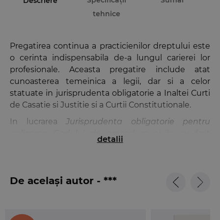
Descriere
tehnice
Pregatirea continua a practicienilor dreptului este
o cerinta indispensabila de-a lungul carierei lor
profesionale. Aceasta pregatire include atat
cunoasterea temeinica a legii, dar si a celor
statuate in jurisprudenta obligatorie a Inaltei Curti
de Casatie si Justitie si a Curtii Constitutionale.
In lucrarea
Jurisprudenta obligatorie pentru
aplicarea Codului de procedura civila
au fost
detalii
incluse atat deciziile prin care Curtea
Constitutionala a declarat neconstitutionale unele
prevederi din Codul de procedura civila, cat si
De același autor - ***
deciziile de admitere pronuntate de completurile
competente ale Inaltei Curti de Casatie si Justitie
referitoare la sesizarile privind dezlegarea unor
chestiuni de drept si recursurile in interesul legii in