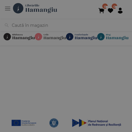
Cărți
Noutăți
În curs de apariție
Reduceri
Evenimente
Librării
Contact
Newsletter
031 425 4