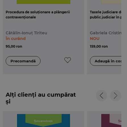
Procedura de soluționare a plângerii
Taxele judiciare de t
contravenționale
public judiciar în proc
Cătălin-Ionuț Tiriteu
Gabriela Cristina 
În curând
NOU
95,00 ron
159,00 ron
Alți clienți au cumpărat
și