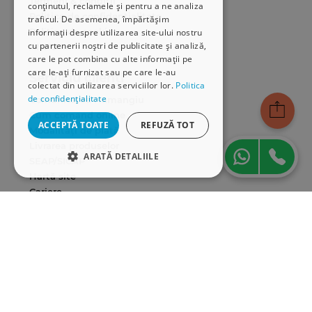
Termeni & condiții
conținutul, reclamele și pentru a ne analiza
Politica de confidențialitate
traficul. De asemenea, împărtășim
Politica de cookies
informații despre utilizarea site-ului nostru
cu partenerii noștri de publicitate și analiză,
ANPC
care le pot combina cu alte informații pe
care le-ați furnizat sau pe care le-au
Serviciu clienți
colectat din utilizarea serviciilor lor.
Politica
de confidențialitate
Comunitatea Hamangiu
Cum comand online
ACCEPTĂ TOATE
REFUZĂ TOT
Modalități de plată
Livrarea produselor
ARATĂ DETALIILE
SEAP/SICAP
Hartă site
STRICT NECESARE
Cariere
DE PERFORMANȚĂ
Abonare newsletter
DE TARGETARE
DE FUNCŢIONALITATE