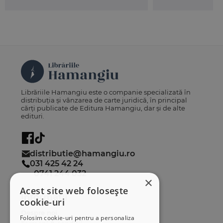
Librăriile Hamangiu este o companie specializată în
distribuția și vânzarea de carte juridică, în principal
cărți publicate de Editura Hamangiu, dar și de alte
edituri.
distributie@hamangiu.ro
031 425 42 24
0741 244 032
×
Acest site web folosește
Informații
cookie-uri
Despre noi
Folosim cookie-uri pentru a personaliza