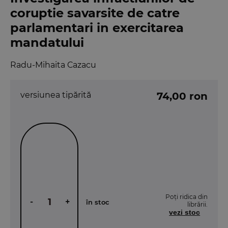
coruptie savarsite de catre
parlamentari in exercitarea
mandatului
Radu-Mihaita Cazacu
versiunea tipărită
74,00 ron
Poți ridica din
-
+
în stoc
librării.
vezi stoc