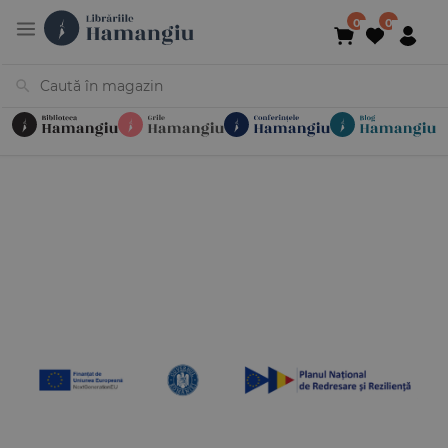
Cărți
Noutăți
În curs de apariție
Reduceri
Evenimente
Librării
Contact
Newsletter
031 425 4