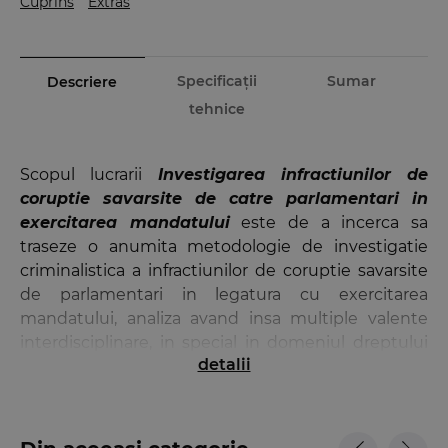
Cuprins
Extras
Specificații
Sumar
Descriere
tehnice
Scopul lucrarii
Investigarea infractiunilor de
coruptie savarsite de catre parlamentari in
exercitarea mandatului
este de a incerca sa
traseze o anumita metodologie de investigatie
criminalistica a infractiunilor de coruptie savarsite
de parlamentari in legatura cu exercitarea
mandatului, analiza avand insa multiple valente
interdisciplinare, in special in domeniul dreptului
detalii
penal si procesual penal, dreptului constitutional
sau psihologiei judiciare.
Analiza de nisa a acestui gen de ancheta rezida in