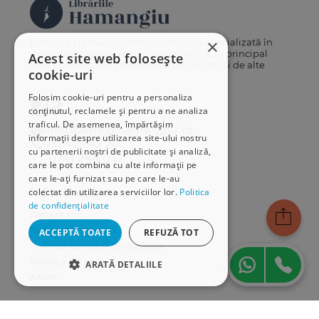
×
Librăriile Hamangiu este o companie specializată în
distribuția și vânzarea de carte juridică, în principal
Acest site web folosește
cărți publicate de Editura Hamangiu, dar și de alte
cookie-uri
edituri.
Folosim cookie-uri pentru a personaliza
conținutul, reclamele și pentru a ne analiza
traficul. De asemenea, împărtășim
distributie@hamangiu.ro
informații despre utilizarea site-ului nostru
031 425 42 24
cu partenerii noștri de publicitate și analiză,
0741 244 032
care le pot combina cu alte informații pe
care le-ați furnizat sau pe care le-au
Informații
colectat din utilizarea serviciilor lor.
Politica
de confidențialitate
Despre noi
Termeni & condiții
ACCEPTĂ TOATE
REFUZĂ TOT
Politica de confidențialitate
Politica de cookies
ARATĂ DETALIILE
ANPC
STRICT NECESARE
Serviciu clienți
DE PERFORMANȚĂ