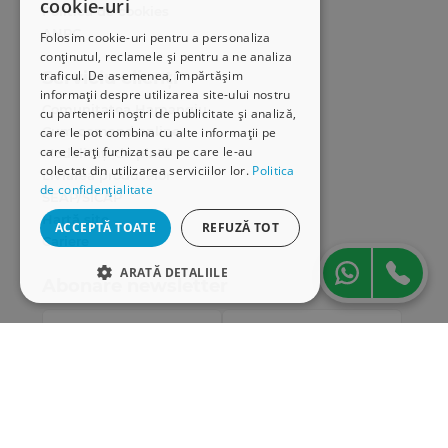
cookie-uri
Politica de cookies
ANPC
Folosim cookie-uri pentru a personaliza
conținutul, reclamele și pentru a ne analiza
Serviciu clienți
traficul. De asemenea, împărtășim
informații despre utilizarea site-ului nostru
Comunitatea Hamangiu
cu partenerii noștri de publicitate și analiză,
Cum comand online
care le pot combina cu alte informații pe
care le-ați furnizat sau pe care le-au
Modalități de plată
colectat din utilizarea serviciilor lor.
Politica
Livrarea produselor
de confidențialitate
SEAP/SICAP
Hartă site
ACCEPTĂ TOATE
REFUZĂ TOT
Cariere
ARATĂ DETALIILE
Abonare newsletter
STRICT NECESARE
DE PERFORMANȚĂ
DE TARGETARE
DE FUNCŢIONALITATE