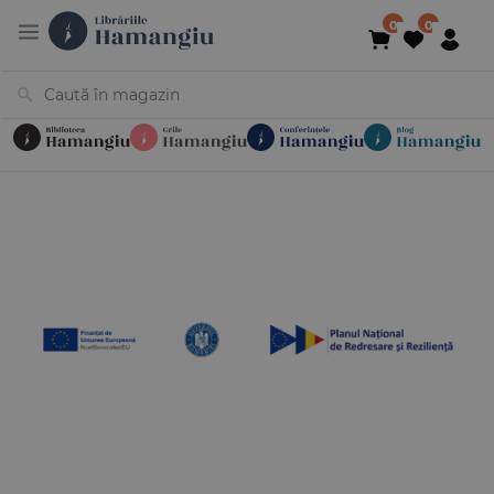
Cărți
Noutăți
În curs de apariție
Reduceri
Evenimente
Librării
Contact
Newsletter
031 425 4