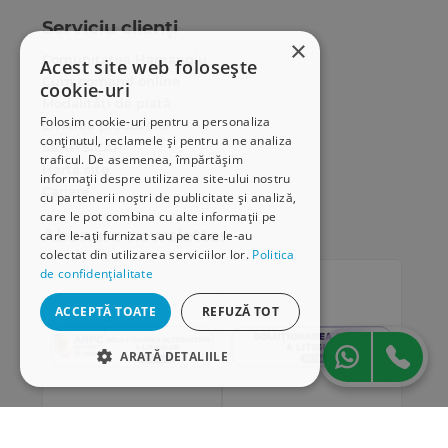
Serviciu clienți
×
Comunitatea Hamangiu
Acest site web folosește
Cum comand online
cookie-uri
Modalități de plată
Folosim cookie-uri pentru a personaliza
Livrarea produselor
conținutul, reclamele și pentru a ne analiza
SEAP/SICAP
traficul. De asemenea, împărtășim
Hartă site
informații despre utilizarea site-ului nostru
Cariere
cu partenerii noștri de publicitate și analiză,
care le pot combina cu alte informații pe
Abonare newsletter
care le-ați furnizat sau pe care le-au
colectat din utilizarea serviciilor lor.
Politica
de confidențialitate
ACCEPTĂ TOATE
REFUZĂ TOT
ARATĂ DETALIILE
STRICT NECESARE
DE PERFORMANȚĂ