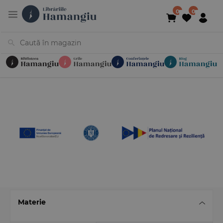
Cărți
Noutăți
În curs de apariție
Reduceri
Evenimente
Librării
Contact
Newsletter
031 425 4
Materie