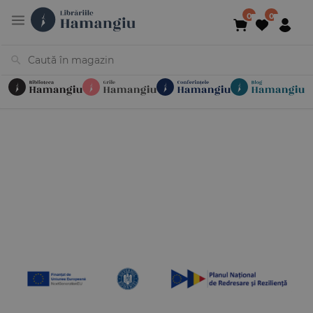
Cărți
Noutăți
În curs de apariție
Reduceri
Evenimente
Librării
Contact
Newsletter
031 425 4