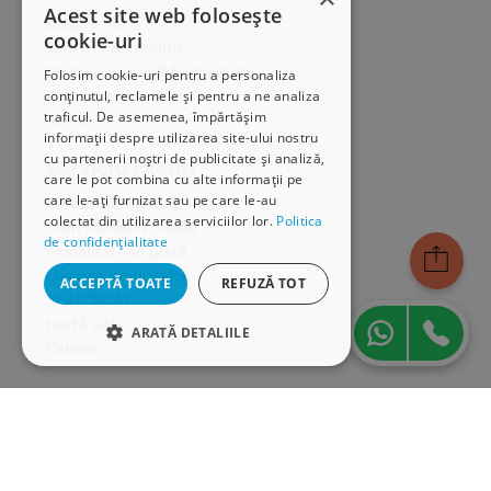
Acest site web folosește
Despre noi
cookie-uri
Termeni & condiții
Politica de confidențialitate
Folosim cookie-uri pentru a personaliza
Politica de cookies
conținutul, reclamele și pentru a ne analiza
traficul. De asemenea, împărtășim
ANPC
informații despre utilizarea site-ului nostru
cu partenerii noștri de publicitate și analiză,
Serviciu clienți
care le pot combina cu alte informații pe
care le-ați furnizat sau pe care le-au
Comunitatea Hamangiu
colectat din utilizarea serviciilor lor.
Politica
Cum comand online
de confidențialitate
Modalități de plată
Livrarea produselor
ACCEPTĂ TOATE
REFUZĂ TOT
SEAP/SICAP
Hartă site
ARATĂ DETALIILE
Cariere
STRICT NECESARE
Abonare newsletter
DE PERFORMANȚĂ
DE TARGETARE