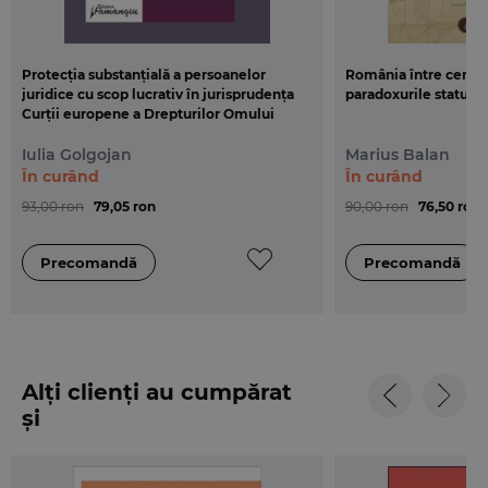
Protecția substanțială a persoanelor
România între centru 
juridice cu scop lucrativ în jurisprudența
paradoxurile statului
Curții europene a Drepturilor Omului
Iulia Golgojan
Marius Balan
În curând
În curând
93,00 ron
79,05 ron
90,00 ron
76,50 ron
Alți clienți au cumpărat
și