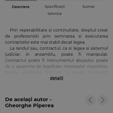
Specificații
Sumar
Descriere
tehnice
Prin repetabilitate si continuitate, dreptul creat
de profesionisti prin semnarea si executarea
contractelor este mai stabil decat legea.
La randul sau, contractul, ca si legea si sistemul
judiciar, in ansamblu, poate fi manipulat.
Contractul poate fi instrumentul abuzului, poate
da o aparenta de legalitate intereselor meschine,
fraudei, profitului ilicit etc. si poate "cimenta"
detalii
inegalitatile sociale si economice. Aplicand
echitatea in formarea, executarea, interpretarea
sau revizuirea contractului, manipularea negativa a
dreptului prin contracte poate fi inlaturata si, in
De același autor -
locul manipularii contractuale, se poate instaura
Gheorghe Piperea
justitia contractuala.