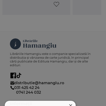
Librăriile Hamangiu este o companie specializată în
distribuția și vânzarea de carte juridică, în principal
cărți publicate de Editura Hamangiu, dar și de alte
edituri.
distributie@hamangiu.ro
031 425 42 24
0741 244 032
Informații
×