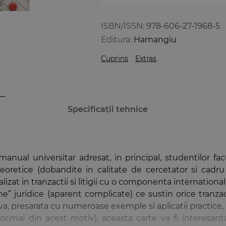
ISBN/ISSN:
978-606-27-1968-5
Editura:
Hamangiu
Cuprins
Extras
Specificații tehnice
anual universitar adresat, in principal, studentilor f
eoretice (dobandite in calitate de cercetator si cadru
izat in tranzactii si litigii cu o componenta international
” juridice (aparent complicate) ce sustin orice tranzac
a, presarata cu numeroase exemple si aplicatii practice, ar
ocmai din acest motiv), aceasta carte va fi interesanta 