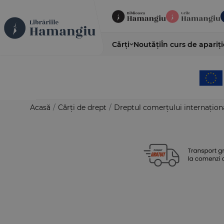
Cărți
Noutăți
În curs de apariți
Acasă
/
Cărți de drept
/
Dreptul comerțului internațion