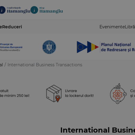
e
Reduceri
Evenimente
Libră
al
/
International Business Transactions
International Busin