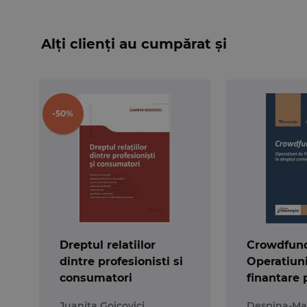
Alți clienți au cumpărat și
-50%
Dreptul relatiilor
Crowdfund
dintre profesionisti si
Operatiun
consumatori
finantare 
in dreptul
Juanita Goicovici
Despina-Mar