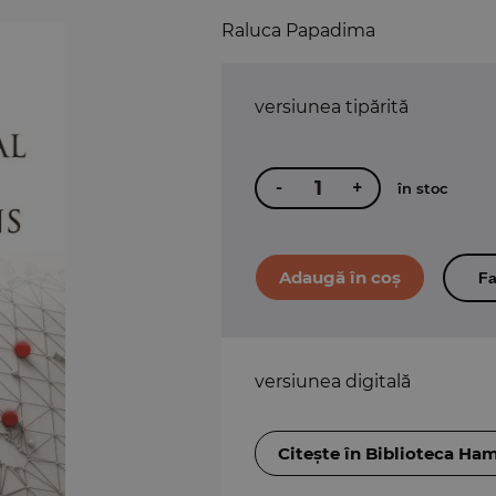
Raluca Papadima
versiunea tipărită
-
+
în stoc
Fa
versiunea digitală
Citește în Biblioteca Ha