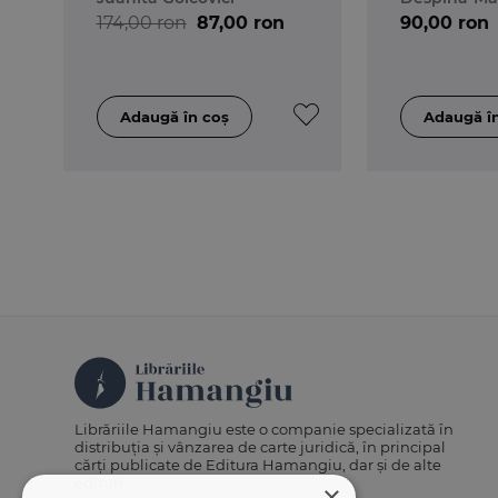
internatio
174,00 ron
87,00 ron
90,00 ron
Librăriile Hamangiu este o companie specializată în
distribuția și vânzarea de carte juridică, în principal
cărți publicate de Editura Hamangiu, dar și de alte
edituri.
×