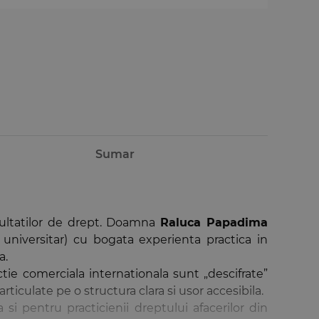
Sumar
acultatilor de drept. Doamna
Raluca Papadima
 universitar) cu bogata experienta practica in
a.
tie comerciala internationala sunt „descifrate”
ticulate pe o structura clara si usor accesibila.
si pentru practicienii dreptului afacerilor din