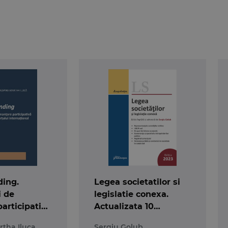
ing.
Legea societatilor si
i de
legislatie conexa.
participativa
Actualizata 10
 comertului
septembrie 2023
tha Iluca
Sergiu Golub