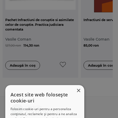
Pachet Infractiuni de coruptie si asimilate
Infractiuni de serviciu
celor de coruptie. Practica judiciara
comentata
Vasile Coman
Vasile Coman
127,00 ron
114,30 ron
85,00 ron
×
Acest site web folosește
cookie-uri
Folosim cookie-uri pentru a personaliza
conținutul, reclamele și pentru a ne analiza