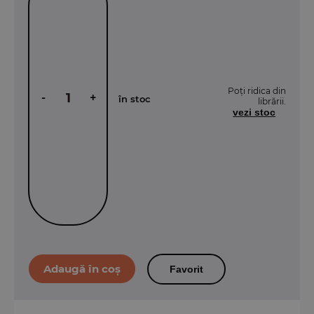
Poți ridica din
-
+
în stoc
librării.
vezi stoc
Favorit