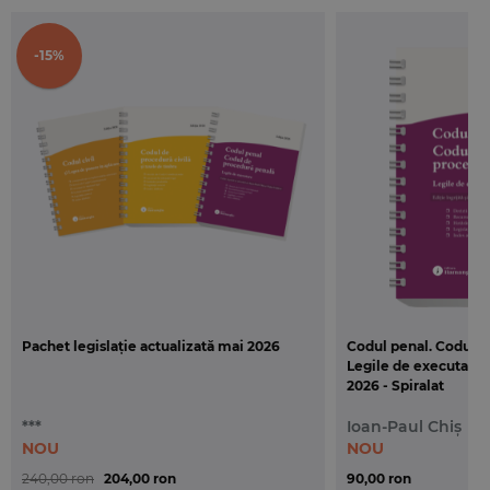
obiectiva si actuala a modului in care au fost
abordate aspectele esentiale privind continutul
-15%
constitutiv al infractiunilor tratate si problemele
procedurale ivite in fata instantelor de judecata, cu
accent pe acelea care au generat divergenta de
interpretare si aplicare in practica judiciara
elaborata dupa reforma legislatiei penale.
Pachet legislație actualizată mai 2026
Codul penal. Codul d
Legile de executare. 
2026 - Spiralat
***
Ioan-Paul Chiș
NOU
NOU
240,00 ron
204,00 ron
90,00 ron