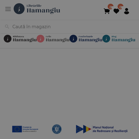
Cărți
Noutăți
În curs de apariție
Reduceri
Evenimente
Librării
Contact
Newsletter
031 425 4