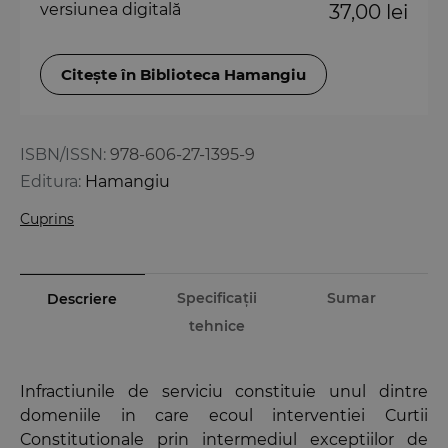
versiunea digitală
37,00 lei
Citește în Biblioteca Hamangiu
ISBN/ISSN:
978-606-27-1395-9
Editura:
Hamangiu
Cuprins
Specificații
Sumar
Descriere
tehnice
Infractiunile de serviciu constituie unul dintre
domeniile in care ecoul interventiei Curtii
Constitutionale prin intermediul exceptiilor de