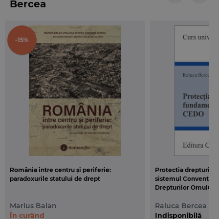
Bercea
Nu in ultimul rind, cartea le prezinta celor
familiarizati cu jurisprudenta activista, bazata pe
„interpretari evolutive” ale tratatului, a Curtii de la
-15%
Strasbourg, o versiune diferita, cea a interpretarii
care se autolimiteaza. Ma refer in special la
jurisprudenta Curtii de la Luxemburg din ultimul
deceniu.
Nu este prima carte de acest gen, este insa una
dintre cele mai bune. O culegere de texte densa,
riguroasa si eleganta.
România între centru și periferie:
Protectia drepturilo
paradoxurile statului de drept
sistemul Conventiei
Drepturilor Omului
Marius Balan
Raluca Bercea
În curând
Indisponibilă