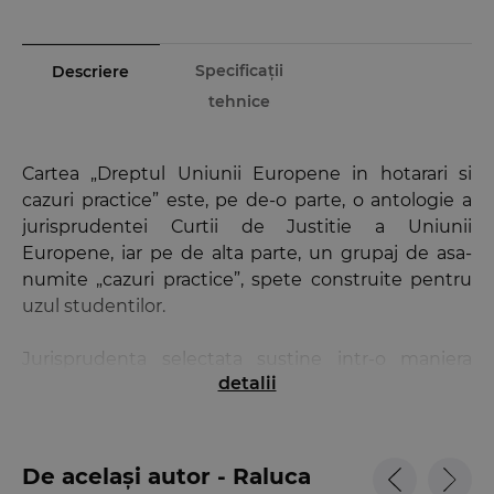
Specificații
Descriere
tehnice
Cartea „Dreptul Uniunii Europene in hotarari si
cazuri practice” este, pe de-o parte, o antologie a
jurisprudentei Curtii de Justitie a Uniunii
Europene, iar pe de alta parte, un grupaj de asa-
numite „cazuri practice”, spete construite pentru
uzul studentilor.
Jurisprudenta selectata sustine intr-o maniera
detalii
accesibila teoria generala a sistemului juridic al
Uniunii Europene si reprezinta o extrem de utila
trecere in revista a tendintelor curente din
jurisprudenta Curtii.
De același autor - Raluca