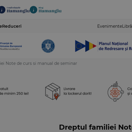
e
Reduceri
Evenimente
Libră
iei Note de curs si manual de seminar
Dreptul familiei No