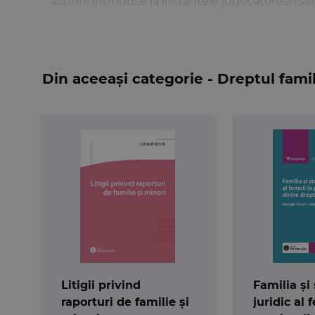
actiuni introduse la instantele judecatoresti sau
Din aceeași categorie - Dreptul famil
Litigii privind
Familia și
raporturi de familie și
juridic al 