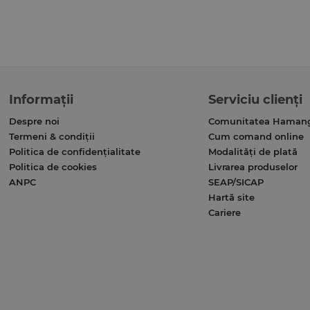
Informații
Serviciu clienți
Despre noi
Comunitatea Haman
Termeni & condiții
Cum comand online
Politica de confidențialitate
Modalități de plată
Politica de cookies
Livrarea produselor
ANPC
SEAP/SICAP
Hartă site
Cariere