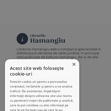
Librăriile Hamangiu este o companie specializată în
distribuția și vânzarea de carte juridică, în principal
cărți publicate de Editura Hamangiu, dar și de alte
edituri.
×
Acest site web folosește
cookie-uri
distributie@hamangiu.ro
Folosim cookie-uri pentru a personaliza
031 425 42 24
conținutul, reclamele și pentru a ne analiza
0741 244 032
traficul. De asemenea, împărtășim
informații despre utilizarea site-ului nostru
cu partenerii noștri de publicitate și analiză,
care le pot combina cu alte informații pe
care le-ați furnizat sau pe care le-au