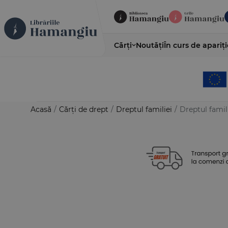
Cărți
Noutăți
În curs de apariți
Acasă
/
Cărți de drept
/
Dreptul familiei
/
Dreptul famil