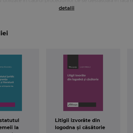
 utilizate in cadrul procedurilor ce se desfasoara in fata n
detalii
iei
 statutul
Litigii izvorâte din
femeii la
logodna și căsătorie