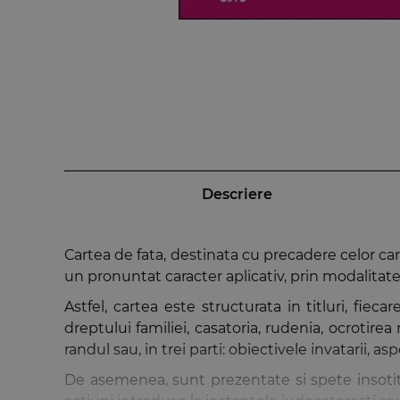
Descriere
Cartea de fata, destinata cu precadere celor care 
un pronuntat caracter aplicativ, prin modalitatea 
Astfel, cartea este structurata in titluri, fiec
dreptului familiei, casatoria, rudenia, ocrotirea m
randul sau, in trei parti: obiectivele invatarii, a
De asemenea, sunt prezentate si spete insotite