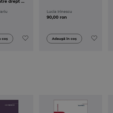
ntre drept și
. George
ariu
Lucia Irinescu
er al
90,00 ron
său