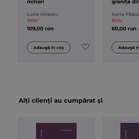
minori
granița di
literatură
Lucia Irinescu
Ioana Pădur
Sand – rep
NOU
NOU
timpului 
109,00 ron
60,00 ron
Alți clienți au cumpărat și