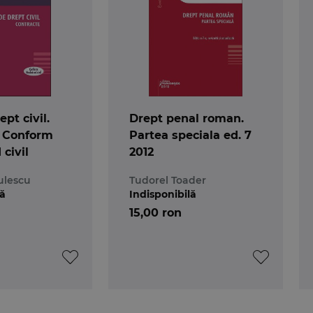
pt civil.
Drept penal roman.
. Conform
Partea speciala ed. 7
 civil
2012
ulescu
Tudorel Toader
lă
Indisponibilă
15,00 ron