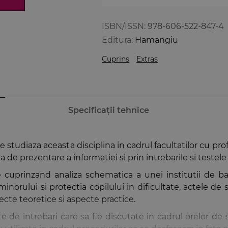
ISBN/ISSN:
978-606-522-847-4
Editura:
Hamangiu
Cuprins
Extras
Specificații tehnice
studiaza aceasta disciplina in cadrul facultatilor cu profil
de prezentare a informatiei si prin intrebarile si testele g
are cuprinzand analiza schematica a unei institutii de ba
inorului si protectia copilului in dificultate, actele de st
specte teoretice si aspecte practice.
 de intrebari care sa fie discutate in cadrul orelor de