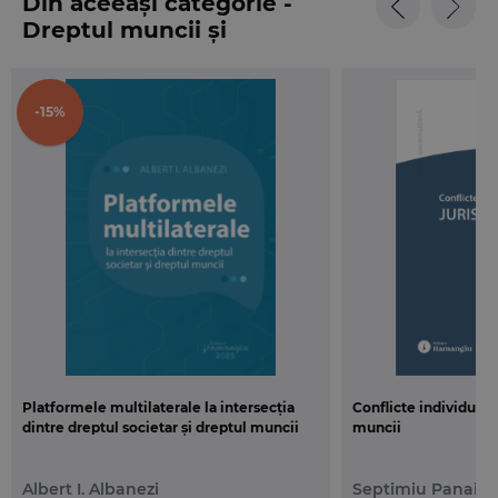
Din aceeași categorie -
si pentru practicienii din domeniul dreptului.
Dreptul muncii și
securității sociale
-15%
Platformele multilaterale la intersecția
Conflicte individuale
dintre dreptul societar și dreptul muncii
muncii
Albert I. Albanezi
Septimiu Panaint