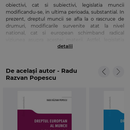
obiectivi, cat si subiectivi, legislatia muncii
modificandu-se, in ultima perioada, substantial. In
prezent, dreptul muncii se afla la o rascruce de
drumuri, modificarile survenite atat la nivel
national, cat si european schimband radical
viziunea asupra acestei materii. Astfel, legislatia
detalii
muncii a mers in directia flexibilizarii raporturilor de
munca, ca urmare a strategiilor de politica sociala
implementate la nivelul Uniunii Europene, iar in
viitor se urmareste impunerea unui nou concept –
De același autor - Radu
mobication –, care pune accent pe mobilitatea si
Razvan Popescu
formarea lucratorilor aflati pe piata muncii.
Dreptul european al muncii. Legislatie, doctrina si
jurisprudenta
analizeaza in 15 capitole toate
institutiile fundamentale ale dreptului muncii,
punand accent, in primul rand, pe latura practica,
prin includerea unor studii de caz de actualitate
atat din jurisprudenta interna, cat si din cea a