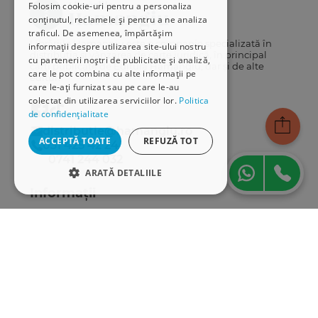
Folosim cookie-uri pentru a personaliza
conținutul, reclamele și pentru a ne analiza
traficul. De asemenea, împărtășim
Librăriile Hamangiu este o companie specializată în
informații despre utilizarea site-ului nostru
distribuția și vânzarea de carte juridică, în principal
cu partenerii noștri de publicitate și analiză,
cărți publicate de Editura Hamangiu, dar și de alte
care le pot combina cu alte informații pe
edituri.
care le-ați furnizat sau pe care le-au
colectat din utilizarea serviciilor lor.
Politica
de confidențialitate
distributie@hamangiu.ro
ACCEPTĂ TOATE
REFUZĂ TOT
031 425 42 24
0741 244 032
ARATĂ DETALIILE
Informații
STRICT NECESARE
Despre noi
DE PERFORMANȚĂ
Termeni & condiții
Politica de confidențialitate
DE TARGETARE
Politica de cookies
ANPC
DE FUNCŢIONALITATE
Serviciu clienți