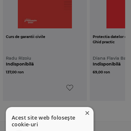
Curs de garantii civile
Protectia datelor cu 
Ghid practic
Radu Rizoiu
Diana Flavia Bar
Indisponibilă
Indisponibilă
137,00 ron
69,00 ron
×
Acest site web folosește
cookie-uri