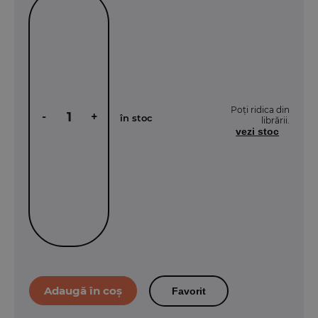
Poți ridica din
-
+
în stoc
librării.
vezi stoc
Favorit