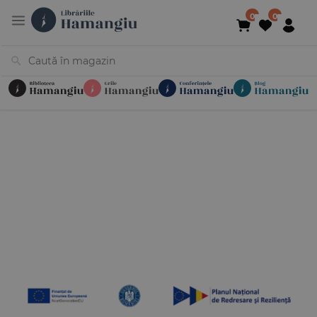
Cărți
Noutăți
În curs de apariție
Reduceri
Evenimente
Librării
Contact
Newsletter
031 425 4