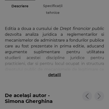
Specificații
Descriere
tehnice
Editia a doua a cursului de
Drept financiar public
dezvolta analiza juridica a reglementarilor si
mecanismelor de administrare a fondurilor publice
care au fost prezentate in prima editie, aducand
argumente suplimentare pentru utilitatea
studierii acestei discipline juridice pentru
practicieni, dar si pentru locul ocupat in structura
dreptului public de mecanismele de legitimare ce
detalii
dau continut Dreptului financiar public.
Acest curs prezinta nu numai cele mai importante
elemente ale regimului juridic al fondurilor publice,
De același autor -
analizand notiunea de fonduri publice, structura
Simona Gherghina
bugetelor publice si etapele procedurii bugetare,
controlul financiar, ci si elementele Constitutiei