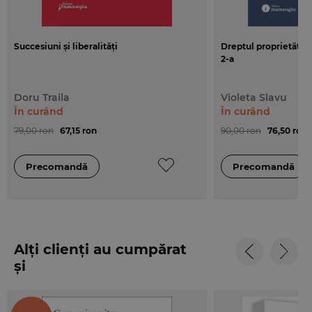
anul 1992.
Succesiuni și liberalități
Dreptul proprietății i
2-a
Doru Traila
Violeta Slavu
În curând
În curând
79,00 ron
67,15 ron
90,00 ron
76,50 ron
Alți clienți au cumpărat
și