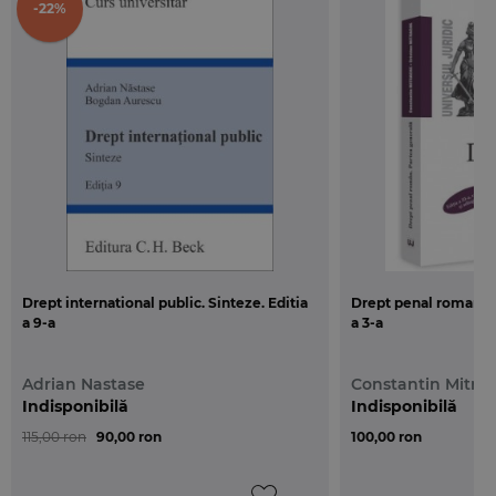
-22%
Drept international public. Sinteze. Editia
Drept penal roman. P
a 9-a
a 3-a
Adrian Nastase
Constantin Mitra
Indisponibilă
Indisponibilă
115,00 ron
90,00 ron
100,00 ron