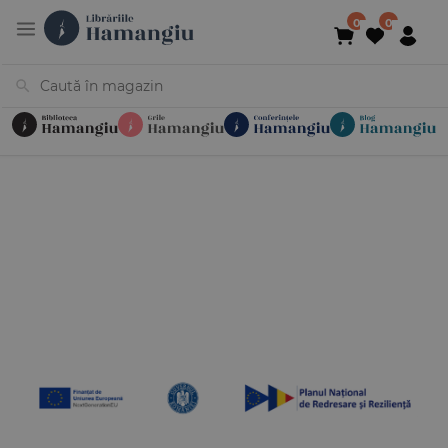
Cărți
Noutăți
În curs de apariție
Reduceri
Evenimente
Librării
Contact
Newsletter
031 425 4