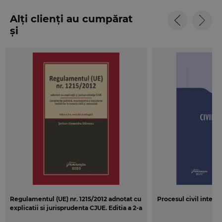
Alți clienți au cumpărat
și
Regulamentul (UE) nr. 1215/2012 adnotat cu
Procesul civil intern
explicatii si jurisprudenta CJUE. Editia a 2-a