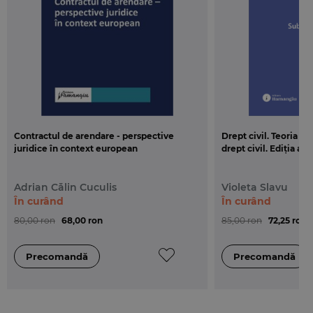
Contractul de arendare - perspective
Drept civil. Teoria g
juridice în context european
drept civil. Ediția a 3
Adrian Călin Cuculis
Violeta Slavu
În curând
În curând
80,00 ron
68,00 ron
85,00 ron
72,25 ron