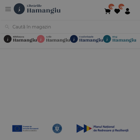
Cărți
Noutăți
În curs de apariție
Reduceri
Evenimente
Librării
Contact
Newsletter
031 425 4