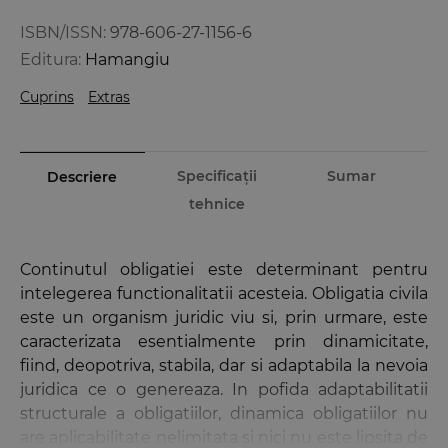
ISBN/ISSN:
978-606-27-1156-6
Editura:
Hamangiu
Cuprins
Extras
Specificații
Sumar
Descriere
tehnice
Continutul obligatiei este determinant pentru
intelegerea functionalitatii acesteia. Obligatia civila
este un organism juridic viu si, prin urmare, este
caracterizata esentialmente prin dinamicitate,
fiind, deopotriva, stabila, dar si adaptabila la nevoia
juridica ce o genereaza. In pofida adaptabilitatii
structurale a obligatiilor, dinamica obligatiilor nu
are aplicabilitate nelimitata si nici nu este lipsita de