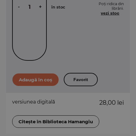
Poți ridica din
-
+
în stoc
librării.
vezi stoc
Favorit
versiunea digitală
28,00 lei
Citește în Biblioteca Hamangiu