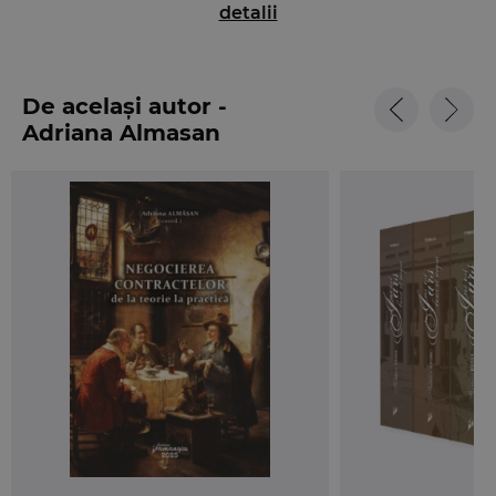
detalii
provocari in aplicarea sa.
Organizat in sase capitole,
Drept civil. Dinamica
obligatiilor
este un curs de teoria morfologiei
De același autor -
obligatiilor, dedicat analizei structurii dinamice a
Adriana Almasan
raportului obligational. Primul capitol prezinta
principiul si sfera de aplicare a dinamicitatii in
materia obligatiei civile. Urmatoarele doua capitole
trateaza formarea contractelor si modificarile
structurale pe parcursul derularii contractului,
inclusiv cesiunea de contract. Lucrarea continua cu
prezentarea instrumentelor principale de
transmitere a drepturilor, cesiunea de creanta si
subrogatia personala. Ultimele doua capitole
privesc transmiterea, transformarea si stingerea
obligatiilor.
Cartea
Drept civil. Dinamica obligatiilor
se
adreseaza, in primul rand, studentilor care urmeaza