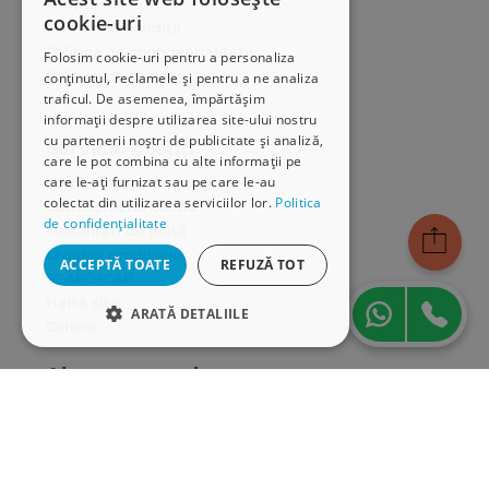
Despre noi
cookie-uri
Termeni & condiții
Politica de confidențialitate
Folosim cookie-uri pentru a personaliza
Politica de cookies
conținutul, reclamele și pentru a ne analiza
traficul. De asemenea, împărtășim
ANPC
informații despre utilizarea site-ului nostru
cu partenerii noștri de publicitate și analiză,
Serviciu clienți
care le pot combina cu alte informații pe
care le-ați furnizat sau pe care le-au
Comunitatea Hamangiu
colectat din utilizarea serviciilor lor.
Politica
Cum comand online
de confidențialitate
Modalități de plată
Livrarea produselor
ACCEPTĂ TOATE
REFUZĂ TOT
SEAP/SICAP
Hartă site
ARATĂ DETALIILE
Cariere
STRICT NECESARE
Abonare newsletter
DE PERFORMANȚĂ
DE TARGETARE
DE FUNCŢIONALITATE