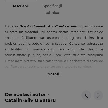
Specificații
Descriere
tehnice
Lucrarea
Drept administrativ. Caiet de seminar
isi propune
sa ofere un material util pentru desfasurarea activitatilor de
seminar, facilitand cunoasterea, intelegerea si insusirea
problematicii dreptului administrativ. Cartea se adreseaza
studentilor si masteranzilor facultatilor de drept si
administratie publica, acolo unde este studiata disciplina
Drept administrativ, furnizand teme de dezbatere si teste de
verificare a cunostintelor pentru activitatea de seminar.
detalii
Fiecare capitol cuprinde tematica seminarului, inventarul
legislatiei relevante, scheme de fixare a materiei, intrebari,
analize, comparatii, teste grila si bibliografia fundamentala,
De același autor -
urmarind sa dezvolte deprinderile studentului/masterandului
Catalin-Silviu Sararu
de a opera cu notiunile specifice dreptului administrativ in
context practic. Lucrarea isi doreste sa inlature invatarea