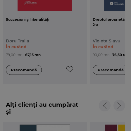
Succesiuni și liberalități
Dreptul proprietății i
2-a
Doru Traila
Violeta Slavu
În curând
În curând
79,00 ron
67,15 ron
90,00 ron
76,50 ron
Alți clienți au cumpărat
și