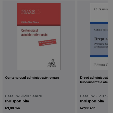
mecanica, punand accent pe munca proprie de cercetare si
pe intelegerea unor notiuni in comparatie cu altele. Pentru a
rezolva intrebarile si testele grila, studentul/masterandul este
antrenat intr-o munca de cercetare pe cont propriu a literaturii
juridice de specialitate si a legislatiei in domeniu.
Contenciosul administrativ roman
Drept administrativ
fundamentale ale dre
Catalin-Silviu Sararu
Catalin-Silviu Sar
Indisponibilă
Indisponibilă
69,00 ron
147,00 ron