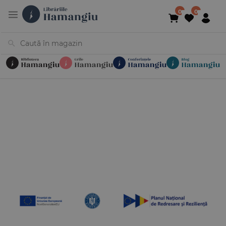
Cărți
Noutăți
În curs de apariție
Reduceri
Evenimente
Librării
Contact
Newsletter
031 425 4