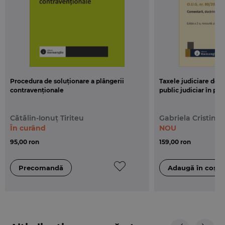
Procedura de soluționare a plângerii
Taxele judiciare de t
contravenționale
public judiciar în proc
Cătălin-Ionuț Tiriteu
Gabriela Cristina 
În curând
NOU
95,00 ron
159,00 ron