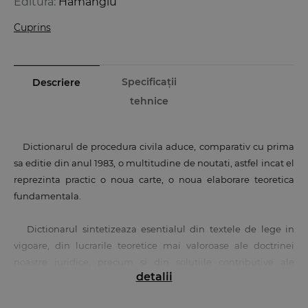
Editura:
Hamangiu
Cuprins
Specificații
Descriere
tehnice
Dictionarul de procedura civila aduce, comparativ cu prima
sa editie din anul 1983, o multitudine de noutati, astfel incat el
reprezinta practic o noua carte, o noua elaborare teoretica
fundamentala.
Dictionarul sintetizeaza esentialul din textele de lege in
vigoare, din lucrarile teoretice mai valoroase ale doctrinei
noastre juridice, precum si din solutiile contributive ale
detalii
jurisprudentei.