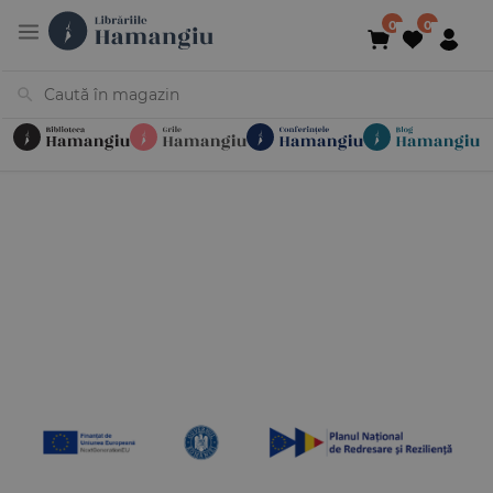
Cărți
Noutăți
În curs de apariție
Reduceri
Evenimente
Librării
Contact
Newsletter
031 425 4