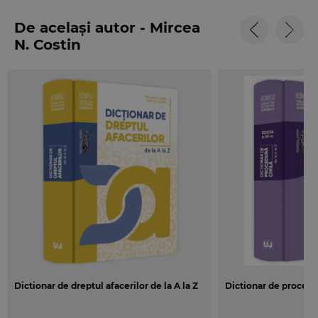
Pe langa termenii specifici in exclusivitate dreptului
procesual civil, au fost explicati si termenii utilizati frecvent in
De același autor - Mircea
materiile in care normele acestuia primesc, direct sau indirect,
N. Costin
vocatie de aplicare (dreptul civil, dreptul familiei, dreptul
comercial, dreptul muncii, dreptul fiscal, contenciosul
administrativ, dreptul comercial international, dreptul
comunitar etc.).
Acest dictionar a fost conceput si elaborat pentru a fi util, in
egala masura, juristilor dar si celorlalte categorii de cititori:
celor dintai, el urmeaza sa le serveasca ca instrument de lucru,
iar acestora din urma ca instrument de cunoastere. Pentru a
avea aceasta dubla functionalitate, articolele au fost redactate,
in majoritatea cazurilor, ca micromonografii, devenind astfel
compendiu.
Dictionar de dreptul afacerilor de la A la Z
Dictionar de procedura