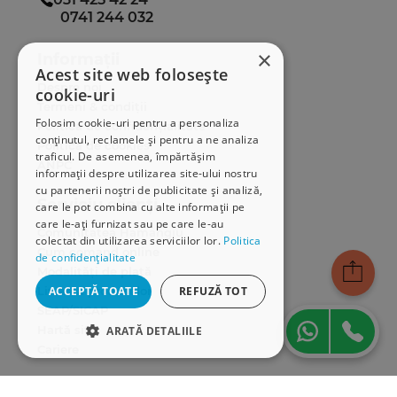
0741 244 032
×
Informații
Acest site web folosește
Despre noi
cookie-uri
Termeni & condiții
Folosim cookie-uri pentru a personaliza
Politica de confidențialitate
conținutul, reclamele și pentru a ne analiza
Politica de cookies
traficul. De asemenea, împărtășim
ANPC
informații despre utilizarea site-ului nostru
cu partenerii noștri de publicitate și analiză,
Serviciu clienți
care le pot combina cu alte informații pe
care le-ați furnizat sau pe care le-au
Comunitatea Hamangiu
colectat din utilizarea serviciilor lor.
Politica
Cum comand online
de confidențialitate
Modalități de plată
Livrarea produselor
ACCEPTĂ TOATE
REFUZĂ TOT
SEAP/SICAP
Hartă site
ARATĂ DETALIILE
Cariere
STRICT NECESARE
Abonare newsletter