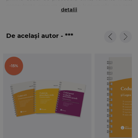
promulgata, precum si cateva legi uzuale, cea mai
detalii
importanta fiind
Legea nr. 62/2011
a dialogului
social, actualizata, cu modificarile aduse prin
aceeasi lege pentru degrevarea instantelor
De același autor - ***
judecatoresti, in vigoare de la
15 februarie 2013
.
Am inclus in aceasta editie si ultimele 2 recursuri in
interesul legii privitoare la momentul de la care
incepe sa curga termenul pentru aplicarea
-15%
sanctiunii disciplinare, precum si la instanta
competenta teritorial in solutionarea conflictelor
de munca in cazul actiunilor promovate in numele
membrilor de sindicat.
De asemenea, contine modelul-cadru privind
contractul individual de munca, precum si H.G. nr.
1260/2011 privind sectoarele de activitate.