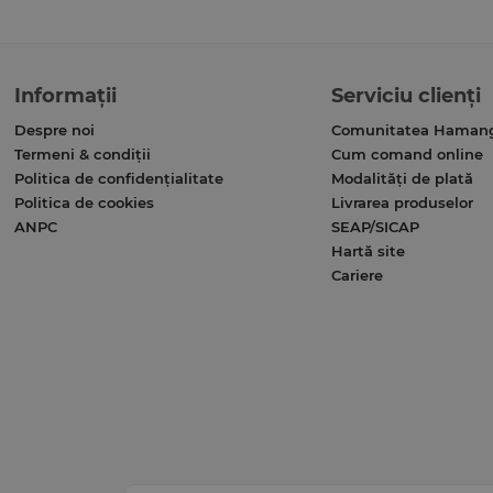
Informații
Serviciu clienți
Despre noi
Comunitatea Haman
Termeni & condiții
Cum comand online
Politica de confidențialitate
Modalități de plată
Politica de cookies
Livrarea produselor
ANPC
SEAP/SICAP
Hartă site
Cariere