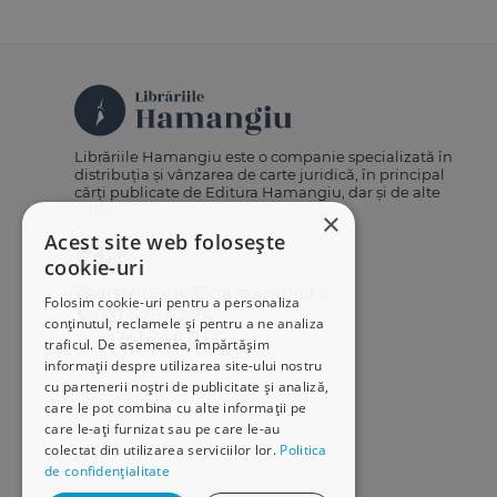
Librăriile Hamangiu este o companie specializată în
distribuția și vânzarea de carte juridică, în principal
cărți publicate de Editura Hamangiu, dar și de alte
edituri.
×
Acest site web folosește
cookie-uri
distributie@hamangiu.ro
Folosim cookie-uri pentru a personaliza
031 425 42 24
conținutul, reclamele și pentru a ne analiza
0741 244 032
traficul. De asemenea, împărtășim
informații despre utilizarea site-ului nostru
cu partenerii noștri de publicitate și analiză,
care le pot combina cu alte informații pe
care le-ați furnizat sau pe care le-au
colectat din utilizarea serviciilor lor.
Politica
de confidențialitate