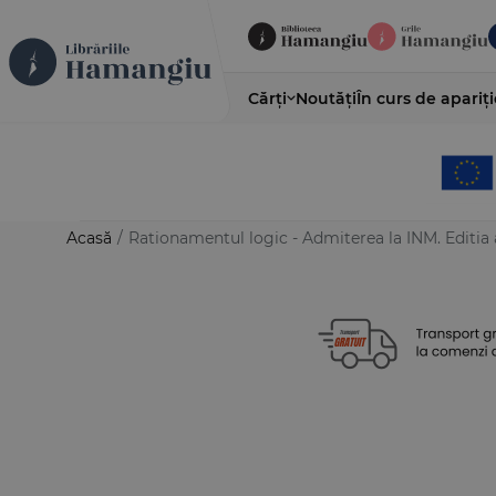
Cărți
Noutăți
În curs de apariți
Acasă
/
Rationamentul logic - Admiterea la INM. Editia 