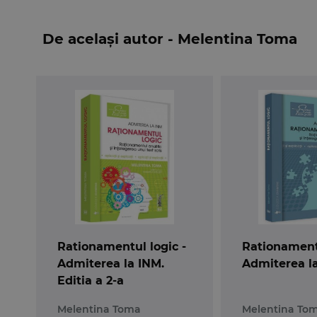
Cresterea concurentei, prin cresterea calitati
De același autor - Melentina Toma
calitatea executiilor, iar, pentru a ajunge pe p
Lucrarea de fata este un instrument potrivit 
problemelor si cerintele fiecarui exercitiu, in
corecta a unei situatii date, fara alegeri aleatorii!
Exersarea logicii naturale
are nevoie de logica e
Rationamentul logic -
Rationamentu
Admiterea la INM.
Admiterea l
Editia a 2-a
Melentina Toma
Melentina To