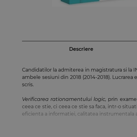
Descriere
Candidatilor la admiterea in magistratura si la I
ambele sesiuni din 2018 (2014-2018). Lucrarea e
scris.
Verificarea rationamentului logic,
prin examen
ceea ce stie, ci ceea ce stie sa faca, intr-o si
eficienta a informatiei, calitatea instrumentala 
N-ar trebui sa uitam ca logica este instrumentul
putea lipsi logica din pregatirea unui specialist, 