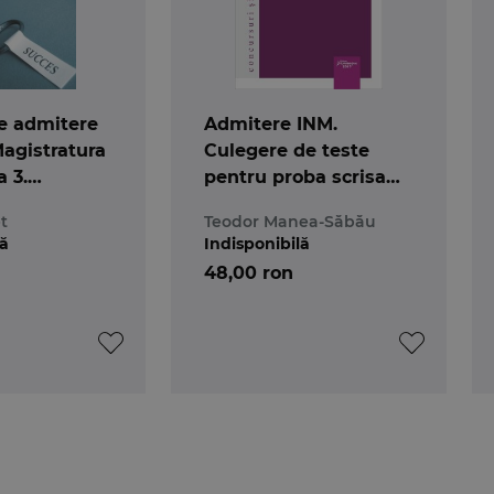
e admitere
Admitere INM.
Magistratura
Culegere de teste
a 3.
pentru proba scrisa
Etica si
de verificare a
t
Teodor Manea-Săbău
e judiciara
cunostintelor juridice.
lă
Indisponibilă
Drept penal. Drept
48,00 ron
procesual penal