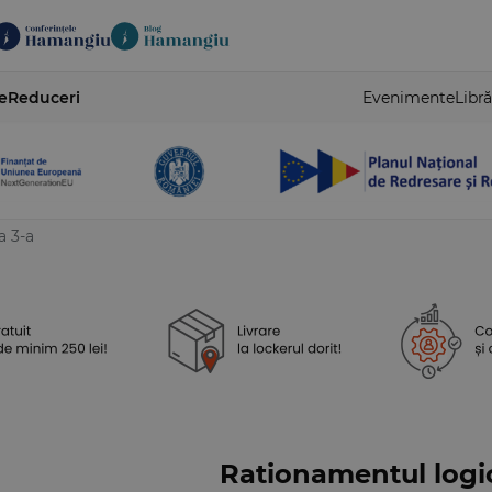
e
Reduceri
Evenimente
Libră
a 3-a
Rationamentul logic