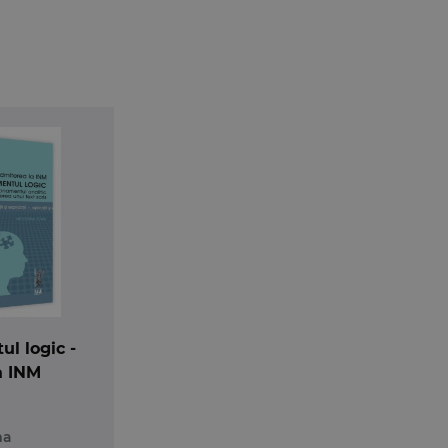
i candidatilor, face obligatoriu antrenamentul. Este c
odium, este nevoie de exersari suplimentare.
in antrenamentul utilizarii eficiente a logicii natural
 raport cu informatia esentiala. Putem ajunge la perform
xersarii, oferita prin prezentul volum, logica fiind si met
l logic -
a INM
ma