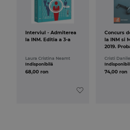
Interviul - Admiterea
Concurs d
la INM. Editia a 3-a
la INM si 
2019. Prob
Interviul. 
Laura Cristina Neamt
Cristi Danile
deontologi
Indisponibilă
Indisponibi
68,00 ron
74,00 ron