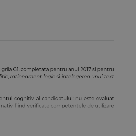
a, grila G1, completata pentru anul 2017 si pentru
tic
,
rationament logic
si
intelegerea unui text
tul cognitiv al candidatului: nu este evaluat
mativ, fiind verificate competentele de utilizare
ea corecta a operatiilor gandirii. Asadar, cum ar
magistrat?