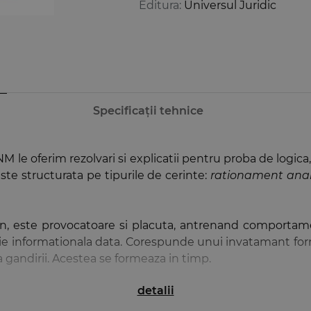
Editura:
Universul Juridic
Specificații tehnice
NM le oferim rezolvari si explicatii pentru proba de logic
ste structurata pe tipurile de cerinte:
rationament anali
, este provocatoare si placuta, antrenand comportamen
tuatie informationala data. Corespunde unui invatamant for
a gandirii. Acestea se formeaza in timp.
detalii
 oricarui demers mental si actional, slefuit prin exersar
oricare ar fi el, si, cu atat mai mult, din pregatirea unui 