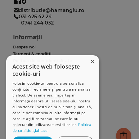
distributie@hamangiu.ro
031 425 42 24
0741 244 032
Informații
Despre noi
Termeni & condiții
×
Politica de confidențialitate
Acest site web folosește
Politica de cookies
cookie-uri
ANPC
Folosim cookie-uri pentru a personaliza
Serviciu clienți
conținutul, reclamele și pentru a ne analiza
traficul. De asemenea, împărtășim
Comunitatea Hamangiu
informații despre utilizarea site-ului nostru
Cum comand online
cu partenerii noștri de publicitate și analiză,
Modalități de plată
care le pot combina cu alte informații pe
Livrarea produselor
care le-ați furnizat sau pe care le-au
colectat din utilizarea serviciilor lor.
Politica
SEAP/SICAP
de confidențialitate
Hartă site
Cariere