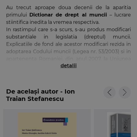
Au trecut aproape doua decenii de la aparitia
primului
Dictionar de drept al muncii
– lucrare
stiintifica inedita la vremea respectiva.
In rastimpul care s-a scurs, s-au produs modificari
substantiale in legislatia (dreptul) muncii.
Explicatiile de fond ale acestor modificari rezida in
adoptarea Codului muncii (Legea nr. 53/2003) si in
apartenenta Romaniei, din anul 2007, la Uniunea
detalii
Europeana. Asadar, pe de o parte – depasindu-se
etapa de tranzitie – institutiile dreptului muncii
sunt azi, aliniate cerintelor unei economii de piata
si, pe de alta parte, ele au devenit consonante cu
De același autor - Ion
legislatia europeana. Intr-un asemenea context,
Traian Stefanescu
elaborarea unui nou Dictionar de drept al muncii
se impunea ca deplin justificata.
Astfel, Dictionarul a fost conceput, reprezentand
un instrument de lucru extrem de util pentru cei