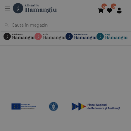
Cărți
Noutăți
În curs de apariție
Reduceri
Evenimente
Librării
Contact
Newsletter
031 425 4