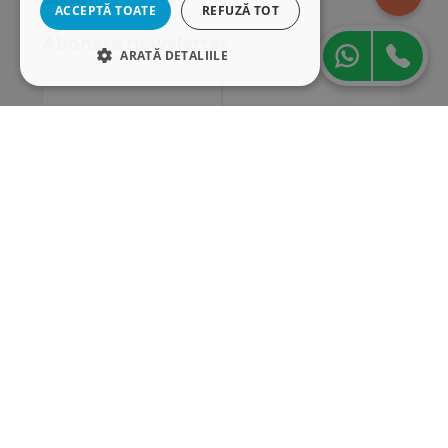
ACCEPTĂ TOATE
REFUZĂ TOT
Abonare newsletter
ARATĂ DETALIILE
STRICT NECESARE
DE PERFORMANȚĂ
DE TARGETARE
DE FUNCŢIONALITATE
Strict necesare
De performanță
De targetare
De funcţionalitate
Cookie-urile strict necesare permit
funcționalitatea principală a site-ului web,
cum ar fi autentificarea utilizatorului și
gestionarea contului. Site-ul web nu poate fi
utilizat corect fără cookie-uri strict necesare.
„Conținutul acestui material nu reprezintă în mod