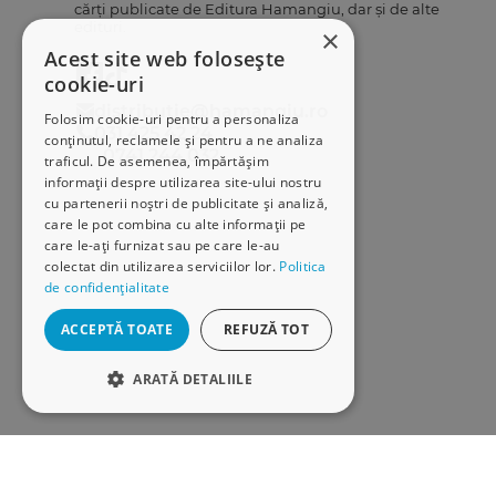
cărți publicate de Editura Hamangiu, dar și de alte
edituri.
×
Acest site web folosește
cookie-uri
distributie@hamangiu.ro
Folosim cookie-uri pentru a personaliza
031 425 42 24
conținutul, reclamele și pentru a ne analiza
0741 244 032
traficul. De asemenea, împărtășim
informații despre utilizarea site-ului nostru
cu partenerii noștri de publicitate și analiză,
care le pot combina cu alte informații pe
care le-ați furnizat sau pe care le-au
colectat din utilizarea serviciilor lor.
Politica
de confidențialitate
ACCEPTĂ TOATE
REFUZĂ TOT
ARATĂ DETALIILE
STRICT NECESARE
DE PERFORMANȚĂ
Copyright © 2026 Librăriile Hamangiu. Toate drepturile rezervat