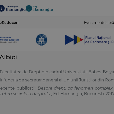
e
Reduceri
Evenimente
Libră
Albici
 Facultatea de Drept din cadrul Universitatii Babes-Bolya
it functia de secretar general al Uniunii Juristilor din Rom
recente publicatii:
Despre drept, ca fenomen complex al
itatea sociala a dreptului
,
Ed. Hamangiu, Bucuresti, 201