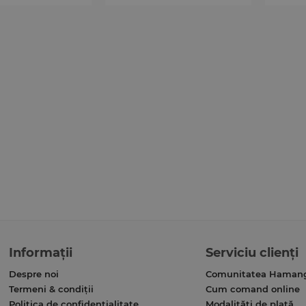
Informații
Serviciu clienți
Despre noi
Comunitatea Haman
Termeni & condiții
Cum comand online
Politica de confidențialitate
Modalități de plată