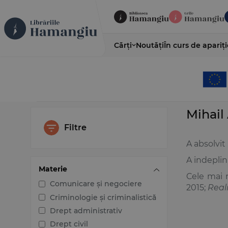
Cărți
Noutăți
În curs de apariți
Mihail 
Filtre
A absolvit
A indeplin
Materie
Cele mai 
Comunicare și negociere
2015;
Real
Criminologie și criminalistică
Drept administrativ
Drept civil