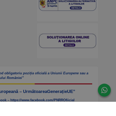
od obligatoriu poziția oficială a Uniunii Europene sau a
ului României”
Europeană – UrmătoareaGenerațieUE”
ook – https://www.facebook.com/PNRROfiicial