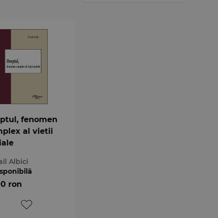
ptul, fenomen
plex al vietii
iale
il Albici
sponibilă
00 ron