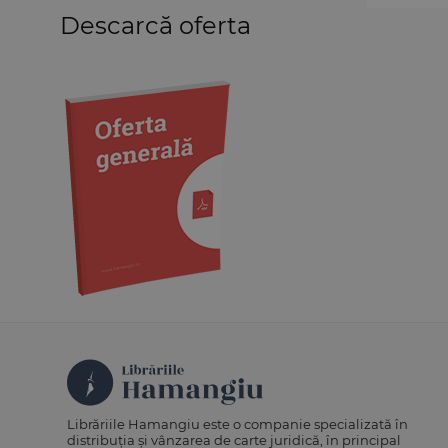
Descarcă oferta
Medicină
Organizarea profesiilor
juridice
Protecția drepturilor omului
Psihologie
Teoria generală a dreptului
Variae
Librăriile Hamangiu este o companie specializată în
distribuția și vânzarea de carte juridică, în principal