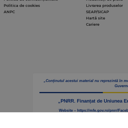
Politica de cookies
Livrarea produselor
ANPC
SEAP/SICAP
Hartă site
Cariere
„Conținutul acestui material nu reprezintă în m
Guvern
„PNRR. Finanțat de Uniunea 
Website – https://mfe.gov.ro/pnrr/
Faceb
e.