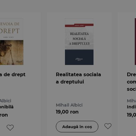
a de drept
Realitatea sociala
Dre
a dreptului
com
soc
Albici
Miha
Mihail Albici
onibilă
Indi
19,00 ron
 ron
19,