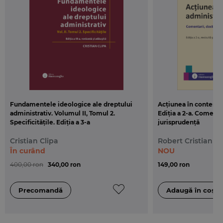
legate de solutionarea contestatiilor, solutionarea litigiilor
avand ca obiect achizitiile publice in instanta si masuri cu
caracter provizoriu.
Fundamentele ideologice ale dreptului
Acțiunea în contenci
administrativ. Volumul II, Tomul 2.
Ediția a 2-a. Comentar
Specificitățile. Ediția a 3-a
jurisprudenţă
Cristian Clipa
Robert Cristian D
În curând
NOU
400,00 ron
340,00 ron
149,00 ron