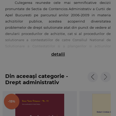
Culegerea reuneste cele mai semnificative decizii
pronuntate de Sectia de Contencios Administrativ a Curtii de
Apel Bucuresti pe parcursul anilor 2006-2009 in materia
achizitiilor publice, acestea acoperind diversitatea
problemelor de drept solutionate atat din punct de vedere al
derularii procedurilor de achizitie, cat si al procedurilor de
solutionare a contestatiilor de catre Consiliul National de
Solutionare a Contestatiilor si a plangerilor si actiunilor
formulate in fata instantelor de contencios administrativ.
detalii
Astfel, controlul de legalitate efectuat atat in procedura
administrative jurisdictionala, cat si in fata instantei vizeaza
Din aceeași categorie -
modul de elaborare a documentatiei de atribuire si
Drept administrativ
participarea la documentatia de atribuire, selectia si
calificarea candidatilor/ofertantilor, evaluarea si stabilirea
ofertelor castigatoare, anularea procedurii de atribuire.
-15%
Lucrarea mai cuprinde un capitol legat de contenciosul
achizitiilor publice, in care au fost incluse spete relevante