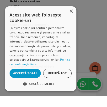
Politica de cookies
ANPC
×
Acest site web folosește
Serviciu clienți
cookie-uri
Comunitatea Hamangiu
Folosim cookie-uri pentru a personaliza
Cum comand online
conținutul, reclamele și pentru a ne analiza
Modalități de plată
traficul. De asemenea, împărtășim
Livrarea produselor
informații despre utilizarea site-ului nostru
SEAP/SICAP
cu partenerii noștri de publicitate și analiză,
care le pot combina cu alte informații pe
Hartă site
care le-ați furnizat sau pe care le-au
Cariere
colectat din utilizarea serviciilor lor.
Politica
de confidențialitate
Abonare newsletter
ACCEPTĂ TOATE
REFUZĂ TOT
ARATĂ DETALIILE
STRICT NECESARE
DE PERFORMANȚĂ