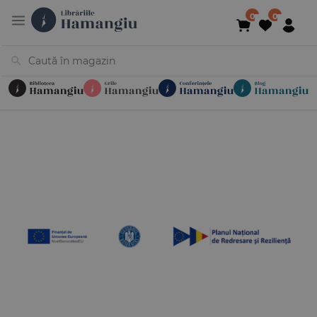
Cărți
Noutăți
În curs de apariție
Reduceri
Evenimente
Librării
Contact
Newsletter
031 425 4