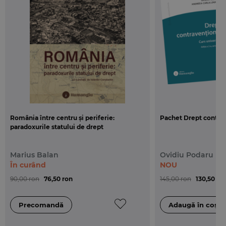
fundamentale a Uniunii Europene
se adreseaza
nu numai specialistilor in drept, ci tuturor
cetatenilor romani, in vederea unei corecte
cunoasteri a drepturilor, libertatilor si indatoririlor
fundamentale.
Volumul este tiparit intr-un format accesibil
(120x165 mm), pe hartie ofset.
România între centru și periferie:
Pachet Drept contra
paradoxurile statului de drept
Marius Balan
Ovidiu Podaru
În curând
NOU
90,00 ron
76,50 ron
145,00 ron
130,50 ro