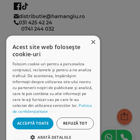
distributie@hamangiu.ro
031 425 42 24
0741 244 032
×
Informații
Acest site web folosește
cookie-uri
Despre noi
Termeni & condiții
Folosim cookie-uri pentru a personaliza
Politica de confidențialitate
conținutul, reclamele și pentru a ne analiza
Politica de cookies
traficul. De asemenea, împărtășim
ANPC
informații despre utilizarea site-ului nostru
cu partenerii noștri de publicitate și analiză,
care le pot combina cu alte informații pe
Serviciu clienți
care le-ați furnizat sau pe care le-au
Comunitatea Hamangiu
colectat din utilizarea serviciilor lor.
Politica
de confidențialitate
Cum comand online
Modalități de plată
ACCEPTĂ TOATE
REFUZĂ TOT
Livrarea produselor
SEAP/SICAP
ARATĂ DETALIILE
Hartă site