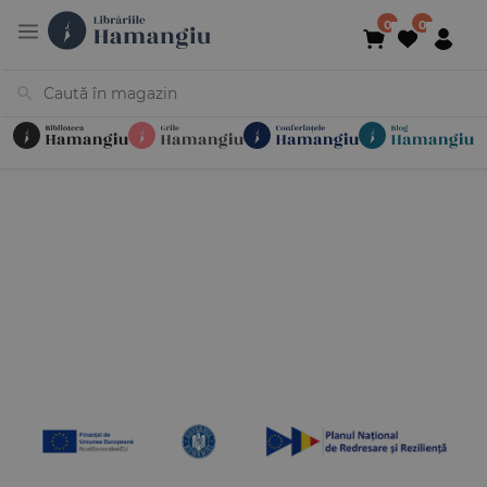
Cărți
Noutăți
În curs de apariție
Reduceri
Evenimente
Librării
Contact
Newsletter
031 425 4