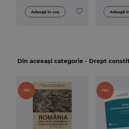
Din aceeași categorie - Drept consti
-15%
-10%