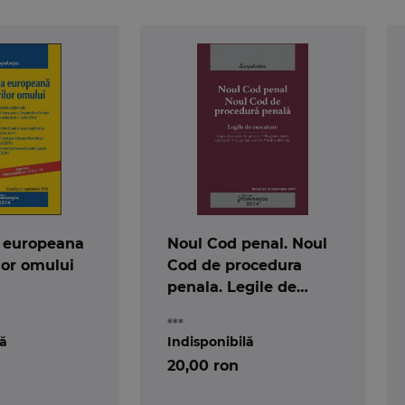
 europeana
Noul Cod penal. Noul
lor omului
Cod de procedura
penala. Legile de
executare 15.09.2014
***
lă
Indisponibilă
20,00 ron