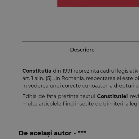
Descriere
Constitutia
din 1991 reprezinta cadrul legislat
art. 1 alin. (5), „in Romania, respectarea ei este
in vederea unei corecte cunoasteri a drepturilor,
Editia de fata prezinta textul
Constitutiei
rev
multe articolele fiind insotite de trimiteri la le
De același autor - ***