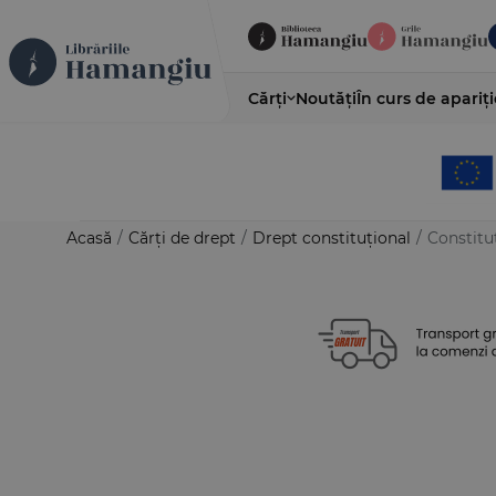
Cărți
Noutăți
În curs de apariți
Acasă
/
Cărți de drept
/
Drept constituțional
/
Constitu