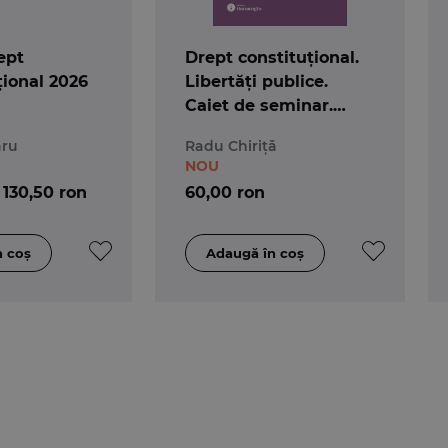
ept
Drept constituțional.
ional 2026
Libertăți publice.
Caiet de seminar.
Ediția a 5-a
aru
Radu Chiriță
NOU
130,50 ron
60,00 ron