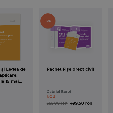
-10%
l și Legea de
Pachet Fișe drept civil
aplicare.
 la 15 mai
alat
Gabriel Boroi
NOU
555,00 ron
499,50 ron