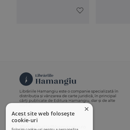
Librăriile Hamangiu este o companie specializată în
distribuția și vânzarea de carte juridică, în principal
cărți publicate de Editura Hamangiu, dar și de alte
edituri.
×
Acest site web folosește
cookie-uri
distributie@hamangiu.ro
Folosim cookie-uri pentru a personaliza