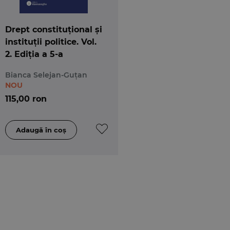
Drept constituțional și
instituții politice. Vol.
2. Ediția a 5-a
Bianca Selejan-Guțan
NOU
115,00 ron