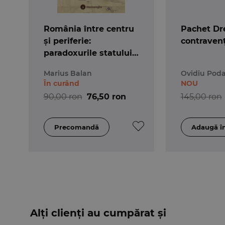
România între centru
Pachet Dr
și periferie:
contravenț
paradoxurile statului
de drept
Marius Balan
Ovidiu Pod
În curând
NOU
90,00 ron
76,50 ron
145,00 ron
Alți clienți au cumpărat și