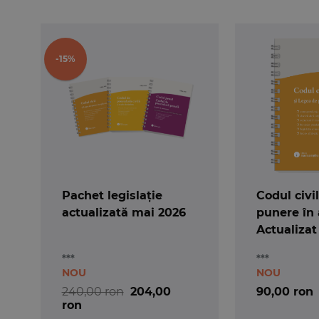
-15%
Pachet legislație
Codul civi
actualizată mai 2026
punere în 
Actualizat
2026 - spir
***
***
NOU
NOU
240,00 ron
204,00
90,00 ron
ron