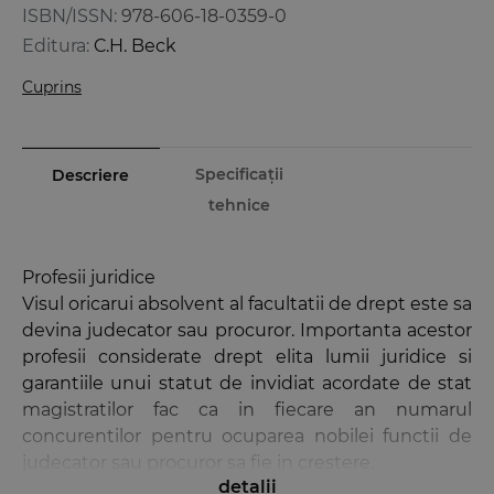
ISBN/ISSN:
978-606-18-0359-0
Editura:
C.H. Beck
Cuprins
Specificații
Descriere
tehnice
Profesii juridice
Visul oricarui absolvent al facultatii de drept este sa
devina judecator sau procuror. Importanta acestor
profesii considerate drept elita lumii juridice si
garantiile unui statut de invidiat acordate de stat
magistratilor fac ca in fiecare an numarul
concurentilor pentru ocuparea nobilei functii de
judecator sau procuror sa fie in crestere.
detalii