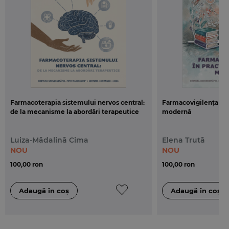
• exemple de intrebari primite la interviu
• cele mai importante documente pe care orice
candidat trebuie sa le cunoasca
Public tinta:
Toti candidatii care sustin examenul de admitere
in INM si Magistratura, dar si oricine este interesat
Farmacoterapia sistemului nervos central:
Farmacovigilența în 
de elementele de etica si deontologie ale profesiei
de la mecanisme la abordări terapeutice
modernă
de magistrat.
Luiza-Mădalină Cima
Elena Trută
NOU
NOU
100,00 ron
100,00 ron