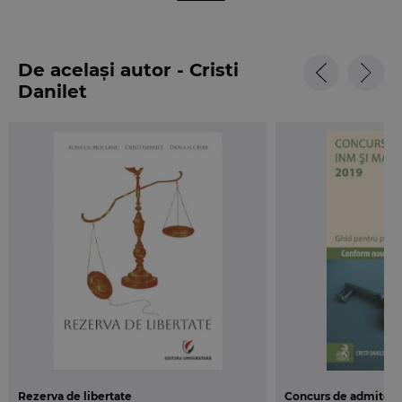
Despre lucrare:
Indrumarul de fata este menit sa ghideze
candidatii in a face fata cu brio tuturor
De același autor - Cristi
componentelor interviului pe care il vor sustine in
Danilet
fata comisiei de examinare. Cum etica si
deontologia judiciara constituie materie
obligatorie pentru auditorii de justitie si pentru
noii magistrati recrutati si data fiind importanta
acesteia in evolutia ulterioara a unui magistrat,
prezenta publicatie poate fi utilizata ca material
bibliografic si de judecatorii si procurorii in functie.
Editia 2014
Editia de fata aduce la zi legislatia cuprinsa in
lucrare, mai ales in ceea ce priveste prevederile
penale dupa intrarea in vigoare a Noului Cod penal
si a Noului Cod de procedura penala, si
completeaza cu informatii utile pentru ultima
Rezerva de libertate
Concurs de admitere 