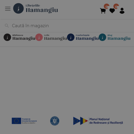
Cărți
Noutăți
În curs de apariție
Reduceri
Evenimente
Librării
Contact
Newsletter
031 425 4