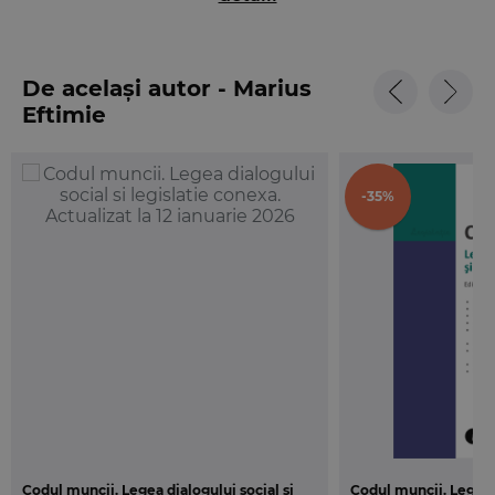
acestora; Legea nr. 16/2017 privind detasarea
salariatilor in cadrul prestarii de servicii
transnationale; Legea nr. 319/2006 a securitatii si
De același autor - Marius
sanatatii in munca; Legea nr. 467/2006 privind
Eftimie
stabilirea cadrului general de informare si
consultare a angajatilor; Legea nr. 52/2011 privind
exercitarea unor activitati cu caracter ocazional
-35%
desfasurate de zilieri; Legea nr. 335/2013 privind
efectuarea stagiului pentru absolventii de
invatamant superior; Legea nr. 176/2018 privind
internshipul; O.U.G. nr. 96/2003 privind protectia
maternitatii la locurile de munca; Legea nr.
210/1999 a concediului paternal; O.U.G. nr. 111/2010
privind concediul si indemnizatia lunara pentru
cresterea copiilor; Titlul I al O.G. nr. 25/2014, intitulat
„Incadrarea in munca si detasarea strainilor pe
teritoriul Romaniei”; H.G. nr. 905/2017 privind
registrul general de evidenta a salariatilor.
Codul muncii. Legea dialogului social și
Codul muncii. Legea d