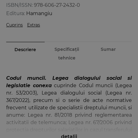
ISBN/ISSN:
978-606-27-2432-0
Editura:
Hamangiu
Cuprins
Extras
Specificații
Sumar
Descriere
tehnice
Codul muncii. Legea dialogului social si
legislatie conexa
cuprinde Codul muncii (Legea
nr. 53/2003), Legea dialogului social (Legea nr.
367/2022), precum si o serie de acte normative
frecvent utilizate de specialistii dreptului muncii, si
anume: Legea nr. 81/2018 privind reglementarea
activitatii de telemunca; Legea nr. 67/2006 privind
protectia drepturilor salariatilor in cazul transferului
detalii
intreprinderii, al unitatii sau al unor parti ale