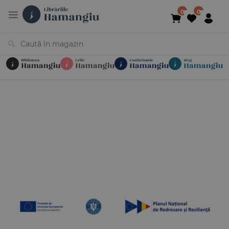
Cărți
Noutăți
În curs de apariție
Reduceri
Evenimente
Librării
Contact
Newsletter
031 425 4