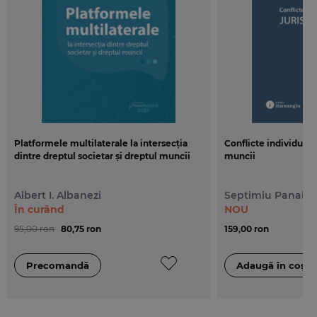
legislatie conexa
este tiparita in format A5
(145x205 mm), pe hartie ofset.
Platformele multilaterale la intersecția
Conflicte individuale
dintre dreptul societar și dreptul muncii
muncii
Albert I. Albanezi
Septimiu Panaint
În curând
NOU
95,00 ron
80,75 ron
159,00 ron