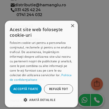
distributie@hamangiu.ro
031 425 42 24
0741 244 032
×
Informații
Acest site web folosește
Despre noi
cookie-uri
Termeni & condiții
Folosim cookie-uri pentru a personaliza
Politica de confidențialitate
conținutul, reclamele și pentru a ne analiza
Politica de cookies
traficul. De asemenea, împărtășim
ANPC
informații despre utilizarea site-ului nostru
cu partenerii noștri de publicitate și analiză,
Serviciu clienți
care le pot combina cu alte informații pe
care le-ați furnizat sau pe care le-au
Comunitatea Hamangiu
colectat din utilizarea serviciilor lor.
Politica
Cum comand online
de confidențialitate
Modalități de plată
ACCEPTĂ TOATE
REFUZĂ TOT
Livrarea produselor
SEAP/SICAP
ARATĂ DETALIILE
Hartă site
Cariere