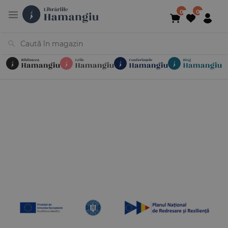
Cărți
Noutăți
În curs de apariție
Reduceri
Evenimente
Librării
Contact
Newsletter
031 425 4