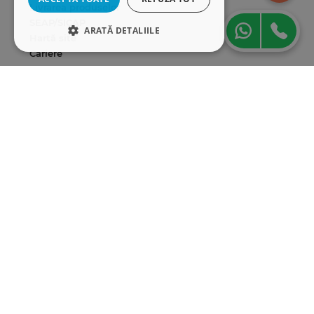
Livrarea produselor
SEAP/SICAP
ARATĂ DETALIILE
Hartă site
Cariere
STRICT NECESARE
Abonare newsletter
DE PERFORMANȚĂ
DE TARGETARE
DE FUNCŢIONALITATE
Strict necesare
De performanță
De targetare
De funcţionalitate
Cookie-urile strict necesare permit
funcționalitatea principală a site-ului web,
cum ar fi autentificarea utilizatorului și
gestionarea contului. Site-ul web nu poate fi
utilizat corect fără cookie-uri strict necesare.
Furnizor
/