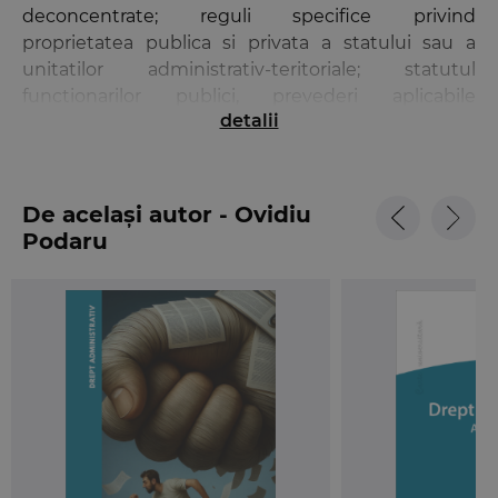
deconcentrate; reguli specifice privind
proprietatea publica si privata a statului sau a
unitatilor administrativ-teritoriale; statutul
functionarilor publici, prevederi aplicabile
detalii
personalului contractual din administratia publica
si evidenta personalului platit din fonduri publice;
raspunderea administrativa; serviciile publice.
Cu toate acestea, anumite materii conexe raman
De același autor - Ovidiu
reglementate in mod separat, de aceea, in volumul
Podaru
Codul administrativ si legislatie conexa
, am
inclus si unele acte normative utile atat celor care
activeaza in cadrul administratiei, dar si tuturor
celor interesati de acest domeniu.
Astfel,
Codul administrativ si legislatie
conexa
cuprinde legislatia privind:
• serviciile comunitare de utilitati publice;
• contractele de concesiune de lucrari si de
servicii;