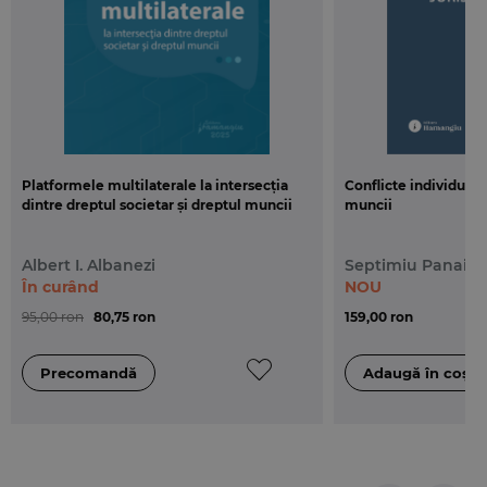
Platformele multilaterale la intersecția
Conflicte individuale
dintre dreptul societar și dreptul muncii
muncii
Albert I. Albanezi
Septimiu Panaint
În curând
NOU
95,00 ron
80,75 ron
159,00 ron