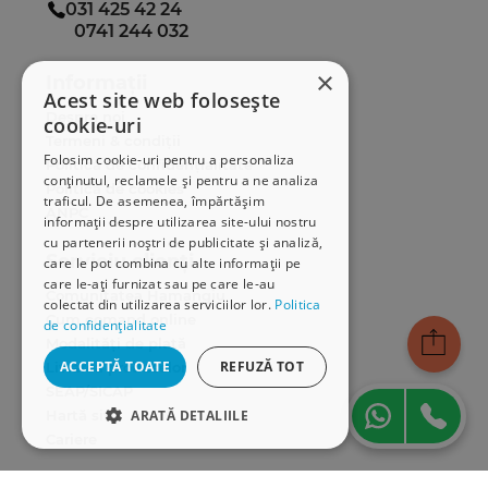
031 425 42 24
0741 244 032
×
Informații
Acest site web folosește
Despre noi
cookie-uri
Termeni & condiții
Folosim cookie-uri pentru a personaliza
Politica de confidențialitate
conținutul, reclamele și pentru a ne analiza
Politica de cookies
traficul. De asemenea, împărtășim
ANPC
informații despre utilizarea site-ului nostru
cu partenerii noștri de publicitate și analiză,
Serviciu clienți
care le pot combina cu alte informații pe
care le-ați furnizat sau pe care le-au
Comunitatea Hamangiu
colectat din utilizarea serviciilor lor.
Politica
Cum comand online
de confidențialitate
Modalități de plată
ACCEPTĂ TOATE
REFUZĂ TOT
Livrarea produselor
SEAP/SICAP
Hartă site
ARATĂ DETALIILE
Cariere
STRICT NECESARE
Abonare newsletter