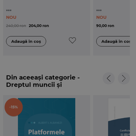
***
***
NOU
NOU
240,00 ron
204,00 ron
90,00 ron
Din aceeași categorie -
Dreptul muncii și
securității sociale
-15%