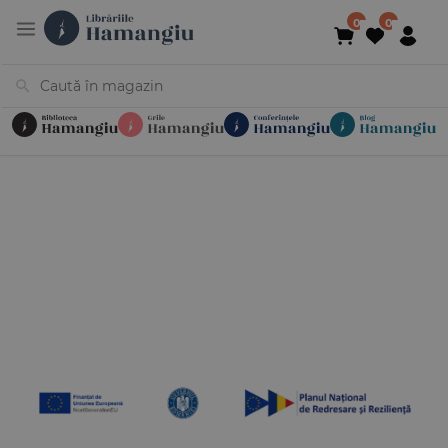
Cărți
Noutăți
În curs de apariție
Reduceri
Evenimente
Librării
Contact
Newsletter
031 425 4