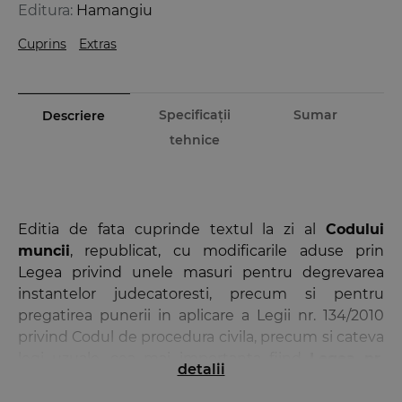
Editura:
Hamangiu
Cuprins
Extras
Specificații
Sumar
Descriere
tehnice
Editia de fata cuprinde textul la zi al
Codului
muncii
, republicat, cu modificarile aduse prin
Legea privind unele masuri pentru degrevarea
instantelor judecatoresti, precum si pentru
pregatirea punerii in aplicare a Legii nr. 134/2010
privind Codul de procedura civila, precum si cateva
legi uzuale, cea mai importanta fiind
Legea nr.
detalii
62/2011
a dialogului social, actualizata, cu
modificarile aduse prin aceeasi lege pentru