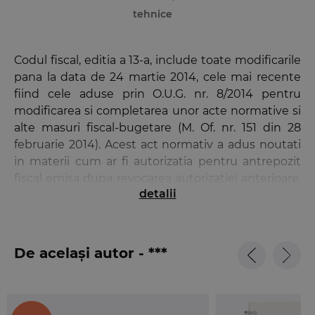
tehnice
Codul fiscal, editia a 13-a, include toate modificarile
pana la data de 24 martie 2014, cele mai recente
fiind cele aduse prin O.U.G. nr. 8/2014 pentru
modificarea si completarea unor acte normative si
alte masuri fiscal-bugetare (M. Of. nr. 151 din 28
februarie 2014). Acest act normativ a adus noutati
in materii cum ar fi autorizatia pentru antrepozit
fiscal emisa dupa revocarea autorizatiei anterioare,
detalii
valorificarea produselor accizabile aflate in
proprietatea operatorilor economici in procedura
falimentului, diferentele negative de TVA, accizele
si taxele aplicabile bijuteriilor si a clarificat
De același autor - ***
modalitatea de incadrare in plafonul neimpozabil
pentru veniturile din activitati agricole pentru care
determinarea venitului se realizeaza pe baza
normelor de venit.