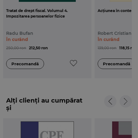
Tratat de drept fiscal. Volumul 4.
Acțiunea în contencio
Impozitarea persoanelor fizice
Radu Bufan
Robert Cristian D
În curând
În curând
250,00 ron
212,50 ron
139,00 ron
118,15 ron
Alți clienți au cumpărat
și