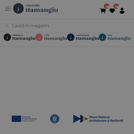
Cărți
Noutăți
În curs de apariție
Reduceri
Evenimente
Librării
Contact
Newsletter
031 425 4