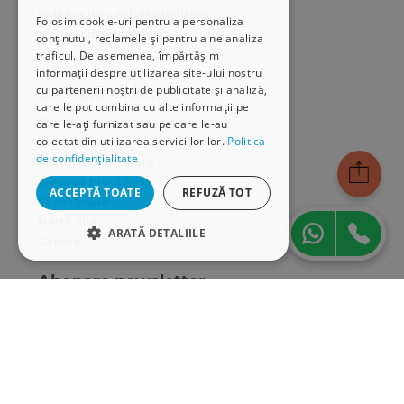
Politica de confidențialitate
Folosim cookie-uri pentru a personaliza
Politica de cookies
conținutul, reclamele și pentru a ne analiza
ANPC
traficul. De asemenea, împărtășim
informații despre utilizarea site-ului nostru
cu partenerii noștri de publicitate și analiză,
Serviciu clienți
care le pot combina cu alte informații pe
Comunitatea Hamangiu
care le-ați furnizat sau pe care le-au
colectat din utilizarea serviciilor lor.
Politica
Cum comand online
de confidențialitate
Modalități de plată
Livrarea produselor
ACCEPTĂ TOATE
REFUZĂ TOT
SEAP/SICAP
Hartă site
ARATĂ DETALIILE
Cariere
STRICT NECESARE
Abonare newsletter
DE PERFORMANȚĂ
DE TARGETARE
DE FUNCŢIONALITATE