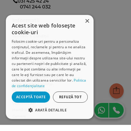
031 425 42 24
0741 244 032
×
Informații
Acest site web folosește
Despre noi
cookie-uri
Termeni & condiții
Folosim cookie-uri pentru a personaliza
Politica de confidențialitate
conținutul, reclamele și pentru a ne analiza
Politica de cookies
traficul. De asemenea, împărtășim
ANPC
informații despre utilizarea site-ului nostru
cu partenerii noștri de publicitate și analiză,
Serviciu clienți
care le pot combina cu alte informații pe
care le-ați furnizat sau pe care le-au
Comunitatea Hamangiu
colectat din utilizarea serviciilor lor.
Politica
Cum comand online
de confidențialitate
Modalități de plată
ACCEPTĂ TOATE
REFUZĂ TOT
Livrarea produselor
SEAP/SICAP
Hartă site
ARATĂ DETALIILE
Cariere
STRICT NECESARE
Abonare newsletter