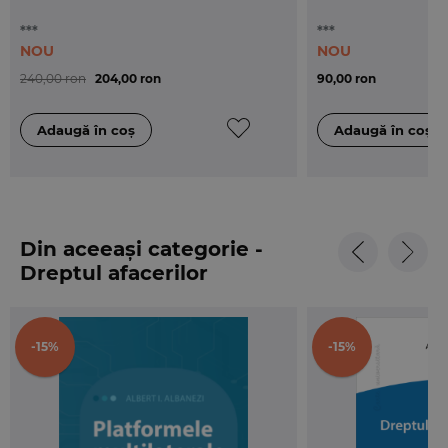
***
***
NOU
NOU
240,00 ron
204,00 ron
90,00 ron
Din aceeași categorie -
Dreptul afacerilor
-15%
-15%