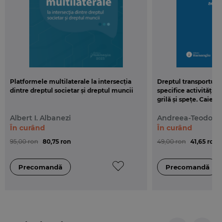
Platformele multilaterale la intersecția
Dreptul transporturil
dintre dreptul societar și dreptul muncii
specifice activității 
grilă și spețe. Caiet
Albert I. Albanezi
Andreea-Teodora
În curând
În curând
95,00 ron
80,75 ron
49,00 ron
41,65 ron