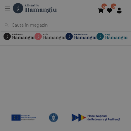
Cărți
Noutăți
În curs de apariție
Reduceri
Evenimente
Librării
Contact
Newsletter
031 425 4