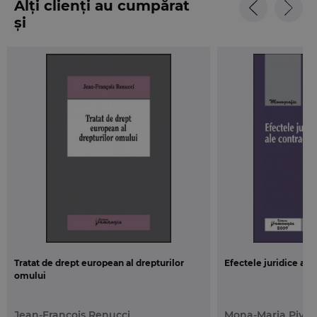
Alți clienți au cumpărat
și
Tratat de drept european al drepturilor
Efectele juridice ale 
omului
Jean-Francois Renucci
Mona-Maria Pivni