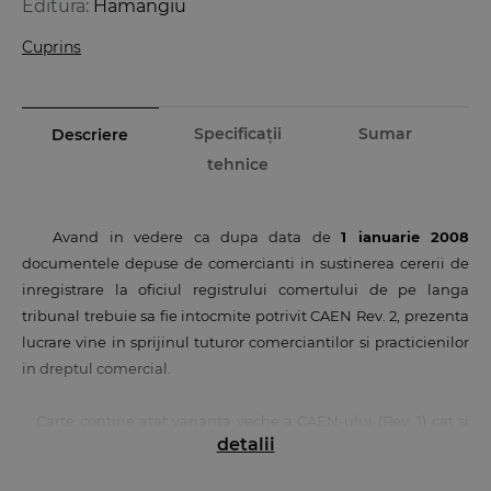
Editura:
Hamangiu
Cuprins
Specificații
Sumar
Descriere
tehnice
Avand in vedere ca dupa data de
1 ianuarie 2008
documentele depuse de comercianti in sustinerea cererii de
inregistrare la oficiul registrului comertului de pe langa
tribunal trebuie sa fie intocmite potrivit CAEN Rev. 2, prezenta
lucrare vine in sprijinul tuturor comerciantilor si practicienilor
in dreptul comercial.
Carte contine atat varianta veche a CAEN-ului (Rev. 1) cat si
detalii
NOUL CAEN (Rev. 2)
, astfel cum a fost actualizat prin
Ordinul
presedintelui Institutului National de Statistica nr.