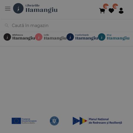
Cărți
Noutăți
În curs de apariție
Reduceri
Evenimente
Librării
Contact
Newsletter
031 425 4