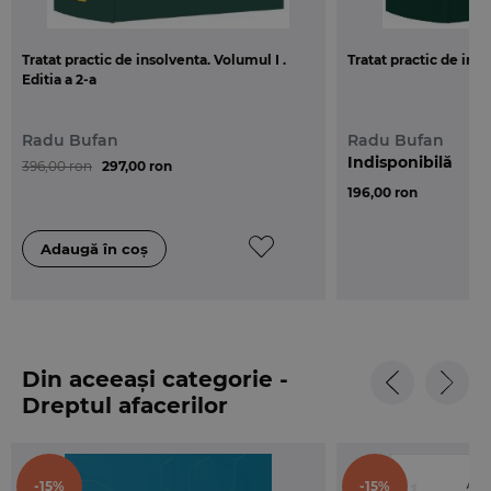
elemente de noutate aduse prin Legea nr. 85/2014,
elaborat de doamna Av. Simona Maria Milos,
Tratat practic de insolventa. Volumul I .
Tratat practic de ins
Presedinte INPPI, si doamna Av. Andreea Deli-
Editia a 2-a
Diaconescu, membru in Consiliul Stiintific al INPPI.
Radu Bufan
Radu Bufan
Indisponibilă
396,00 ron
297,00 ron
196,00 ron
Din aceeași categorie -
Dreptul afacerilor
-15%
-15%