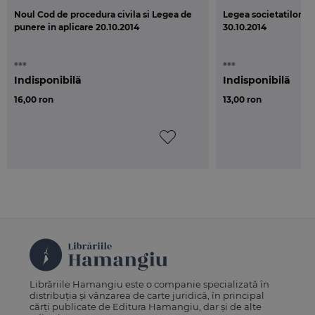
Noul Cod de procedura civila si Legea de
Legea societatilor si 
punere in aplicare 20.10.2014
30.10.2014
***
***
Indisponibilă
Indisponibilă
16,00 ron
13,00 ron
Librăriile Hamangiu este o companie specializată în
distribuția și vânzarea de carte juridică, în principal
cărți publicate de Editura Hamangiu, dar și de alte