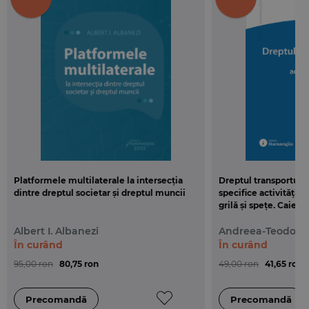
Platformele multilaterale la intersecția
Dreptul transporturil
dintre dreptul societar și dreptul muncii
specifice activității 
grilă și spețe. Caiet
Albert I. Albanezi
Andreea-Teodora
În curând
În curând
95,00 ron
80,75 ron
49,00 ron
41,65 ron