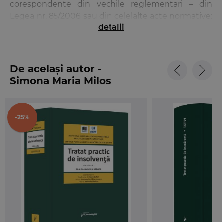
corespondente din vechile reglementari – din
Legea nr. 85/2006 sau din celelalte acte normative:
detalii
Legea nr. 381/2009 privind introducerea
concordatului preventiv si mandatului ad-hoc,
Legea nr. 503/2004 privind redresarea financiara,
falimentul, dizolvarea si lichidarea voluntara in
De același autor -
activitatea de asigurari, Legea nr. 637/2002 cu
Simona Maria Milos
privire la reglementarea raporturilor de drept
international privat in domeniul insolventei, O.G. nr.
10/2004 privind procedura reorganizarii judiciare si
-25%
a falimentului institutiilor de credit.
Avand in vedere ca „procesele incepute inainte de
intrarea in vigoare a acestei legi raman supuse legii
aplicabile anterior acestei date” (art. 343), o astfel
de abordare va fi utila practicienilor, aflati
permanent in criza de timp, interesati sa desprinda
cu rapiditate atat noutatea, cat si diferenta.
Lucrarea cuprinde si un studiu al principalelor