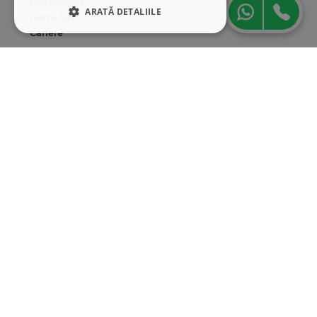
SEAP/SICAP
ARATĂ DETALIILE
Hartă site
Cariere
STRICT NECESARE
Abonare newsletter
DE PERFORMANȚĂ
DE TARGETARE
DE FUNCŢIONALITATE
Strict necesare
De performanță
De targetare
De funcţionalitate
Cookie-urile strict necesare permit
funcționalitatea principală a site-ului web,
cum ar fi autentificarea utilizatorului și
gestionarea contului. Site-ul web nu poate fi
utilizat corect fără cookie-uri strict necesare.
Furnizor
/
Nume
Expirare
Descriere
Domeniu