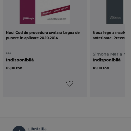
Noul Cod de procedura civila si Legea de
Noua lege a insolven
punere in aplicare 20.10.2014
anterioare. Prezenta
***
Simona Maria Mil
Indisponibilă
Indisponibilă
16,00 ron
18,00 ron