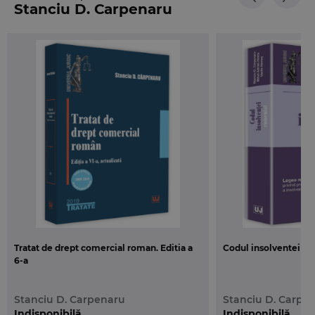
Stanciu D. Carpenaru
celor care se vor confrunta primii cu transpunerea
in realitate a noilor dispozitii din materia
insolventei (judecatori, practicieni in insolventa,
avocati, consilieri juridici etc.).
Avand in vedere ca autorii sunt reputati specialisti
– practicieni si teoreticieni ai dreptului – consacrati
in stiinta dreptului comercial si in domeniul
insolventei, putem spune ca exista premisa
garantiei calitatii continutului acestei carti.
Tratat de drept comercial roman. Editia a
Codul insolventei com
6-a
Stanciu D. Carpenaru
Stanciu D. Carpe
Indisponibilă
Indisponibilă