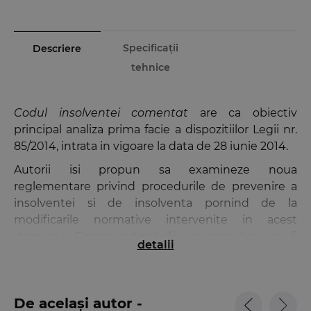
Specificații
Descriere
tehnice
Codul insolventei comentat
are ca obiectiv
principal analiza prima facie a dispozitiilor Legii nr.
85/2014, intrata in vigoare la data de 28 iunie 2014.
Autorii isi propun sa examineze noua
reglementare privind procedurile de prevenire a
insolventei si de insolventa pornind de la
modificarile normative intervenite in acest
domeniu. Fiecare articol din aceasta lege va fi
detalii
explicat prin sublinierea elementelor de noutate si
prezentarea modului de aplicare a acestora.
Lucrarea
Codul insolventei comentat
este
De același autor -
conceputa ca un instrument aflat la indemana