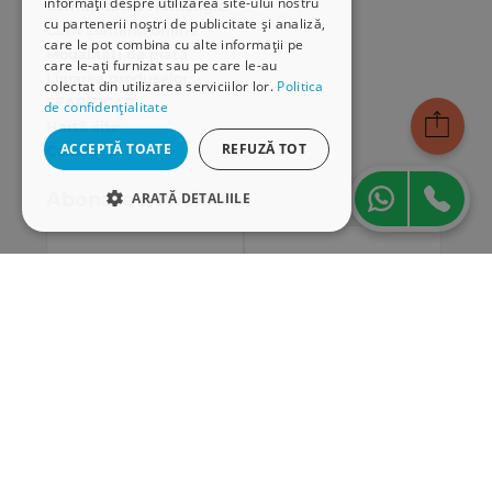
informații despre utilizarea site-ului nostru
Comunitatea Hamangiu
cu partenerii noștri de publicitate și analiză,
Cum comand online
care le pot combina cu alte informații pe
Modalități de plată
care le-ați furnizat sau pe care le-au
Livrarea produselor
colectat din utilizarea serviciilor lor.
Politica
SEAP/SICAP
de confidențialitate
Hartă site
ACCEPTĂ TOATE
REFUZĂ TOT
Cariere
Abonare newsletter
ARATĂ DETALIILE
STRICT NECESARE
DE PERFORMANȚĂ
DE TARGETARE
DE FUNCŢIONALITATE
Strict necesare
De performanță
De targetare
De funcţionalitate